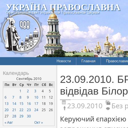
УКРАЇНА ПРАВОСЛАВНА
Официальный сайт Украинской Православной Церкви
Новости
Главная
Православи
Календарь
23.09.2010. 
Сентябрь 2010
Пн
Вт
Ср
Чт
Пт
Сб
Вс
відвідав Біло
1
2
3
4
5
6
7
8
9
10
11
12
23.09.2010
Без 
13
14
15
16
17
18
19
20
21
22
23
24
25
26
27
28
29
30
Керуючий єпархією 
« Авг
Окт »