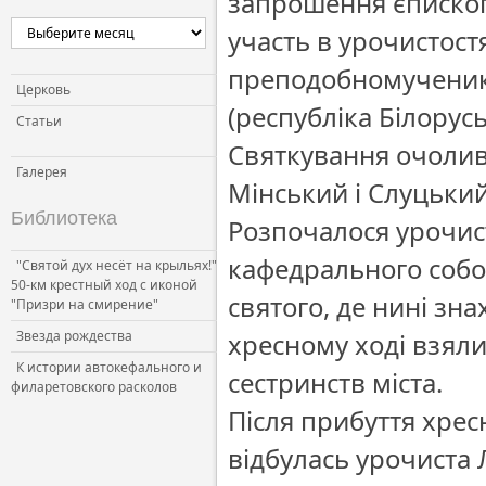
запрошення єпископ
участь в урочистостя
преподобномученика 
Церковь
(республіка Білорусь
Статьи
Святкування очолив 
Галерея
Мінський і Слуцький
Библиотека
Розпочалося урочис
кафедрального собо
"Святой дух несёт на крыльях!"
50-км крестный ход с иконой
святого, де нині зн
"Призри на смирение"
Звезда рождества
хресному ході взяли
К истории автокефального и
сестринств міста.
филаретовского расколов
Після прибуття хрес
відбулась урочиста 