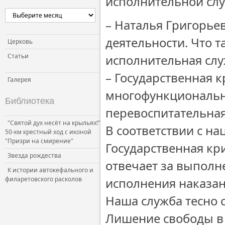
исполнительной сл
– Наталья Григорьев
деятельности. Что 
Церковь
Статьи
исполнительная слу
– Государственная 
Галерея
многофункциональна
Библиотека
перевоспитательна
"Святой дух несёт на крыльях!"
В соответствии с н
50-км крестный ход с иконой
"Призри на смирение"
Государственная к
Звезда рождества
отвечает за выполне
К истории автокефального и
филаретовского расколов
исполнения наказани
Наша служба тесно с
Лишение свободы в