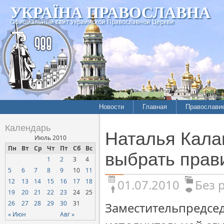
УКРАЇНА ПРАВОСЛАВНА
Официальный сайт Украинской Православной Церкви
Новости
Главная
Православи
Календарь
Наталья Кала
Июль 2010
Пн
Вт
Ср
Чт
Пт
Сб
Вс
выбрать прав
1
2
3
4
5
6
7
8
9
10
11
01.07.2010
Без 
12
13
14
15
16
17
18
19
20
21
22
23
24
25
26
27
28
29
30
31
Заместительпредсед
« Июн
Авг »