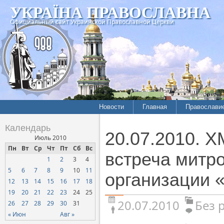
УКРАЇНА ПРАВОСЛАВНА
Официальный сайт Украинской Православной Церкви
Новости
Главная
Православи
Календарь
20.07.2010.
Июль 2010
Пн
Вт
Ср
Чт
Пт
Сб
Вс
встреча митр
1
2
3
4
5
6
7
8
9
10
11
организации 
12
13
14
15
16
17
18
19
20
21
22
23
24
25
20.07.2010
Без 
26
27
28
29
30
31
« Июн
Авг »