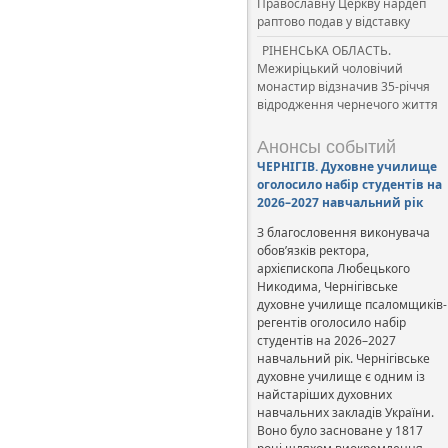
Православну Церкву нардеп
раптово подав у відставку
РІНЕНСЬКА ОБЛАСТЬ.
Межиріцький чоловічий
монастир відзначив 35-річчя
відродження чернечого життя
Анонсы событий
ЧЕРНІГІВ. Духовне училище
оголосило набір студентів на
2026–2027 навчальний рік
З благословення виконувача
обов’язків ректора,
архієпископа Любецького
Никодима, Чернігівське
духовне училище псаломщиків-
регентів оголосило набір
студентів на 2026–2027
навчальний рік. Чернігівське
духовне училище є одним із
найстаріших духовних
навчальних закладів України.
Воно було засноване у 1817