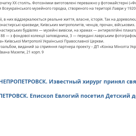
початку XX століть. Фотознімки виготовлені переважно у фотомайстерні («Ф
я Всеукраїнського музейного городка, створеного на території Лаври у 192
ії, в них віддзеркалюється реальне життя, власне, історія. Так на доревол
тирські краєвиди, Київських митрополитів, ченців, прочан, військових. А 
настирських будівлях — музейні вивіски, на храмах — антирелігійні плакат
 88 — з фондової колекції заповідника, 3 — передані лаврським фотограф
» Київської Митрополії Української Православної Церкви.
тоальбом, виданий за сприяння партнера проекту – ДП «Коніка Мінолта Укр
Івана Мазепи, 21 корп. 9
 ДНЕПРОПЕТРОВСК. Известный хирург принял с
ОПЕТРОВСК. Епископ Евлогий посетил Детский 