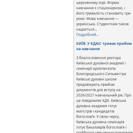
церковному хорі. Форма
навчання є стаціонарною, і
його тривалість становить три
роки. Мова навчання —
українська. Студенткам також
надається…
Подробней…
КИЇВ. У КДАіС триває прийом
на навчання
З благословення ректора
Київської духовної академії і
семінарії архієпископа
Білогородського Сильвестра
Київські духовні школи
продовжують прийом
документів для вступу на
2026/2027 навчальний рік. Про
це повідомляє КДА. Київська
духовна академія готує
магістрів і кандидатів
богослов’я. У свою чергу,
Київська духовна семінарія
готує бакалаврів богослов’я і
майбутніх священнослужителів