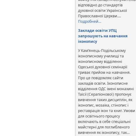
відповідно до стандартів
духовної освіти Української
Православної Церкви….
Подробней…
Заклади освіти УПЦ
запрошують на навчання
іконопису
У Кам’янець-Подільському
іконописному училищі та
іконописному відділенні
Одеської духовної семінарії
триває прийом на навчання.
Про це повідомляє сайти
закладів освіти. Іконописне
відділення ОДС імені монахині
Таїсії (Серапіонової) пропонує
вивчення таких дисциплін, як
іконопис, мозаїка, стінопис і
реставрація ікон та книг. Умови
для освітнього процесу
включають в себе спеціальні
майстерні для поглибленого
вивчення як іконопису, так…