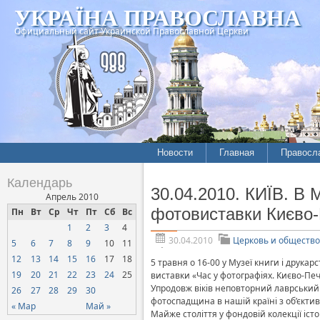
УКРАЇНА ПРАВОСЛАВНА
Официальный сайт Украинской Православной Церкви
Новости
Главная
Правосл
Летопись епархий
Богослов
Календарь
30.04.2010. КИЇВ. В 
Межконфессиональные
История
Апрель 2010
отношения
фотовиставки Києво-
Пн
Вт
Ср
Чт
Пт
Сб
Вс
Митропо
1
2
3
4
Нарушения прав
Хроники
верующих
30.04.2010
Церковь и общество
5
6
7
8
9
10
11
12
13
14
15
16
17
18
Официальная хроника
5 травня о 16-00 у Музеї книги і друка
19
20
21
22
23
24
25
виставки «Час у фотографіях. Києво-Печ
Расколы, ереси, секты
Упродовж віків неповторний лаврський
26
27
28
29
30
фотоспадщина в нашій країні з об’єктив
СОЦИАЛЬНОЕ
« Мар
Май »
Майже століття у фондовій колекції іст
СЛУЖЕНИЕ