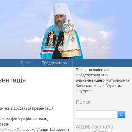
О нас
Предстоятель
По благословению
Предстоятеля УПЦ
зентація
Блаженнейшего Митрополита
Киевского и всея Украины
Онуфрия
Поиск
ідника відбудеться презентація
крема фотографів. На жаль,
рафій.
Архив журнала
кої Києво-Печерської Лаври. Це видові і