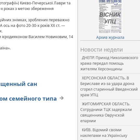
отографії») Києво-Печерської Лаври та
0-х роках з метою збереження
юційних знімках, зроблених переважно
ось на фото 20-30-х років XX ст. —
и.
ом ієродияконом Василем Новиковим, 14
Архив журнала
аїна».
Новости недели
ДНЕПР. Приход Николаевского
храма передал помощь
жителям Херсонщины
ХЕРСОНСКАЯ ОБЛАСТЬ. В
вященный сан
Бериславе из-за удара дрона
сгорел старинный Введенский
храм УПЦ
дом семейного типа
ЖИТОМИРСКАЯ ОБЛАСТЬ.
Сотрудники ТЦК задержали
священника Овручской
епархии
КИЇВ. Відомий своїми
наклепами на Українську