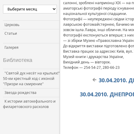
салонні, зроблені наприкінці XIX — на 
Церковь и власть
аматорські фотографії періоду існуванн
національної культурної спадщини.
Церковь и общество
Фотографії — неупереджені свідки істор
Церковь и СМИ
лаврською фотомайстернею, бачимо монас
Церковь
зовсім ішла Лавра, інші обличчя. На мо
Статьи
Фотографії експонуються вперше; з них
— зі збірки Музею «Православна Україна
До відкриття виставки підготовлено фо
Галерея
Виставка працює за адресою: Київ, вул. 
Музей книги і друкарства України,
Библиотека
Вихідний день — вівторок.
Телефон — 254-54-27, 280-66-23
"Святой дух несёт на крыльях!"
50-км крестный ход с иконой
30.04.2010.
"Призри на смирение"
Звезда рождества
30.04.2010. ДНЕПР
К истории автокефального и
филаретовского расколов