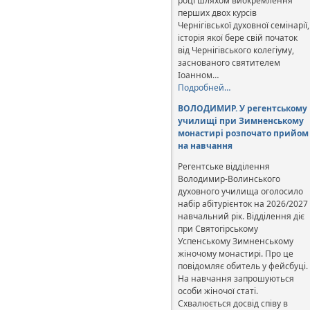
році шляхом виокремлення
перших двох курсів
Чернігівської духовної семінарії,
історія якої бере свій початок
від Чернігівського колегіуму,
заснованого святителем
Іоанном…
Подробней…
ВОЛОДИМИР. У регентському
училищі при Зимненському
монастирі розпочато прийом
на навчання
Регентське відділення
Володимир-Волинського
духовного училища оголосило
набір абітурієнток на 2026/2027
навчальний рік. Відділення діє
при Святогірському
Успенському Зимненському
жіночому монастирі. Про це
повідомляє обитель у фейсбуці.
На навчання запрошуються
особи жіночої статі.
Схвалюється досвід співу в