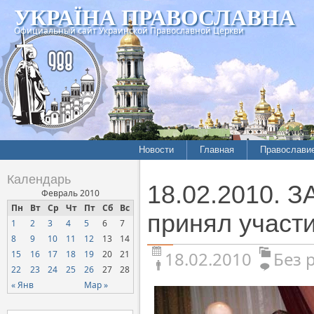
УКРАЇНА ПРАВОСЛАВНА
Официальный сайт Украинской Православной Церкви
Новости
Главная
Православи
Календарь
18.02.2010. 
Февраль 2010
Пн
Вт
Ср
Чт
Пт
Сб
Вс
принял участ
1
2
3
4
5
6
7
8
9
10
11
12
13
14
18.02.2010
Без 
15
16
17
18
19
20
21
22
23
24
25
26
27
28
« Янв
Мар »