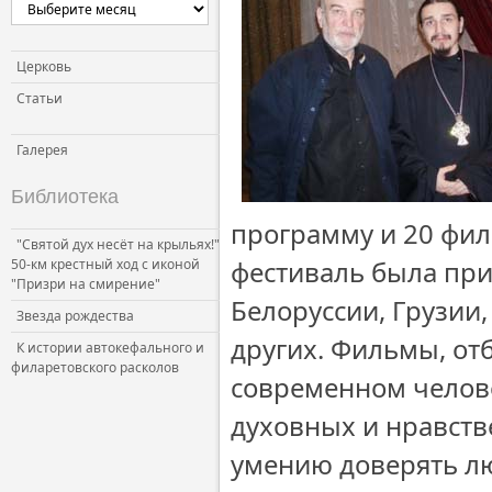
Церковь
Статьи
Галерея
Библиотека
программу и 20 фил
"Святой дух несёт на крыльях!"
фестиваль была прис
50-км крестный ход с иконой
"Призри на смирение"
Белоруссии, Грузии,
Звезда рождества
других. Фильмы, от
К истории автокефального и
филаретовского расколов
современном челове
духовных и нравств
умению доверять лю