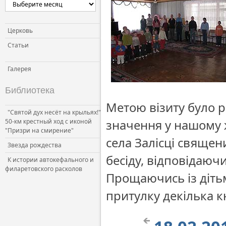
Церковь и власть
Церковь и общество
Церковь
Церковь и СМИ
Статьи
Галерея
Библиотека
Метою візиту було ро
"Святой дух несёт на крыльях!"
значення у нашому ж
50-км крестный ход с иконой
"Призри на смирение"
села Залісці священ
Звезда рождества
бесіду, відповідаюч
К истории автокефального и
филаретовского расколов
Прощаючись із діть
притулку декілька к