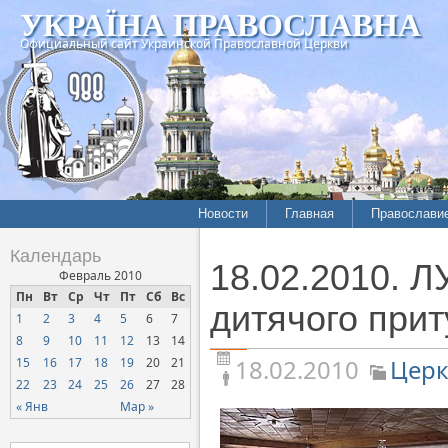
УКРАЇНА ПРАВОСЛАВНА
Официальный сайт Украинской Православной Церкви
Новости
Главная
Православи
Летопись епархий
Богословие
Календарь
18.02.2010. Л
Межконфессиональные
История
Февраль 2010
отношения
Пн
Вт
Ср
Чт
Пт
Сб
Вс
Митрополит
дитячого прит
1
2
3
4
5
6
7
Нарушения прав
Хроники
верующих
8
9
10
11
12
13
14
18.02.2010
Церк
15
16
17
18
19
20
21
Официальная хроника
22
23
24
25
26
27
28
Расколы, ереси, секты
« Янв
Мар »
СОЦИАЛЬНОЕ
СЛУЖЕНИЕ