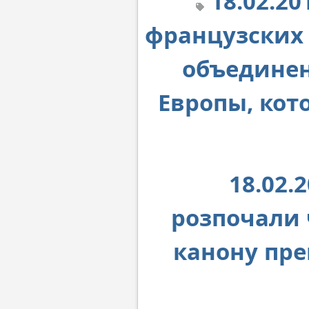
18.02.2
французских 
объединен
Европы, кот
18.02.
розпочали 
канону пре