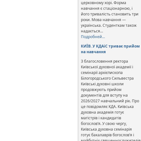
церковному хорі. Форма
навчання є стаціонарною, і
його тривалість становить три
роки. Мова навчання —
українська. Студенткам також
надається…
Подробней…
КИЇВ. У КДАіС триває прийом
на навчання
З благословення ректора
Київської духовної академії і
семінарії архієпископа
Білогородського Сильвестра
Київські духовні школи
продовжують прийом
документів для вступу на
2026/2027 навчальний рік. Про
це повідомляє КДА. Київська
духовна академія готує
магістрів і кандидатів
богослов’я. У свою чергу,
Київська духовна семінарія
готує бакалаврів богослов’я і
майбутніх священнослужителів