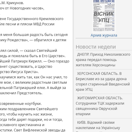
.М. Крикунов.
ч от Новогодних часов»,
.
цене Государственного Кремлевского
бле песни и пляски МВД России
я меня большая радость быть сегодня
Архив журнала
нику Рождества», — обратился к детям
Новости недели
влял силой, — сказал Святейший
ДНЕПР. Приход Николаевского
ведь и пожелала быть в Его Царстве».
храма передал помощь
ейший Патриарх Кирилл. — Оно гораздо
жителям Херсонщины
анет существовать, а Царство
рство Иисуса Христа».
ХЕРСОНСКАЯ ОБЛАСТЬ. В
аучимся жить так, как Он нас учил, то
Бериславе из-за удара дрона
гие мои, с великим радостным светлым
сгорел старинный Введенский
тельной Патриаршей елке. А выйдя за
храм УПЦ
— заключил Предстоятель.
ЖИТОМИРСКАЯ ОБЛАСТЬ.
Сотрудники ТЦК задержали
современные ноутбуки.
священника Овручской
нским поздравлением Святейшего
епархии
ого, чтобы научить нас жизни,
да тебе дарят подарки, но и тогда,
КИЇВ. Відомий своїми
вославного христианина и
наклепами на Українську
оступки. Свет Вифлеемской звезды да