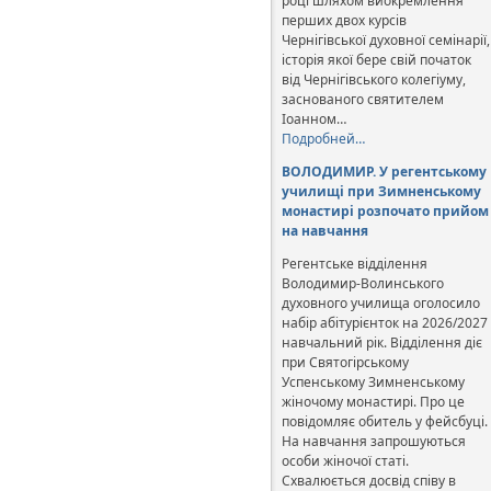
році шляхом виокремлення
перших двох курсів
Чернігівської духовної семінарії,
історія якої бере свій початок
від Чернігівського колегіуму,
заснованого святителем
Іоанном…
Подробней…
ВОЛОДИМИР. У регентському
училищі при Зимненському
монастирі розпочато прийом
на навчання
Регентське відділення
Володимир-Волинського
духовного училища оголосило
набір абітурієнток на 2026/2027
навчальний рік. Відділення діє
при Святогірському
Успенському Зимненському
жіночому монастирі. Про це
повідомляє обитель у фейсбуці.
На навчання запрошуються
особи жіночої статі.
Схвалюється досвід співу в