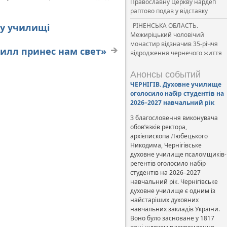
Православну Церкву нардеп
раптово подав у відставку
му училищі
РІНЕНСЬКА ОБЛАСТЬ.
Межиріцький чоловічий
монастир відзначив 35-річчя
рилл принес нам свет»
відродження чернечого життя
Анонсы событий
ЧЕРНІГІВ. Духовне училище
оголосило набір студентів на
2026–2027 навчальний рік
З благословення виконувача
обов’язків ректора,
архієпископа Любецького
Никодима, Чернігівське
духовне училище псаломщиків-
регентів оголосило набір
студентів на 2026–2027
навчальний рік. Чернігівське
духовне училище є одним із
найстаріших духовних
навчальних закладів України.
Воно було засноване у 1817