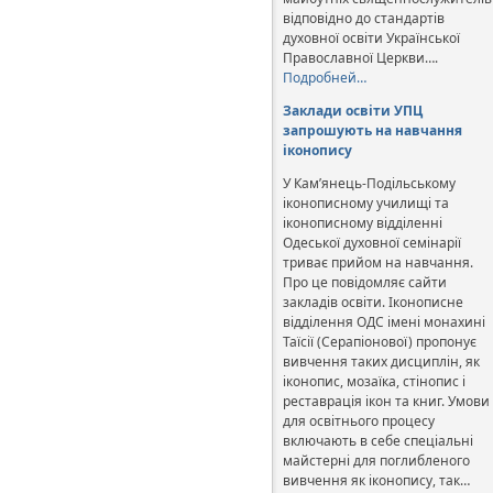
відповідно до стандартів
духовної освіти Української
Православної Церкви….
Подробней…
Заклади освіти УПЦ
запрошують на навчання
іконопису
У Кам’янець-Подільському
іконописному училищі та
іконописному відділенні
Одеської духовної семінарії
триває прийом на навчання.
Про це повідомляє сайти
закладів освіти. Іконописне
відділення ОДС імені монахині
Таїсії (Серапіонової) пропонує
вивчення таких дисциплін, як
іконопис, мозаїка, стінопис і
реставрація ікон та книг. Умови
для освітнього процесу
включають в себе спеціальні
майстерні для поглибленого
вивчення як іконопису, так…