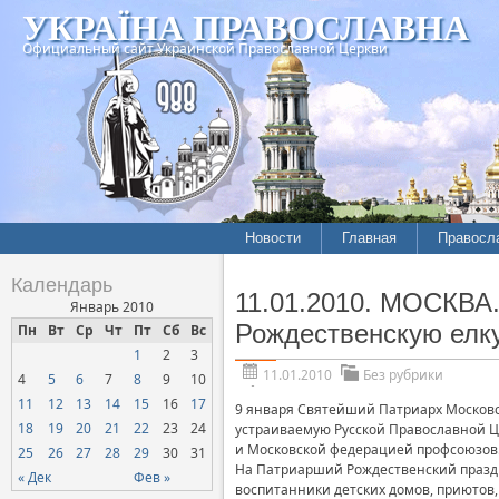
УКРАЇНА ПРАВОСЛАВНА
Официальный сайт Украинской Православной Церкви
Новости
Главная
Правосл
Календарь
11.01.2010. МОСКВА
Январь 2010
Рождественскую елк
Пн
Вт
Ср
Чт
Пт
Сб
Вс
1
2
3
11.01.2010
Без рубрики
4
5
6
7
8
9
10
11
12
13
14
15
16
17
9 января Святейший Патриарх Московск
18
19
20
21
22
23
24
устраиваемую Русской Православной Ц
и Московской федерацией профсоюзов
25
26
27
28
29
30
31
На Патриарший Рождественский праздн
« Дек
Фев »
воспитанники детских домов, приютов,