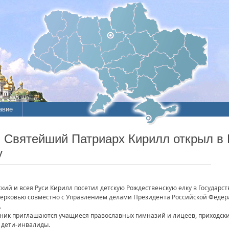
авие
. Святейший Патриарх Кирилл открыл в
у
ий и всея Руси Кирилл посетил детскую Рождественскую елку в Государс
ерковью совместно с Управлением делами Президента Российской Федер
.
ик приглашаются учащиеся православных гимназий и лицеев, приходских
 дети-инвалиды.