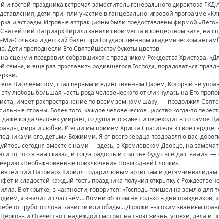
 и гостей праздника встречал заместитель генерального директора ГКД А
ставления, дети приняли участие в танцевально-игровой программе «Клю
ирка и эстрады. Игровые аттракционы были предоставлены фирмой «Лего»
и Святейший Патриарх Кирилл заняли свои места в концертном зале, на с
о-Ми-Солька» и детский балет при Государственном академическом ансам
. Дети преподнесли Его Святейшеству букеты цветов.
а сцену и поздравил собравшихся с праздником Рождества Христова. «Дл
ой семье, и еще раз прославить родившегося Господа, порадоваться празд
еркви.
ртепе Вифлеемском, стал первым и единственным Царем, Который не упра
а эту любовь большая часть рода человеческого откликнулась на Его пропо
риста, имеет распространение по всему земному шару, — продолжил Свят
ильные страны. Более того, каждое человеческое царство когда-то перест
 даже когда человек умирает, то душа его живет и переходит в то самое Ца
равды, мира и любви. И если мы примем Христа Спасителя в свое сердце, н
ледниками его, детьми Божиими. Я от всего сердца поздравляю вас, доро
уйтесь сегодня вместе с нами — здесь, в Кремлевском Дворце, на замеча
ти то, что я вам сказал, и тогда радость и счастье будут всегда с вами», 
феерию «Необыкновенные приключения Новогодней Елочки».
Святейший Патриарх Кирилл подарил юным артистам и детям-инвалидам 
фет и сладостей каждый гость праздника получил открытку с Рождестве
илла. В открытке, в частности, говорится: «Господь пришел на землю для т
ем, а значит и счастьем… Помни об этом не только в дни праздников, ког
я тебе от грубого слова, зависти или обиды… Дорожи высоким званием пра
Церковь и Отечество с надеждой смотрят на твою жизнь, успехи, дела и п