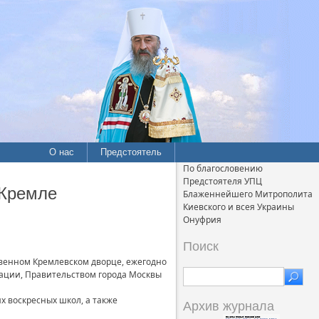
О нас
Предстоятель
По благословению
Предстоятеля УПЦ
 Кремле
Блаженнейшего Митрополита
Киевского и всея Украины
Онуфрия
Поиск
твенном Кремлевском дворце, ежегодно
ации, Правительством города Москвы
 воскресных школ, а также
Архив журнала