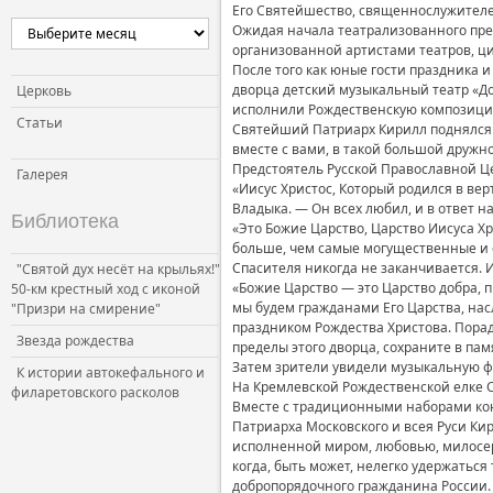
Его Святейшество, священнослужителей
Ожидая начала театрализованного пред
организованной артистами театров, ц
После того как юные гости праздника 
дворца детский музыкальный театр «Д
Церковь
исполнили Рождественскую композицию
Статьи
Святейший Патриарх Кирилл поднялся н
вместе с вами, в такой большой дружн
Предстоятель Русской Православной Ц
Галерея
«Иисус Христос, Который родился в ве
Владыка. — Он всех любил, и в ответ н
Библиотека
«Это Божие Царство, Царство Иисуса Х
больше, чем самые могущественные и с
Спасителя никогда не заканчивается. И
"Святой дух несёт на крыльях!"
«Божие Царство — это Царство добра, п
50-км крестный ход с иконой
мы будем гражданами Его Царства, нас
"Призри на смирение"
праздником Рождества Христова. Порад
Звезда рождества
пределы этого дворца, сохраните в памя
Затем зрители увидели музыкальную 
К истории автокефального и
На Кремлевской Рождественской елке 
филаретовского расколов
Вместе с традиционными наборами кон
Патриарха Московского и всея Руси Кир
исполненной миром, любовью, милосерди
когда, быть может, нелегко удержатьс
добропорядочного гражданина России. 