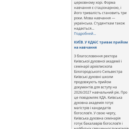
церковному хорі. Форма
навчання є стаціонарною, і
його тривалість становить три
роки. Мова навчання —
українська. Студенткам також
надається…
Подробней…
КИЇВ. У КДАіС триває прийом
на навчання
З благословення ректора
Київської духовної академії і
семінарії архієпископа
Білогородського Сильвестра
Київські духовні школи
продовжують прийом
документів для вступу на
2026/2027 навчальний рік. Про
це повідомляє КДА. Київська
духовна академія готує
магістрів і кандидатів
богослов’я. У свою чергу,
Київська духовна семінарія
готує бакалаврів богослов’я і
майбутніх священнослужителів