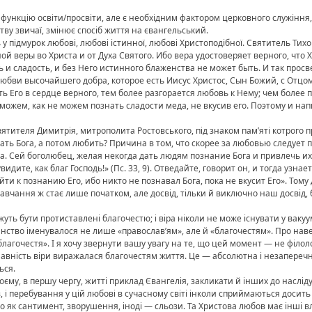
функцію освіти/просвіти, але є необхідним фактором церковного служіння, я
тву звичаї, змінює спосіб життя на євангельський.
у підмурок любові, любові істинної, любові Христоподібної. Святитель Ти
ой веры во Христа и от Духа Святого. Ибо вера удостоверяет верного, что
ь и сладость, и без Него истинного блаженства не может быть. И так про
любви высочайшего добра, которое есть Иисус Христос, Сын Божий, с Отцо
ь Его в сердце верного, тем более разгорается любовь к Нему; чем более 
ожем, как не можем познать сладости меда, не вкусив его. Поэтому и напи
ятителя Димитрія, митрополита Ростовського, під знаком пам’яті котрого 
нать Бога, а потом любить? Причина в том, что скорее за любовью следует
. Сей боголюбец, желая некогда дать людям познание Бога и привлечь и
идите, как благ Господь!» (Пс. 33, 9). Отведайте, говорит он, и тогда узнае
ти к познанию Его, ибо никто не познавал Бога, пока не вкусит Его». Тому д
чання ж стає лише початком, але досвід, тільки й виключно наш досвід, 
ть бути протиставлені благочестю; і віра ніколи не може існувати у вакуумі,
нство іменувалося не лише «православ’ям», але й «благочестям». Про наве
лагочестя». І я хочу звернути вашу увагу на те, що цей момент — не філоло
авність віри виражалася благочестям життя. Це — абсолютна і незаперечна 
ься.
оєму, в першу чергу, житті приклад Євангелія, закликати й інших до наслід
в, і перебування у цій любові в сучасному світі інколи сприймаються досит
як сантимент, зворушення, іноді — сльози. Та Христова любов має інші в