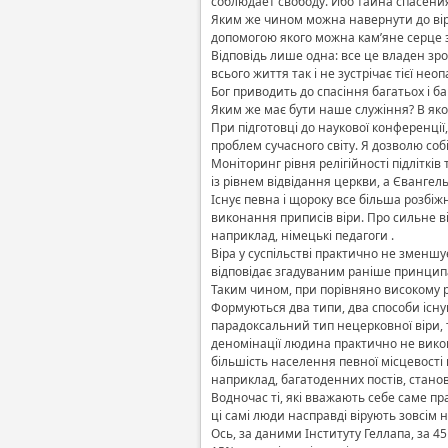
соблюдает свободу. Ибо тайна спасени
Яким же чином можна навернути до вір
допомогою якого можна кам’яне серце зр
Відповідь лише одна: все це владен зр
всього життя так і не зустрічає тієї н
Бог приводить до спасіння багатьох і б
Яким же має бути наше служіння? В яко
При підготовці до наукової конференції
проблем сучасного світу. Я дозволю соб
Моніторинг рівня релігійності підліткі
із рівнем відвідання церкви, а Євангель
Існує певна і щороку все більша розбіж
виконання приписів віри. Про сильне в
наприклад, німецькі педагоги .
Віра у суспільстві практично не зменшу
відповідає згадуваним раніше принципам
Таким чином, при порівняно високому рі
Формуються два типи, два способи існу
парадоксальний тип нецерковної віри, 
деномінації людина практично не викон
більшість населення певної місцевості 
наприклад, багатоденних постів, стано
Водночас ті, які вважають себе саме пра
ці самі люди насправді вірують зовсім не
Ось, за даними Інституту Геллапа, за 45