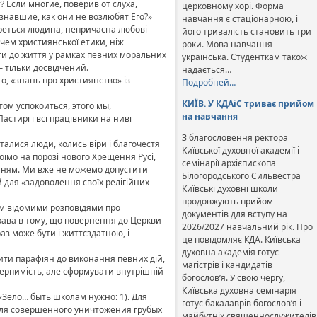
? Если многие, поверив от слуха,
церковному хорі. Форма
знавшие, как они не возлюбят Его?»
навчання є стаціонарною, і
береться людина, непричасна любові
його тривалість становить три
ачем християнської етики, ніж
роки. Мова навчання —
ати до життя у рамках певних моральних
українська. Студенткам також
— тільки досвідчений.
надається…
, «знань про християнство» із
Подробней…
КИЇВ. У КДАіС триває прийом
ом успокоиться, этого мы,
на навчання
стирі і всі працівники на ниві
З благословення ректора
талися люди, колись віри і благочестя
Київської духовної академії і
оїмо на порозі нового Хрещення Русі,
семінарії архієпископа
анням. Ми вже не можемо допустити
Білогородського Сильвестра
 для «задоволення своїх релігійних
Київські духовні школи
продовжують прийом
сім відомими розповідями про
документів для вступу на
 Справа в тому, що повернення до Церкви
2026/2027 навчальний рік. Про
аз може бути і життєздатною, і
це повідомляє КДА. Київська
духовна академія готує
ити парафіян до виконання певних дій,
магістрів і кандидатів
 терпимість, але сформувати внутрішній
богослов’я. У свою чергу,
Київська духовна семінарія
: «Зело… быть школам нужно: 1). Для
готує бакалаврів богослов’я і
 для совершенного уничтожения грубых
майбутніх священнослужителів