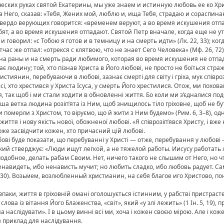
ческих руках святой Екатерины, мы уже знаем и истинную любовь ее ко Хр
 Него, сказав: «Тебя, Жених мой, люблю и, ища Тебя, страдаю и сораспина
твердо верующих говорится: «временем веруют, а во время искушения отпада
т, а во время искушения отпадают. Святой Петр вначале, когда еще не ут
говорил: «с Тобою я готов и в темницу и на смерть идти» (Лк. 22, 33); ко
тчас же отпал: «отрекся с клятвою, что не знает Сего Человека» (Мф. 26, 7
 на раны и на смерть ради любимого, которая во время искушения не отпад
людину; той, хто пізнав Христа в Його любові, не просто не боїться страж
тиянин, перебуваючи в любові, зазнає смерті для світу і гріха, мук співро
сі, хто хрестився у Христа Ісуса, у смерть Його хрестилися. Отож, ми похов
, так щоб і ми стали ходити в обновленні життя. Бо коли ми з’єдналися подо
а ветха людина розіп’ята із Ним, щоб знищилось тіло гріховне, щоб не бут
ми померли з Христом, то віруємо, що й жити з Ним будемо» (Рим. 6, 3–8), о
иття і нову якість нової, обожненої любові. «Я співрозіп’явся Христу, і вже
може засвідчити кожен, хто причасний цій любові.
і буде показати, що перебуванні у Христі — отже, перебування у любові 
й стверджує: «Люди ищут легкой, а не тяжелой работы. Иисусу работать л
одобное, делать рабам Своим. Нет, ничего такого не слышим от Него, но что?
ненавидеть, ибо ненависть мучит; но любить сладко, ибо любовь радует. С
, 30). Возьмем, возлюбленный христианин, на себя благое иго Христово, п
авпаки, життя в гріховній омані оголошується істинним, у рабстві пристра
слова із вітання Його Блаженства, «світ», який «у злі лежить» (1 Ін. 5, 19),
а наслідувати». І в цьому винні всі ми, хоча і кожен своєю мірою. Але і ко
ти приклад для наслідування.