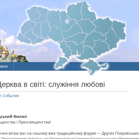
авие
ие
ерква в світі: служіння любові
литы
9
,
События
одський Филип
щенства і Преосвященства!
рдечно вітаю вас на нашому вже традиційному форумі — Других Покровськи
 Предстоятеля Української Православної Церкви Блаженнішого Митрополита 