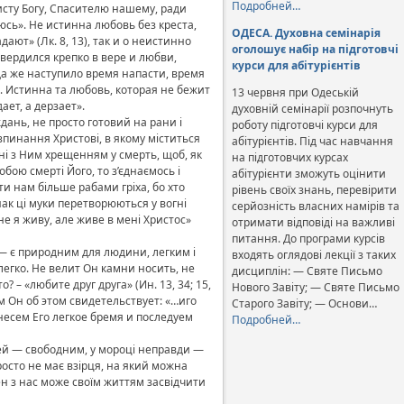
Подробней…
исту Богу, Спасителю нашему, ради
юсь». Не истинна любовь без креста,
ОДЕСА. Духовна семінарія
ют» (Лк. 8, 13), так и о неистинно
оголошує набір на підготовчі
вердился крепко в вере и любви,
курси для абітурієнтів
гда же наступило время напасти, время
2). Истинна та любовь, которая не бежит
13 червня при Одеській
ает, а дерзает».
духовній семінарії розпочнуть
дань, не просто готовий на рани і
роботу підготовчі курси для
зпинання Христові, в якому міститься
абітурієнтів. Під час навчання
ані з Ним хрещенням у смерть, щоб, як
на підготовчих курсах
бою смерті Його, то з’єднаємось і
абітурієнти зможуть оцінити
и нам більше рабами гріха, бо хто
рівень своїх знань, перевірити
днак ці муки перетворюються у вогні
серйозність власних намірів та
 не я живу, але живе в мені Христос»
отримати відповіді на важливі
питання. До програми курсів
— є природним для людини, легким і
входять оглядові лекції з таких
егко. Не велит Он камни носить, не
дисциплін: — Святе Письмо
 – «любите друг друга» (Ин. 13, 34; 15,
Нового Завіту; — Святе Письмо
ам Он об этом свидетельствует: «…иго
Старого Завіту; — Основи…
онесем Его легкое бремя и последуем
Подробней…
стей — свободним, у мороці неправди —
 просто не має взірця, на який можна
жен з нас може своїм життям засвідчити