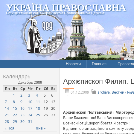
УКРАЇНА ПРАВОСЛАВНА
Официальный сайт Украинской Православной Церкви
Новости
Главная
Правосл
Летопись епархий
Богослов
Календарь
Архієпископ Филип. Ц
Межконфессиональные
История
Декабрь 2009
отношения
Пн
Вт
Ср
Чт
Пт
Сб
Вс
Митропо
01.12.2009
archive
,
Вестник №9
1
2
3
4
5
6
Нарушения прав
Хроники
верующих
7
8
9
10
11
12
13
14
15
16
17
18
19
20
Официальная хроника
Архієпископ Полтавський і Миргор
21
22
23
24
25
26
27
Ваше Блаженство! Ваші Високопреосвя
Расколы, ереси, секты
28
29
30
31
Всечесні отці! Дорогі браття й сестри!
СОЦИАЛЬНОЕ
« Ноя
Янв »
Від імені організаційного комітету се
СЛУЖЕНИЕ
читаннях. Розпочаті за благословенням