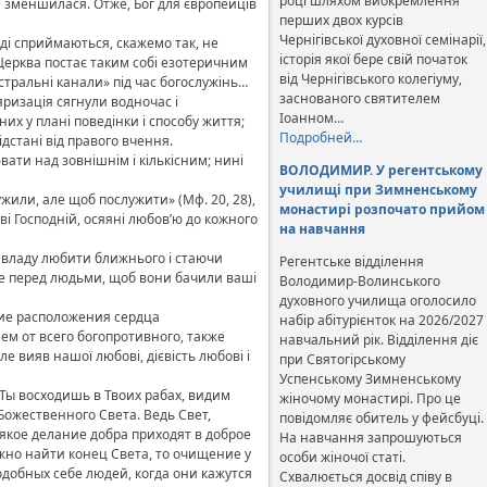
році шляхом виокремлення
не зменшилася. Отже, Бог для європейців
перших двох курсів
Чернігівської духовної семінарії,
вді сприймаються, скажемо так, не
історія якої бере свій початок
 Церква постає таким собі езотеричним
від Чернігівського колегіуму,
стральні канали» під час богослужінь…
заснованого святителем
яризація сягнули водночас і
Іоанном…
их у плані поведінки і способу життя;
Подробней…
дстані від правого вчення.
вати над зовнішнім і кількісним; нині
ВОЛОДИМИР. У регентському
училищі при Зимненському
жили, але щоб послужити» (Мф. 20, 28),
монастирі розпочато прийом
і Господній, осяяні любов’ю до кожного
на навчання
и владу любити ближнього і стаючи
Регентське відділення
ваше перед людьми, щоб вони бачили ваші
Володимир-Волинського
духовного училища оголосило
ние расположения сердца
набір абітурієнток на 2026/2027
м от всего богопротивного, также
навчальний рік. Відділення діє
 вияв нашої любові, дієвість любові і
при Святогірському
Успенському Зимненському
Ты восходишь в Твоих рабах, видим
жіночому монастирі. Про це
ожественного Света. Ведь Свет,
повідомляє обитель у фейсбуці.
сякое делание добра приходят в доброе
На навчання запрошуються
жно найти конец Света, то очищение у
особи жіночої статі.
добных себе людей, когда они кажутся
Схвалюється досвід співу в