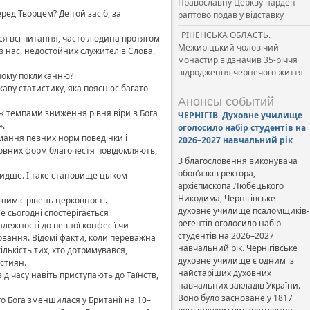
Православну Церкву нардеп
ед Творцем? Де той засіб, за
раптово подав у відставку
РІНЕНСЬКА ОБЛАСТЬ.
ся всі питання, часто людина протягом
Межиріцький чоловічий
ез нас, недостойних служителів Слова,
монастир відзначив 35-річчя
відродження чернечого життя
ашому покликанню?
каву статистику, яка пояснює багато
Анонсы событий
між темпами зниження рівня віри в Бога
ЧЕРНІГІВ. Духовне училище
».
оголосило набір студентів на
римання певних норм поведінки і
2026–2027 навчальний рік
ковних форм благочестя повідомляють,
З благословення виконувача
обов’язків ректора,
швидше. І таке становище цілком
архієпископа Любецького
Никодима, Чернігівське
ншим є рівень церковності.
духовне училище псаломщиків-
 сьогодні спостерігається
регентів оголосило набір
лежності до певної конфесії чи
студентів на 2026–2027
овання. Відомі факти, коли переважна
навчальний рік. Чернігівське
лькість тих, хто дотримувався,
духовне училище є одним із
истиян.
найстаріших духовних
ід часу навіть приступають до Таїнств,
навчальних закладів України.
Воно було засноване у 1817
го Бога зменшилася у Британії на 10–