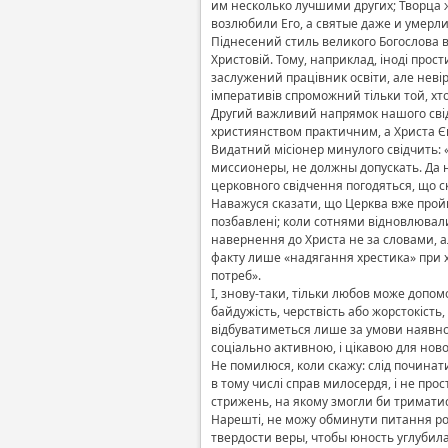
им несколько лучшими других; Творца же
возлюбили Его, а святые даже и умерл
Піднесений стиль великого Богослова в
Христовій. Тому, наприклад, іноді прос
заслужений працівник освіти, але неві
імперативів спроможний тільки той, хто
Другий важливий напрямок нашого свід
християнством практичним, а Христа Єв
Видатний місіонер минулого свідчить: 
миссионеры, не должны допускать. Да н
церковного свідчення погодяться, що ск
Наважуся сказати, що Церква вже пройшл
позбавлені; коли сотнями відновлювалис
навернення до Христа не за словами, 
факту лише «надягання хрестика» при х
потреб».
І, знову-таки, тільки любов може допо
байдужість, черствість або жорстокість,
відбуватиметься лише за умови наявнос
соціально активною, і цікавою для но
Не помилюся, коли скажу: слід починат
в тому числі справ милосердя, і не про
стрижень, на якому змогли би триматися
Нарешті, не можу обминути питання ролі
твердости веры, чтобы юность углубил