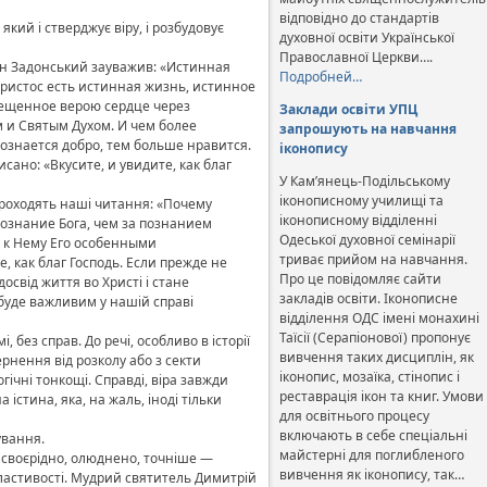
відповідно до стандартів
кий і стверджує віру, і розбудовує
духовної освіти Української
Православної Церкви….
хон Задонський зауважив: «Истинная
Подробней…
 Христос есть истинная жизнь, истинное
свещенное верою сердце через
Заклади освіти УПЦ
м и Святым Духом. И чем более
запрошують на навчання
познается добро, тем больше нравится.
іконопису
сано: «Вкусите, и увидите, как благ
У Кам’янець-Подільському
іконописному училищі та
проходять наші читання: «Почему
іконописному відділенні
 познание Бога, чем за познанием
Одеської духовної семінарії
х к Нему Его особенными
триває прийом на навчання.
те, как благ Господь. Если прежде не
Про це повідомляє сайти
освід життя во Христі і стане
закладів освіти. Іконописне
буде важливим у нашій справі
відділення ОДС імені монахині
Таїсії (Серапіонової) пропонує
 без справ. До речі, особливо в історії
вивчення таких дисциплін, як
рнення від розколу або з секти
іконопис, мозаїка, стінопис і
гічні тонкощі. Справді, віра завжди
реставрація ікон та книг. Умови
істина, яка, на жаль, іноді тільки
для освітнього процесу
включають в себе спеціальні
ування.
майстерні для поглибленого
ь своєрідно, олюднено, точніше —
вивчення як іконопису, так…
ластивості. Мудрий святитель Димитрій