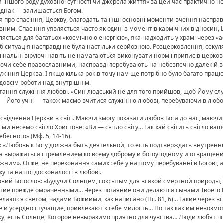
чи іншого роду духовної сутності чи джерела життя» за цей час практично 
однак — залишається Богом.
ня про спасіння, Церкву, благодать та інші основні моменти вчення наспра
овним. Спасіння уявляється часто як один із моментів кармічних відносин,
яється для багатьох «космічною енергією», яка надходить у храмі через «а
б ситуація насправді не була настільки серйозною. Розцерковлення, секул
мінальні віруючі навіть не намагаються виконувати норм і приписів церковн
ючи себе православними, насправді перебувають на небезпечно далекій ві
лужіння Церква. І якщо кілька років тому нам ще потрібно було багато працю
едовсім роботи над внутрішнім.
итання служіння любові. «Син людський не для того прийшов, щоб Йому слу
— Його учні — також маємо вчитися служінню любові, перебуваючи в любов
 свідчення Церкви в світі. Маючи змогу показати любов Бога до нас, маюч
7), ми несемо світло Христове: «Ви — світло світу… Так хай світить світло 
бесного» (Мф. 5, 14-16).
 «Любовь к Богу должна быть деятельной, то есть подтверждать внутрен
 выражаться стремлением ко всему доброму и богоугодному и отвращение
им». Отже, не переконання самих себе у нашому перебуванні в Богові, але
у та нашої досконалості в любові.
ий Богослов: «Будучи Солнцем, сокрытым для всякой смертной природы, 
вшие прежде омраченными… Через покаяние они делаются сынами Твоего Б
делаются светом, чадами Божиими, как написано (Пс. 81, 6)… Такие через в
е и усердно стучащие, привлекают к себе милость… Но так как им невозмо
жу, есть Солнце, Которое невыразимо приятно для чувства… Люди любят по