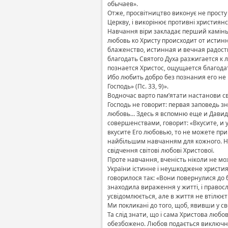
обычаев».
Отже, просвітництво виконує не просту 
Церкву, і викорінює противні християнс
Навчання віри закладає перший камінь 
любовь ко Христу происходит от истинн
блаженство, истинная и вечная радост
благодать Святого Духа разжигается к 
познается Христос, ощущается благодат
Ибо любить добро без познания его не м
Господь» (Пс. 33, 9)».
Водночас варто пам’ятати настанови св
Господь не говорит: первая заповедь з
любовь… Здесь я вспомню еще и Давида
совершенствами, говорит: «Вкусите, и ув
вкусите Его любовью, то не можете прий
найбільшим навчанням для кожного. Нав
свідчення світові любові Христової.
Проте навчання, вченість ніколи не можу
України істинне і неушкоджене христия
говорилося так: «Вони повернулися до б
знаходила вираження у житті, і правосл
усвідомлюється, але в життя не втілюєт
Ми покликані до того, щоб, явивши у св
Та слід знати, що і сама Христова любо
обезбожено. Любов подається виключно 