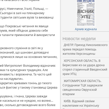
русі, Німеччини, Італії, Польщі, —
 Сьогодні в залі на пленарному
студенти світських вузів та вихованці
, що Покровські читання як явище
Архив журнала
умів, який об’єднає довкола себе
Бога таланти примножити й використати
Новости недели
ДНЕПР. Приход Николаевского
ковного служіння в світі як у
храма передал помощь
реконаний, що шановні доповідачі
жителям Херсонщины
 я зупинюся лише на основних питаннях,
ХЕРСОНСКАЯ ОБЛАСТЬ. В
Бериславе из-за удара дрона
іший Митрополит Володимир відзначив:
сгорел старинный Введенский
рмах та культурних традиціях. Але
храм УПЦ
енависть і ворожнеча. Та часто цей
жна наслідувати».
ЖИТОМИРСКАЯ ОБЛАСТЬ.
відкритих кривавих гонінь до тихого
Сотрудники ТЦК задержали
ться фактом: у такому становищі Церква
священника Овручской
епархии
мушувана, і гнана, Церква завжди
не насильно и не нуждою, но волею…
КИЇВ. Відомий своїми
во, сколько детовождение всего более
наклепами на Українську