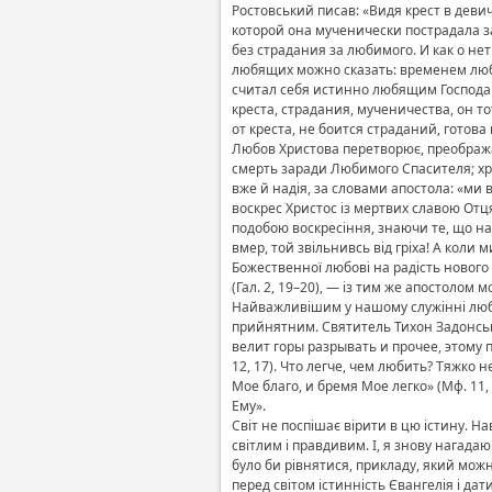
Ростовський писав: «Видя крест в деви
которой она мученически пострадала за
без страдания за любимого. И как о не
любящих можно сказать: временем любя
считал себя истинно любящим Господа и 
креста, страдания, мученичества, он то
от креста, не боится страданий, готова
Любов Христова перетворює, преображає 
смерть заради Любимого Спасителя; хрис
вже й надія, за словами апостола: «ми в
воскрес Христос із мертвих славою Отця
подобою воскресіння, знаючи те, що наш
вмер, той звільнивсь від гріха! А коли 
Божественної любові на радість нового ж
(Гал. 2, 19–20), — із тим же апостолом 
Найважливішим у нашому служінні любов
прийнятним. Святитель Тихон Задонськи
велит горы разрывать и прочее, этому п
12, 17). Что легче, чем любить? Тяжко 
Мое благо, и бремя Мое легко» (Мф. 11
Ему».
Світ не поспішає вірити в цю істину. Н
світлим і правдивим. І, я знову нагадаю 
було би рівнятися, прикладу, який можн
перед світом істинність Євангелія і да