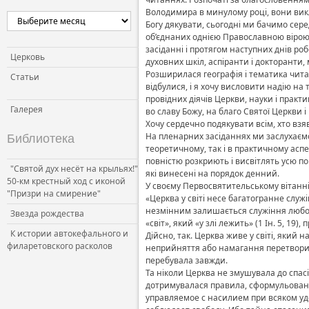
Володимира в минулому році, вони вик
Церковь и власть
Богу дякувати, сьогодні ми бачимо серед
Церковь и общество
об’єднаних однією Православною вірою т
засіданні і протягом наступних днів роб
Церковь и СМИ
Церковь
духовних шкіл, аспіранти і докторанти,
Розширилася географія і тематика читан
Статьи
відбулися, і я хочу висловити надію на
провідних діячів Церкви, науки і прак
Галерея
во славу Божу, на благо Святої Церкви і
Хочу сердечно подякувати всім, хто взяв
На пленарних засіданнях ми заслухаємо
Библиотека
теоретичному, так і в практичному асп
повністю розкриють і висвітлять усю по
"Святой дух несёт на крыльях!"
які винесені на порядок денний.
50-км крестный ход с иконой
У своєму Первосвятительському вітанн
"Призри на смирение"
«Церква у світі несе багатогранне служ
незмінним залишається служіння любові
Звезда рождества
«світ», який «у злі лежить» (1 Ін. 5, 19
К истории автокефального и
Дійсно, так. Церква живе у світі, який
филаретовского расколов
неприйняття або намагання перетворити
перебувала завжди.
Та ніколи Церква не змушувала до спасі
дотримувалася правила, сформульовано
управляемое с насилием при всяком уд