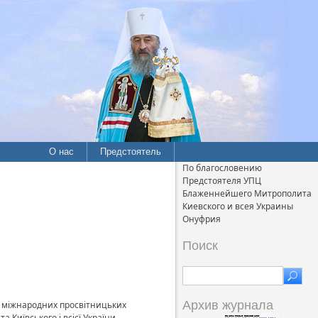
О нас
Предстоятель
По благословению
Предстоятеля УПЦ
Блаженнейшего Митрополита
Киевского и всея Украины
Онуфрия
Поиск
Архив журнала
х міжнародних просвітницьких
Київського і всієї України