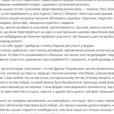
ликали неабиякий інтерес і церковно-суспільний резонанс.
 наших гостей і учасників представників різних країн — України, Росії, Біло
а якi перебувають у лоні Єдиної, Святої, Соборної і Апостольської Церкви.
оти в секціях актуальні питання обговорять науковці і практики, педагоги, 
 медики і філософи, священнослужителі і миряни.
ь, зросла активність учасників і організованість. Загалом, можна сказати
 те, що вони перетворяться на один із центральних науково-практичних фор
тики небайдужих до болючих проблем сучасності і які бажають дані їм від 
 народу Божого.
 на себе труди і прибув до столиці України для участі у форумі.
 низку серйозних і змістовних доповідей, присвячених різним аспектам цер
ектах. Особисто я ознайомився із більшою частиною текстів доповідей і пе
вноту сучасного церковного світосприйняття і свідчення. У своїй доповіді
і організаторам, учасникам і гостям Других Покровських читань Блаженн
іння, закликає до Христа і веде до спасіння різними способами, у різних фо
. Саме любові так не вистачає сьогоднішньому світові, в якому панують н
), просто не має взірця, на який можна було би рівнятися, прикладу, який мо
 налаштований до неї вороже. І хоча форми такої ворожнечі змінюються, від 
 християнство на щось, сумісне з «духом світу цього», але факт залишає
ння, не силувала противників, не нав’язувала і не гнала. Часто сама і при
го святителем Григорієм Богословом: «по закону нашему должно водить 
обном случае старается освободиться, тем паче наше не столько начальст