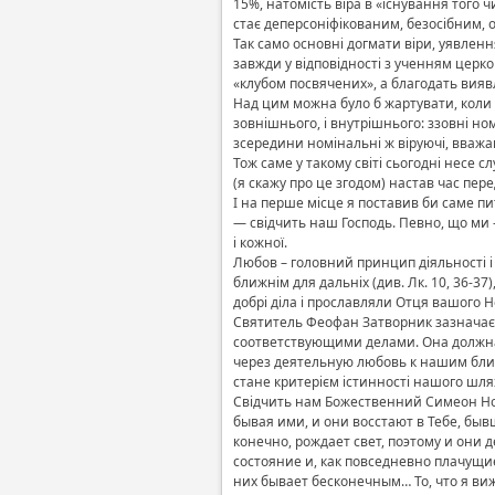
15%, натомість віра в «існування того 
стає деперсоніфікованим, безосібним, 
Так само основні догмати віри, уявлен
завжди у відповідності з ученням церк
«клубом посвячених», а благодать виявл
Над цим можна було б жартувати, коли 
зовнішнього, і внутрішнього: ззовні но
зсередини номінальні ж віруючі, вважа
Тож саме у такому світі сьогодні несе с
(я скажу про це згодом) настав час пер
І на перше місце я поставив би саме п
— свідчить наш Господь. Певно, що ми 
і кожної.
Любов – головний принцип діяльності і
ближнім для дальніх (див. Лк. 10, 36-3
добрі діла і прославляли Отця вашого Не
Святитель Феофан Затворник зазначає:
соответствующими делами. Она должна
через деятельную любовь к нашим ближн
стане критерієм істинності нашого шлях
Свідчить нам Божественний Симеон Нов
бывая ими, и они восстают в Тебе, бы
конечно, рождает свет, поэтому и они 
состояние и, как повседневно плачущи
них бывает бесконечным… То, что я ви