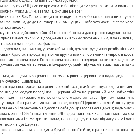
я для желающих, а не для насильствуемых».
и невіруючих? Що може примусити богоборця смиренно схилити коліна пер
обити м’яким? І чи, взагалі, можливе це все?
обити тільки Бог. Та не завжди і не всюди прямим богоявленням вирішують
еопалимої купини, де до неї говорить Сам Сущий . Набагато частіше саме чер
агатьох людей.
му світі ми здійснюємо його? І що потрібно нам для вірного слідування н
, присвяченої 20-річчю відродження Київських Духовних шкіл, я знайшов ці
і навести лише декілька фактів.
в та дорослих, наприклад, у Великобританії, демонструє дивну розбіжність 
ський Христос відходить у вірі на другий план у порівнянні з «вірою в щось
ність між рівнем віри в Бога і рівнем активності відвідання церкви та дот
ідставання темпів зниження інтересу до релігії від темпів зменшення цер
ється, як свідчить соціологія, натомість рівень церковності падає дедалі 
 сучасної цивілізації.
вні віри спостерігається рівень релігійності, який зменшується; та ще ме
вання, два модуси поведінки — церковний та нецерковний. Але найчастіше
точніше — так званого непрактикуючого християнства. При номінальній на
ує жодної із практичних настанов відповідної Церкви чи релігійного угруп
впевнено і переконано відносила себе до Православної Церкви; водночас кі
вила менше 10% (а іноді і менше 5%) від загального числа номінальних хр
вославними і саме християнами, навіть відвідують час від часу храм і час в
 так, як вірує Церква.
 років, починаючи з середини Другої світової війни, віра в персоніфіковано