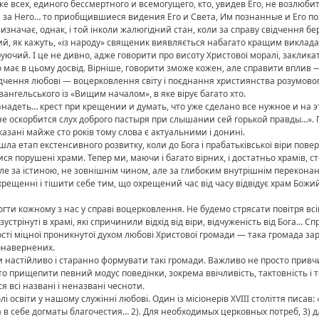
 всех, единого бессмертного и всемогущего, кто, увидев Его, не возлюбит
и за Него… то приобщившиеся видения Его и Света, Им познанные и Его по
изначає, однак, і той інколи жалюгідний стан, коли за справу свідчення 
тий, як кажуть, «із народу» священик виявляється набагато кращим виклад
руючий. І це не дивно, адже говорити про висоту Христової моралі, заклик
 має в цьому досвід. Вірніше, говорити зможе кожен, але справити вплив 
чення любові — воцерковлення світу і поєднання християнства розумового
ангельського із «Вищим началом», в яке вірує багато хто.
«надеть… крест при крещении и думать, что уже сделано все нужное и на эт
е оскорбится слух доброго пастыря при слышании сей горькой правды…». Па
азані майже сто років тому слова є актуальними і донині.
а етап екстенсивного розвитку, коли до Бога і прабатьківської віри повер
я порушені храми. Тепер ми, маючи і багато вірних, і достатньо храмів, ст
але за істиною, не зовнішнім чином, але за глибоким внутрішнім перекон
рещенні і тішити себе тим, що охрещений час від часу відвідує храм Божий
могти кожному з нас у справі воцерковлення. Не будемо стрясати повітря в
 зустрінуті в храмі, які спричинили відхід від віри, відчуженість від Бога…
ті міцної проникнутої духом любові Христової громади — така громада зар
вонавернених.
и настійливо і старанно формувати такі громади. Важливо не просто привч
сто прищепити певний модус поведінки, зокрема ввічливість, тактовність і
 всі названі і неназвані чесноти.
 освіти у нашому служінні любові. Один із місіонерів XVIII століття писав
а в себе догматы благочестия… 2). Для необходимых церковных потреб, 3)