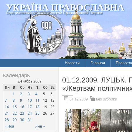
УКРАЇНА ПРАВОСЛАВНА
Официальный сайт Украинской Православной Церкви
Новости
Главная
Правосл
Календарь
01.12.2009. ЛУЦЬК. 
Декабрь 2009
«Жертвам політичних
Пн
Вт
Ср
Чт
Пт
Сб
Вс
1
2
3
4
5
6
01.12.2009
Без рубрики
7
8
9
10
11
12
13
14
15
16
17
18
19
20
21
22
23
24
25
26
27
28
29
30
31
« Ноя
Янв »