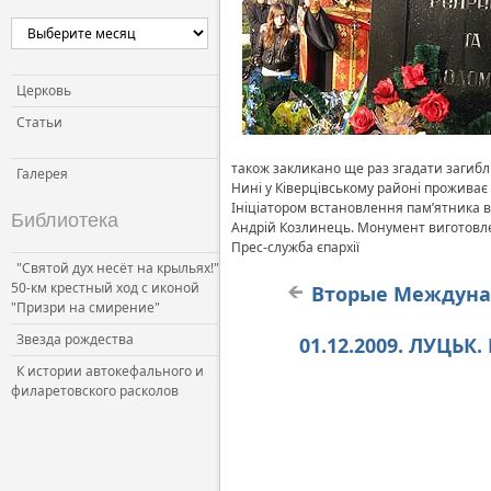
Церковь
Статьи
також закликано ще раз згадати загиб
Галерея
Нині у Ківерцівському районі проживає 8
Ініціатором встановлення пам’ятника в
Библиотека
Андрій Козлинець. Монумент виготовлен
Прес-служба єпархії
"Святой дух несёт на крыльях!"
50-км крестный ход с иконой
Вторые Междунар
"Призри на смирение"
Звезда рождества
01.12.2009. ЛУЦЬК
К истории автокефального и
филаретовского расколов