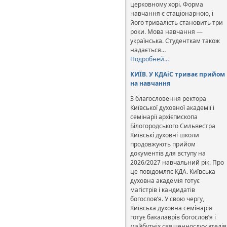
церковному хорі. Форма
навчання є стаціонарною, і
його тривалість становить три
роки. Мова навчання —
українська. Студенткам також
надається…
Подробней…
КИЇВ. У КДАіС триває прийом
на навчання
З благословення ректора
Київської духовної академії і
семінарії архієпископа
Білогородського Сильвестра
Київські духовні школи
продовжують прийом
документів для вступу на
2026/2027 навчальний рік. Про
це повідомляє КДА. Київська
духовна академія готує
магістрів і кандидатів
богослов’я. У свою чергу,
Київська духовна семінарія
готує бакалаврів богослов’я і
майбутніх священнослужителів