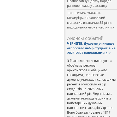
Православну Церкву нардеп
раптово подав у відставку
РІНЕНСЬКА ОБЛАСТЬ.
Межиріцький чоловічий
монастир відзначив 35-річчя
відродження чернечого життя
Анонсы событий
ЧЕРНІГІВ. Духовне училище
оголосило набір студентів на
2026–2027 навчальний рік
З благословення виконувача
обов’язків ректора,
архієпископа Любецького
Никодима, Чернігівське
духовне училище псаломщиків-
регентів оголосило набір
студентів на 2026–2027
навчальний рік. Чернігівське
духовне училище є одним із
найстаріших духовних
навчальних закладів України.
Воно було засноване у 1817