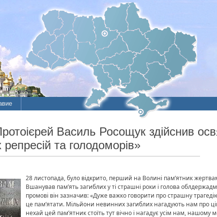
авие
Протоієрей Василь Росощук здійснив ос
 репресій та голодоморів»
28 листопада, було відкрито, перший на Волині пам’ятник жертвам
Вшанував пам’ять загиблих у ті страшні роки і голова облдержадм
промові він зазначив: «Дуже важко говорити про страшну трагеді
це пам’ятати. Мільйони невинних загиблих нагадують нам про ці
нехай цей пам’ятник стоїть тут вічно і нагадує усім нам, нашому