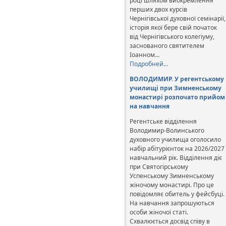
році шляхом виокремлення
перших двох курсів
Чернігівської духовної семінарії,
історія якої бере свій початок
від Чернігівського колегіуму,
заснованого святителем
Іоанном…
Подробней…
ВОЛОДИМИР. У регентському
училищі при Зимненському
монастирі розпочато прийом
на навчання
Регентське відділення
Володимир-Волинського
духовного училища оголосило
набір абітурієнток на 2026/2027
навчальний рік. Відділення діє
при Святогірському
Успенському Зимненському
жіночому монастирі. Про це
повідомляє обитель у фейсбуці.
На навчання запрошуються
особи жіночої статі.
Схвалюється досвід співу в