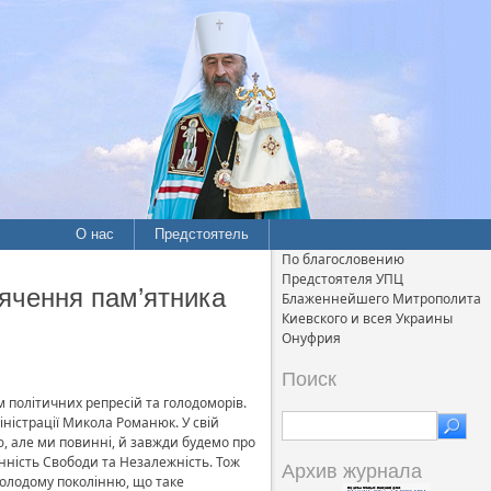
О нас
Предстоятель
По благословению
Предстоятеля УПЦ
вячення пам’ятника
Блаженнейшего Митрополита
Киевского и всея Украины
Онуфрия
Поиск
 політичних репресій та голодоморів.
іністрації Микола Романюк. У свій
ю, але ми повинні, й завжди будемо про
нність Свободи та Незалежність. Тож
Архив журнала
 молодому поколінню, що таке