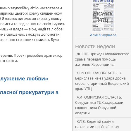
ршено заупокійну літію настоятелем
кліриком цього ж храму священиком
 Яковлюк виголосив слово, у якому
помсти та поділення на своїх і чужих.
ицька влада — віри, надії та любові.
начив священик, зможуть допомогти
Архив журнала
овторення страшних помилок. Було
Новости недели
ДНЕПР. Приход Николаевского
еранів. Проект розробив архітектор
храма передал помощь
ькі кошти.
жителям Херсонщины
ХЕРСОНСКАЯ ОБЛАСТЬ. В
 служение любви»
Бериславе из-за удара дрона
сгорел старинный Введенский
храм УПЦ
ласної прокуратури з
ЖИТОМИРСКАЯ ОБЛАСТЬ.
Сотрудники ТЦК задержали
священника Овручской
епархии
КИЇВ. Відомий своїми
наклепами на Українську