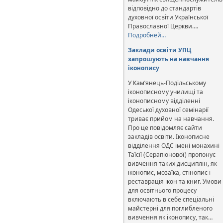
відповідно до стандартів
духовної освіти Української
Православної Церкви….
Подробней…
Заклади освіти УПЦ
запрошують на навчання
іконопису
У Кам’янець-Подільському
іконописному училищі та
іконописному відділенні
Одеської духовної семінарії
триває прийом на навчання.
Про це повідомляє сайти
закладів освіти. Іконописне
відділення ОДС імені монахині
Таїсії (Серапіонової) пропонує
вивчення таких дисциплін, як
іконопис, мозаїка, стінопис і
реставрація ікон та книг. Умови
для освітнього процесу
включають в себе спеціальні
майстерні для поглибленого
вивчення як іконопису, так…