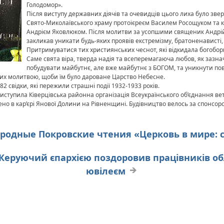
Голодомор».
Після виступу державних діячів та очевидців цього лиха було зве
Свято-Миколаївського храму протоієреєм Василем Росощуком та 
Андрієм Яковлюком. Після молитви за усопшими священик Андрій
закликав уникати будь-яких проявів екстремізму, братоненависті, 
Притримуватися тих християнських чеснот, які відкидала богоборн
Саме свята віра, тверда надія та всеперемагаюча любов, як заз
побудувати майбутнє, але вже майбутнє з БОГОМ, та уникнути п
лих молитвою, щоби їм було дароване Царство Небесне.
2 свідки, які пережили страшні події 1932-1933 років.
иступила Ківерцівська районна організація Всеукраїнського об’єднання вет
о в кар’єрі Янової Долини на Рівненщині. Будівництво велось за спонсорс
одные Покровские чтения «Церковь в мире:
. Керуючий єпархією поздоровив працівників об
ювілеєм