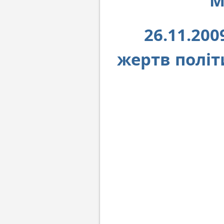
М
26.11.20
жертв політ