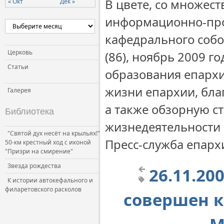
В цвете, со множе
« Окт
Дек »
Церковь и власть
информационно-про
Церковь и общество
кафедрального собо
Церковь и СМИ
Церковь
(86), ноябрь 2009 г
Статьи
образования епархи
жизни епархии, бла
Галерея
а также обзорную ст
Библиотека
жизнедеятельности
"Святой дух несёт на крыльях!"
Пресс-служба епарх
50-км крестный ход с иконой
"Призри на смирение"
Звезда рождества
26.11.20
К истории автокефального и
филаретовского расколов
совершен к