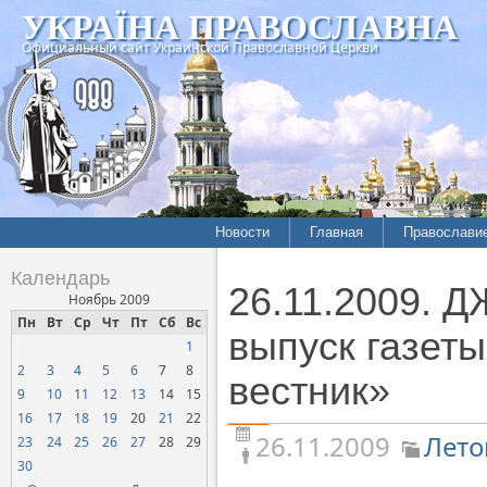
УКРАЇНА ПРАВОСЛАВНА
Официальный сайт Украинской Православной Церкви
Новости
Главная
Православи
Летопись епархий
Богословие
Календарь
26.11.2009. 
Межконфессиональные
История
Ноябрь 2009
отношения
Пн
Вт
Ср
Чт
Пт
Сб
Вс
Митрополит
выпуск газет
1
Нарушения прав
Хроники
верующих
2
3
4
5
6
7
8
вестник»
9
10
11
12
13
14
15
Официальная хроника
16
17
18
19
20
21
22
Расколы, ереси, секты
26.11.2009
Лето
23
24
25
26
27
28
29
СОЦИАЛЬНОЕ
30
СЛУЖЕНИЕ