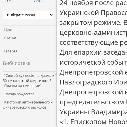
24 ноября после ра
« Окт
Дек »
Церковь и власть
Украинской Правосл
Церковь и общество
закрытом режиме. В
Церковь и СМИ
Церковь
церковно-админист
Статьи
соответствующие р
Для епархии заседа
Галерея
исторической собы
Библиотека
Днепропетровской 
"Святой дух несёт на крыльях!"
Павлоградского Ири
50-км крестный ход с иконой
"Призри на смирение"
Днепропетровской 
Звезда рождества
председательством 
К истории автокефального и
филаретовского расколов
Украины Владимира,
«1. Епископом Нов