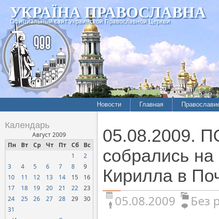
УКРАЇНА ПРАВОСЛАВНА
Официальный сайт Украинской Православной Церкви
Новости
Главная
Православи
Календарь
05.08.2009. 
Август 2009
Пн
Вт
Ср
Чт
Пт
Сб
Вс
собрались на
1
2
3
4
5
6
7
8
9
Кирилла в По
10
11
12
13
14
15
16
17
18
19
20
21
22
23
05.08.2009
Без 
24
25
26
27
28
29
30
31