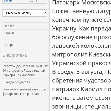
Патриарх Московски
« Июл
Сен »
Божественную литур
конечном пункте св
Церковь
Украину. Как перед
Статьи
богослужение прохо
лаврской колокольн
Галерея
митрополит Киевски
Библиотека
Украинской правосл
"Святой дух несёт на крыльях!"
В среду, 5 августа,
50-км крестный ход с иконой
"Призри на смирение"
обретения чудотвор
Звезда рождества
патриарх Кирилл по
К истории автокефального и
филаретовского расколов
иконе, а затем осв
звонницы, специаль