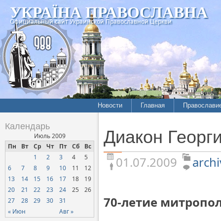
УКРАЇНА ПРАВОСЛАВНА
Официальный сайт Украинской Православной Церкви
Новости
Главная
Православи
Летопись епархий
Богословие
Календарь
Диакон Георг
Межконфессиональные
История
Июль 2009
отношения
Пн
Вт
Ср
Чт
Пт
Сб
Вс
Митрополит
1
2
3
4
5
Нарушения прав
01.07.2009
archi
Хроники
верующих
6
7
8
9
10
11
12
13
14
15
16
17
18
19
Официальная хроника
20
21
22
23
24
25
26
Расколы, ереси, секты
70-летие митропо
27
28
29
30
31
СОЦИАЛЬНОЕ
« Июн
Авг »
СЛУЖЕНИЕ