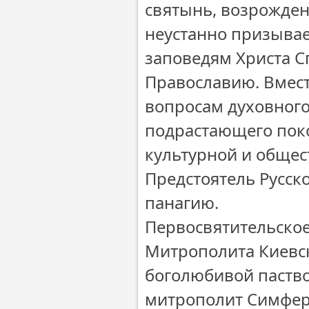
святынь, возрожде
неустанно призывае
заповедям Христа С
Православию. Вмест
вопросам духовного
подрастающего поко
культурной и общес
Предстоятель Русс
панагию.
Первосвятительское
Митрополита Киевс
боголюбивой паство
митрополит Симфер