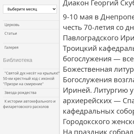
Диакон Георгий Ску
Церковь и власть
9-10 мая в Днепроп
Церковь и общество
Церковь и СМИ
Церковь
честь 70-летия со 
Статьи
Павлоградского Ири
Троицкий кафедрал
Галерея
богослужения — все
Библиотека
Божественная литур
"Святой дух несёт на крыльях!"
Богослужения возгл
50-км крестный ход с иконой
"Призри на смирение"
Ириней. Литургию у
Звезда рождества
архиерейских — Спа
К истории автокефального и
филаретовского расколов
кафедральных собор
Городокского женск
На праздник собрал