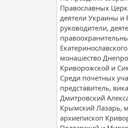
Православных Церк
деятели Украины и 
руководители, деят
правоохранительных
Екатеринославского 
монашество Днепроп
Криворожской и Си
Среди почетных уч
представитель, вик
Дмитровский Алекс
Крымский Лазарь, м
архиепископ Криво
Полтавский и Мирг