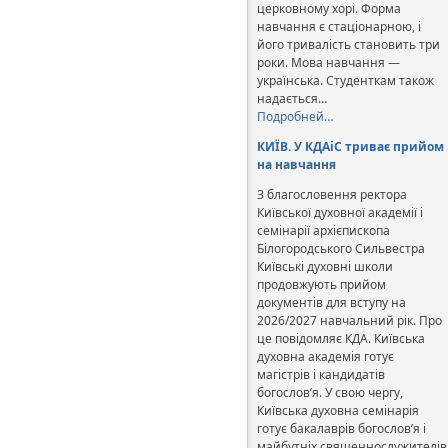
церковному хорі. Форма
навчання є стаціонарною, і
його тривалість становить три
роки. Мова навчання —
українська. Студенткам також
надається…
Подробней…
КИЇВ. У КДАіС триває прийом
на навчання
З благословення ректора
Київської духовної академії і
семінарії архієпископа
Білогородського Сильвестра
Київські духовні школи
продовжують прийом
документів для вступу на
2026/2027 навчальний рік. Про
це повідомляє КДА. Київська
духовна академія готує
магістрів і кандидатів
богослов’я. У свою чергу,
Київська духовна семінарія
готує бакалаврів богослов’я і
майбутніх священнослужителів