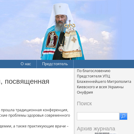
О нас
Предстоятель
По благословению
Предстоятеля УПЦ
я, посвященная
Блаженнейшего Митрополита
Киевского и всея Украины
Онуфрия
Поиск
мь прошла традиционная конференция,
еские проблемы здоровья современного
демии, а также практикующие врачи –
Архив журнала