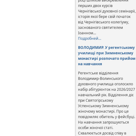
році шляхом виокремлення
перших двох курсів
Чернігівської духовної семінарії,
історія якої бере свій початок
від Чернігівського колегіуму,
заснованого святителем
Іоанном…
Подробней…
ВОЛОДИМИР. У регентському
училищі при Зимненському
монастирі розпочато прийом
на навчання
Регентське відділення
Володимир-Волинського
духовного училища оголосило
набір абітурієнток на 2026/2027
навчальний рік. Відділення діє
при Святогірському
Успенському Зимненському
жіночому монастирі. Про це
повідомляє обитель у фейсбуці.
На навчання запрошуються
особи жіночої статі.
Схвалюється досвід співу в