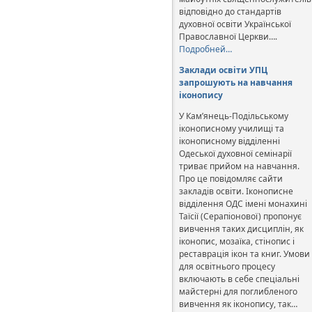
відповідно до стандартів
духовної освіти Української
Православної Церкви….
Подробней…
Заклади освіти УПЦ
запрошують на навчання
іконопису
У Кам’янець-Подільському
іконописному училищі та
іконописному відділенні
Одеської духовної семінарії
триває прийом на навчання.
Про це повідомляє сайти
закладів освіти. Іконописне
відділення ОДС імені монахині
Таїсії (Серапіонової) пропонує
вивчення таких дисциплін, як
іконопис, мозаїка, стінопис і
реставрація ікон та книг. Умови
для освітнього процесу
включають в себе спеціальні
майстерні для поглибленого
вивчення як іконопису, так…