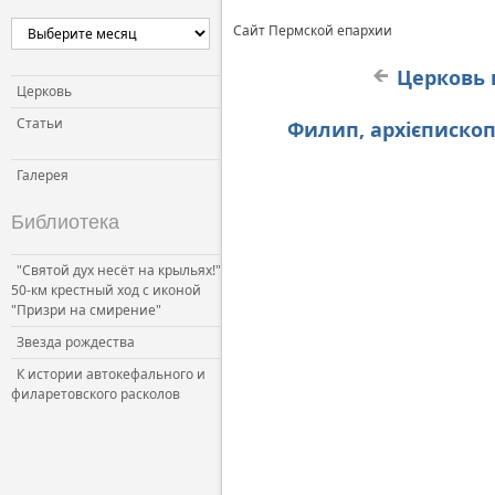
Сайт Пермской епархии
Церковь 
Церковь
Статьи
Филип, архієпископ 
Галерея
Библиотека
"Святой дух несёт на крыльях!"
50-км крестный ход с иконой
"Призри на смирение"
Звезда рождества
К истории автокефального и
филаретовского расколов