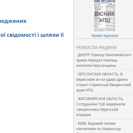
ароджених
 свідомості і шляхи її
Архив журнала
Новости недели
ДНЕПР. Приход Николаевского
храма передал помощь
жителям Херсонщины
ХЕРСОНСКАЯ ОБЛАСТЬ. В
Бериславе из-за удара дрона
сгорел старинный Введенский
храм УПЦ
ЖИТОМИРСКАЯ ОБЛАСТЬ.
Сотрудники ТЦК задержали
священника Овручской
епархии
КИЇВ. Відомий своїми
наклепами на Українську