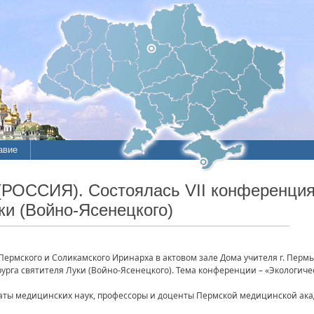
авие
 (РОССИЯ). Состоялась VII конференци
ки (Войно-Ясенецкого)
Пермского и Соликамского Иринарха в актовом зале Дома учителя г. Пер
рга святителя Луки (Войно-Ясенецкого). Тема конференции – «Экологич
ты медицинских наук, профессоры и доценты Пермской медицинской ака