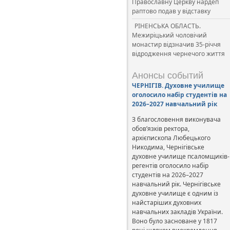
Православну Церкву нардеп
раптово подав у відставку
РІНЕНСЬКА ОБЛАСТЬ.
Межиріцький чоловічий
монастир відзначив 35-річчя
відродження чернечого життя
Анонсы событий
ЧЕРНІГІВ. Духовне училище
оголосило набір студентів на
2026–2027 навчальний рік
З благословення виконувача
обов’язків ректора,
архієпископа Любецького
Никодима, Чернігівське
духовне училище псаломщиків-
регентів оголосило набір
студентів на 2026–2027
навчальний рік. Чернігівське
духовне училище є одним із
найстаріших духовних
навчальних закладів України.
Воно було засноване у 1817