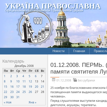
УКРАЇНА ПРАВОСЛАВНА
Официальный сайт Украинской Православной Церкви
Новости
Главная
Правосл
Календарь
01.12.2008. ПЕРМЬ.
Декабрь 2008
памяти святителя Лу
Пн
Вт
Ср
Чт
Пт
Сб
Вс
1
2
3
4
5
6
7
01.12.2008
Без рубрики
8
9
10
11
12
13
14
15
16
17
18
19
20
21
25 ноября по благословению епископа 
22
23
24
25
26
27
28
посвященная памяти выдающегося хиру
человека».
29
30
31
Перед слушателями выступили кандида
« Ноя
Янв »
диетологи, акушеры, терапевты.