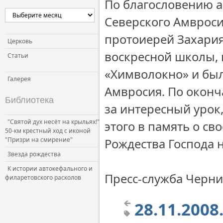
По благословению а
Северского Амвроси
протоиерей Захария
Церковь
воскресной школы, 
Статьи
«Химволокно» и был
Галерея
Амвросия. По оконч
Библиотека
за интересный урок
"Святой дух несёт на крыльях!"
этого в память о с
50-км крестный ход с иконой
"Призри на смирение"
Рождества Господа 
Звезда рождества
К истории автокефального и
Пресс-служба Черни
филаретовского расколов
28.11.200