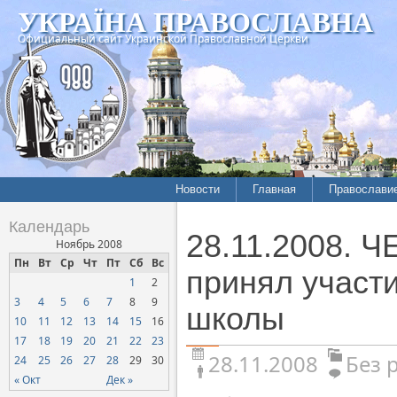
УКРАЇНА ПРАВОСЛАВНА
Официальный сайт Украинской Православной Церкви
Новости
Главная
Православи
Календарь
28.11.2008. 
Ноябрь 2008
Пн
Вт
Ср
Чт
Пт
Сб
Вс
принял участи
1
2
3
4
5
6
7
8
9
школы
10
11
12
13
14
15
16
17
18
19
20
21
22
23
28.11.2008
Без 
24
25
26
27
28
29
30
« Окт
Дек »