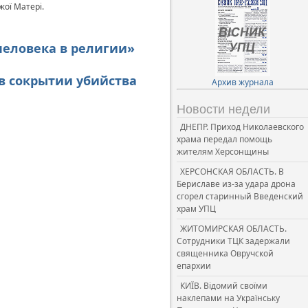
жої Матері.
человека в религии»
в сокрытии убийства
Архив журнала
Новости недели
ДНЕПР. Приход Николаевского
храма передал помощь
жителям Херсонщины
ХЕРСОНСКАЯ ОБЛАСТЬ. В
Бериславе из-за удара дрона
сгорел старинный Введенский
храм УПЦ
ЖИТОМИРСКАЯ ОБЛАСТЬ.
Сотрудники ТЦК задержали
священника Овручской
епархии
КИЇВ. Відомий своїми
наклепами на Українську