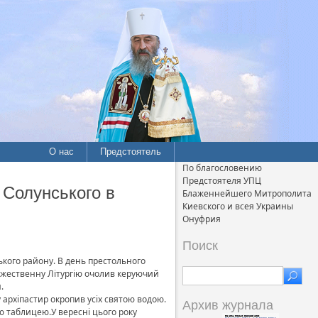
О нас
Предстоятель
По благословению
Предстоятеля УПЦ
 Солунського в
Блаженнейшего Митрополита
Киевского и всея Украины
Онуфрия
Поиск
кого району. В день престольного
Божественну Літургію очолив керуючий
.
у архіпастир окропив усіх святою водою.
Архив журнала
ю таблицею.У вересні цього року