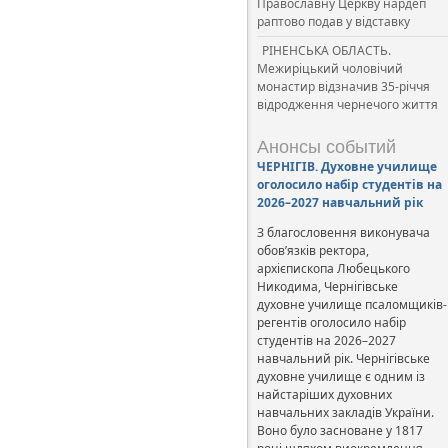
Православну Церкву нардеп
раптово подав у відставку
РІНЕНСЬКА ОБЛАСТЬ.
Межиріцький чоловічий
монастир відзначив 35-річчя
відродження чернечого життя
Анонсы событий
ЧЕРНІГІВ. Духовне училище
оголосило набір студентів на
2026–2027 навчальний рік
З благословення виконувача
обов’язків ректора,
архієпископа Любецького
Никодима, Чернігівське
духовне училище псаломщиків-
регентів оголосило набір
студентів на 2026–2027
навчальний рік. Чернігівське
духовне училище є одним із
найстаріших духовних
навчальних закладів України.
Воно було засноване у 1817