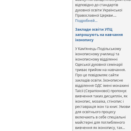
відповідно до стандартів
духовної освіти Української
Православної Церкви….
Подробней…
Заклади освіти УПЦ
запрошують на навчання
іконопису
У Кам’янець-Подільському
іконописному училищі та
іконописному відділенні
Одеської духовної семінарії
триває прийом на навчання.
Про це повідомляє сайти
закладів освіти. Іконописне
відділення ОДС імені монахині
Таїсії (Серапіонової) пропонує
вивчення таких дисциплін, як
іконопис, мозаїка, стінопис і
реставрація ікон та книг. Умови
для освітнього процесу
включають в себе спеціальні
майстерні для поглибленого
вивчення як іконопису, так…