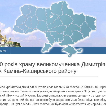
авие
ие
10 років храму великомученика Димитрія
 Камінь-Каширського району
литы
ливо урочистим днем для жителів села Мельники-Мостище Камінь-Каширсь
православної громади святкували десятиріччя свого храму. З цієї нагоди 
й і Волинський Ніфонт. Владиці співслужили дев‘ять священиків і диякон
урочистий хресний хід, під час якого було звершено молебень. Після молебн
я Хрещення Русі в Мельниках-Мостищах було освячено хрест з меморіально