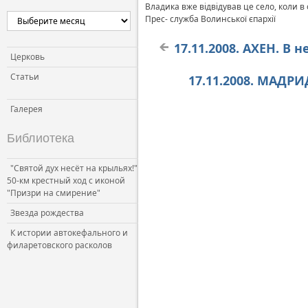
Владика вже відвідував це село, коли 
Церковь и власть
Прес- служба Волинської єпархії
Церковь и общество
17.11.2008. АХЕН. 
Церковь и СМИ
Церковь
Статьи
17.11.2008. МАДР
Галерея
Библиотека
"Святой дух несёт на крыльях!"
50-км крестный ход с иконой
"Призри на смирение"
Звезда рождества
К истории автокефального и
филаретовского расколов