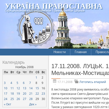
УКРАЇНА ПРАВОСЛАВНА
Официальный сайт Украинской Православной Церкви
Новости
Главная
Правосл
Летопись епархий
Богослов
Календарь
17.11.2008. ЛУЦЬК. 
Межконфессиональные
История
Ноябрь 2008
отношения
Мельниках-Мостищах
Пн
Вт
Ср
Чт
Пт
Сб
Вс
Митропо
1
2
Нарушения прав
Хроники
верующих
17.11.2008
Летопись епархий
3
4
5
6
7
8
9
10
11
12
13
14
15
16
Официальная хроника
8 листопада 2008 року виявилось особ
17
18
19
20
21
22
23
свята прихожани Свято-Димитріївської 
Расколы, ереси, секты
Волинською єпархією митрополит Луцьки
24
25
26
27
28
29
30
Після Літургії всі присутні вийшли на 
СОЦИАЛЬНОЕ
« Окт
Дек »
Також у рамках святкування 1020-літт
СЛУЖЕНИЕ