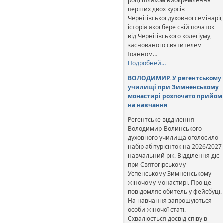
році шляхом виокремлення
перших двох курсів
Чернігівської духовної семінарії,
історія якої бере свій початок
від Чернігівського колегіуму,
заснованого святителем
Іоанном…
Подробней…
ВОЛОДИМИР. У регентському
училищі при Зимненському
монастирі розпочато прийом
на навчання
Регентське відділення
Володимир-Волинського
духовного училища оголосило
набір абітурієнток на 2026/2027
навчальний рік. Відділення діє
при Святогірському
Успенському Зимненському
жіночому монастирі. Про це
повідомляє обитель у фейсбуці.
На навчання запрошуються
особи жіночої статі.
Схвалюється досвід співу в