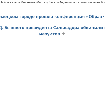
в обійсті жителя Мельників-Мостищ Василя Федчика замироточила ікона Бо
В немецком городе прошла конференция «Образ 
ИД. Бывшего президента Сальвадора обвинили 
иезуитов