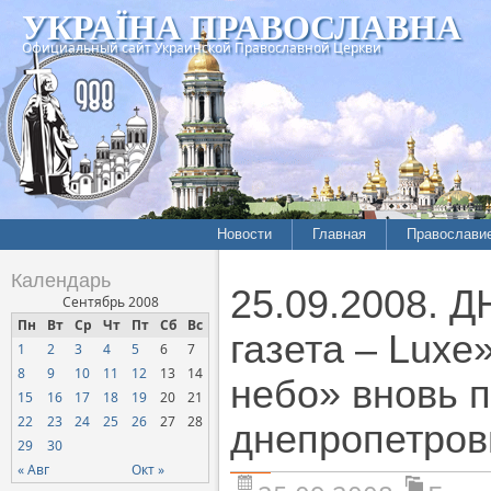
УКРАЇНА ПРАВОСЛАВНА
Официальный сайт Украинской Православной Церкви
Новости
Главная
Православи
Календарь
25.09.2008.
Сентябрь 2008
Пн
Вт
Ср
Чт
Пт
Сб
Вс
газета – Luxe
1
2
3
4
5
6
7
8
9
10
11
12
13
14
небо» вновь 
15
16
17
18
19
20
21
22
23
24
25
26
27
28
днепропетров
29
30
« Авг
Окт »