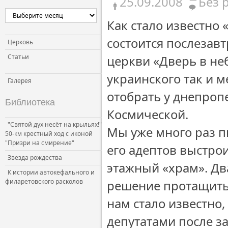
25.09.2008
Без 
Как стало известно 
состоится послезав
Церковь
Статьи
церкви «Дверь в не
украинского так и 
Галерея
отобрать у днепроп
Библиотека
Космической.
"Святой дух несёт на крыльях!"
Мы уже много раз п
50-км крестный ход с иконой
"Призри на смирение"
его адептов выстрои
Звезда рождества
этажный «храм». Дв
К истории автокефального и
филаретовского расколов
решение протащить 
нам стало известно,
депутатами после з