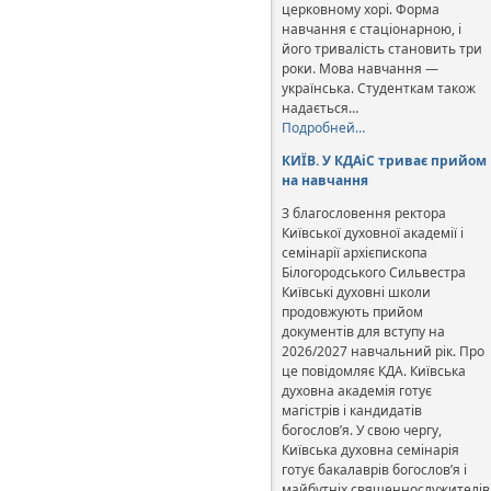
церковному хорі. Форма
навчання є стаціонарною, і
його тривалість становить три
роки. Мова навчання —
українська. Студенткам також
надається…
Подробней…
КИЇВ. У КДАіС триває прийом
на навчання
З благословення ректора
Київської духовної академії і
семінарії архієпископа
Білогородського Сильвестра
Київські духовні школи
продовжують прийом
документів для вступу на
2026/2027 навчальний рік. Про
це повідомляє КДА. Київська
духовна академія готує
магістрів і кандидатів
богослов’я. У свою чергу,
Київська духовна семінарія
готує бакалаврів богослов’я і
майбутніх священнослужителів