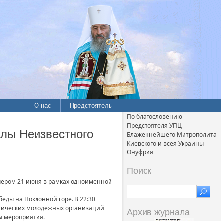
О нас
Предстоятель
По благословению
Предстоятеля УПЦ
илы Неизвестного
Блаженнейшего Митрополита
Киевского и всея Украины
Онуфрия
Поиск
ечером 21 июня в рамках одноименной
еды на Поклонной горе. В 22:30
иотических молодежных организаций
Архив журнала
ы мероприятия.