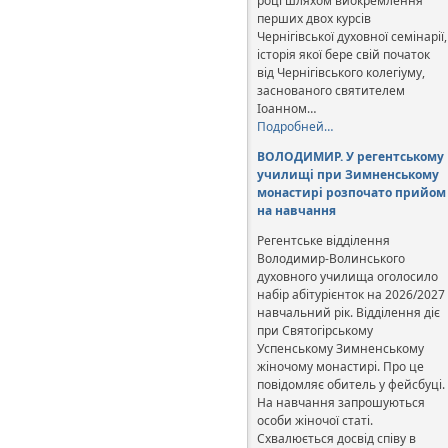
році шляхом виокремлення
перших двох курсів
Чернігівської духовної семінарії,
історія якої бере свій початок
від Чернігівського колегіуму,
заснованого святителем
Іоанном…
Подробней…
ВОЛОДИМИР. У регентському
училищі при Зимненському
монастирі розпочато прийом
на навчання
Регентське відділення
Володимир-Волинського
духовного училища оголосило
набір абітурієнток на 2026/2027
навчальний рік. Відділення діє
при Святогірському
Успенському Зимненському
жіночому монастирі. Про це
повідомляє обитель у фейсбуці.
На навчання запрошуються
особи жіночої статі.
Схвалюється досвід співу в