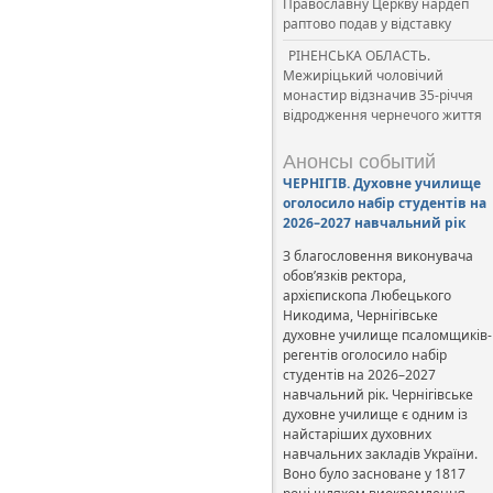
Православну Церкву нардеп
раптово подав у відставку
РІНЕНСЬКА ОБЛАСТЬ.
Межиріцький чоловічий
монастир відзначив 35-річчя
відродження чернечого життя
Анонсы событий
ЧЕРНІГІВ. Духовне училище
оголосило набір студентів на
2026–2027 навчальний рік
З благословення виконувача
обов’язків ректора,
архієпископа Любецького
Никодима, Чернігівське
духовне училище псаломщиків-
регентів оголосило набір
студентів на 2026–2027
навчальний рік. Чернігівське
духовне училище є одним із
найстаріших духовних
навчальних закладів України.
Воно було засноване у 1817