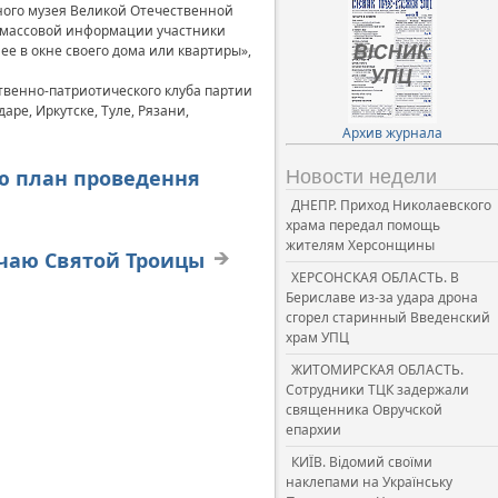
ного музея Великой Отечественной
а массовой информации участники
ее в окне своего дома или квартиры»,
твенно-патриотического клуба партии
ре, Иркутске, Туле, Рязани,
Архив журнала
ою план проведення
Новости недели
ДНЕПР. Приход Николаевского
храма передал помощь
жителям Херсонщины
учаю Святой Троицы
ХЕРСОНСКАЯ ОБЛАСТЬ. В
Бериславе из-за удара дрона
сгорел старинный Введенский
храм УПЦ
ЖИТОМИРСКАЯ ОБЛАСТЬ.
Сотрудники ТЦК задержали
священника Овручской
епархии
КИЇВ. Відомий своїми
наклепами на Українську