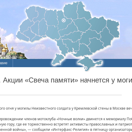
авие
 Акции «Свеча памяти» начнется у мог
ого огня у могилы Неизвестного солдата у Кремлевской стены в Москве в
провождении членов мотоклуба «Ночные волки» двинется к мемориалу Поб
ную гору, где ее торжественно встретят активисты православных и патр
венной войны», — сообщили «Интерфакс-Религия» в пятницу организатор