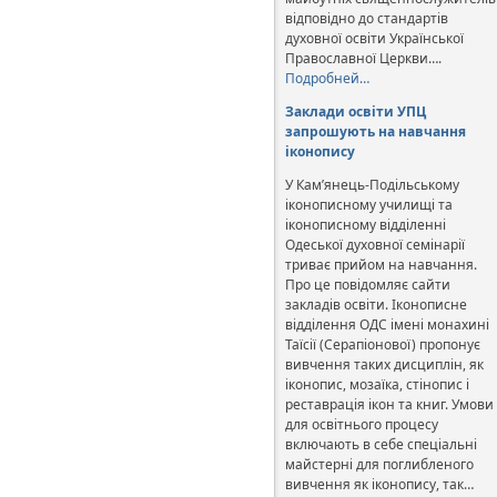
відповідно до стандартів
духовної освіти Української
Православної Церкви….
Подробней…
Заклади освіти УПЦ
запрошують на навчання
іконопису
У Кам’янець-Подільському
іконописному училищі та
іконописному відділенні
Одеської духовної семінарії
триває прийом на навчання.
Про це повідомляє сайти
закладів освіти. Іконописне
відділення ОДС імені монахині
Таїсії (Серапіонової) пропонує
вивчення таких дисциплін, як
іконопис, мозаїка, стінопис і
реставрація ікон та книг. Умови
для освітнього процесу
включають в себе спеціальні
майстерні для поглибленого
вивчення як іконопису, так…