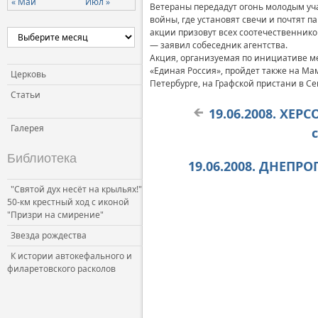
« Май
Июл »
Ветераны передадут огонь молодым уча
войны, где установят свечи и почтят 
акции призовут всех соотечественников
— заявил собеседник агентства.
Акция, организуемая по инициативе м
«Единая Россия», пройдет также на Мам
Церковь
Петербурге, на Графской пристани в Се
Статьи
19.06.2008. ХЕР
Галерея
Библиотека
19.06.2008. ДНЕПР
"Святой дух несёт на крыльях!"
50-км крестный ход с иконой
"Призри на смирение"
Звезда рождества
К истории автокефального и
филаретовского расколов