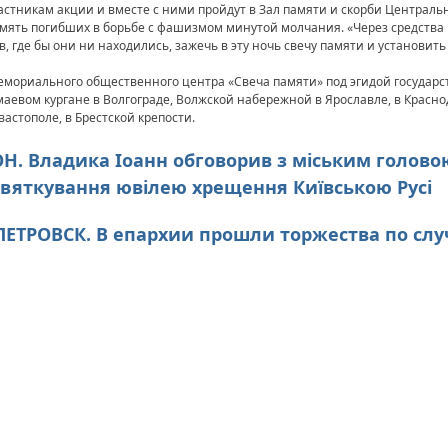
стникам акции и вместе с ними пройдут в Зал памяти и скорби Централь
память погибших в борьбе с фашизмом минутой молчания. «Через средств
, где бы они ни находились, зажечь в эту ночь свечу памяти и установить 
емориального общественного центра «Свеча памяти» под эгидой государс
аевом кургане в Волгограде, Волжской набережной в Ярославле, в Краснода
вастополе, в Брестской крепости.
СОН. Владика Іоанн обговорив з міським голов
святкування ювілею хрещення Київською Русі
ОПЕТРОВСК. В епархии прошли торжества по сл