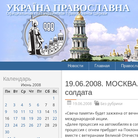
УКРАЇНА ПРАВОСЛАВНА
Официальный сайт Украинской Православной Церкви
Новости
Главная
Правосл
Календарь
19.06.2008. МОСКВА.
Июнь 2008
солдата
Пн
Вт
Ср
Чт
Пт
Сб
Вс
1
19.06.2008
Без рубрики
2
3
4
5
6
7
8
9
10
11
12
13
14
15
«Свеча памяти» будет зажжена от вечн
16
17
18
19
20
21
22
международной акции.
«Далее процессия на автомобилях в со
23
24
25
26
27
28
29
процессия с огнем прибудет на Поклон
30
вместе с ветеранами Великой Отечест