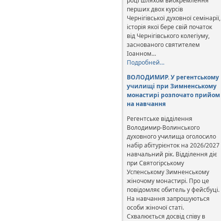
році шляхом виокремлення
перших двох курсів
Чернігівської духовної семінарії,
історія якої бере свій початок
від Чернігівського колегіуму,
заснованого святителем
Іоанном…
Подробней…
ВОЛОДИМИР. У регентському
училищі при Зимненському
монастирі розпочато прийом
на навчання
Регентське відділення
Володимир-Волинського
духовного училища оголосило
набір абітурієнток на 2026/2027
навчальний рік. Відділення діє
при Святогірському
Успенському Зимненському
жіночому монастирі. Про це
повідомляє обитель у фейсбуці.
На навчання запрошуються
особи жіночої статі.
Схвалюється досвід співу в