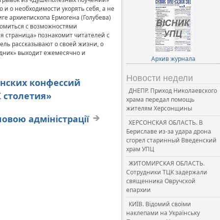
и о необходимости укорять себя, а не
ге архиепископа Ермогена (Голубева)
комиться с возможностями
я страница» познакомит читателей с
ель рассказывают о своей жизни, о
одник» выходит ежемесячно и
Архив журнала
Новости недели
анских конфессий
ДНЕПР. Приход Николаевского
 столетия»
храма передал помощь
жителям Херсонщины
ловою адміністрації
ХЕРСОНСКАЯ ОБЛАСТЬ. В
Бериславе из-за удара дрона
сгорел старинный Введенский
храм УПЦ
ЖИТОМИРСКАЯ ОБЛАСТЬ.
Сотрудники ТЦК задержали
священника Овручской
епархии
КИЇВ. Відомий своїми
наклепами на Українську