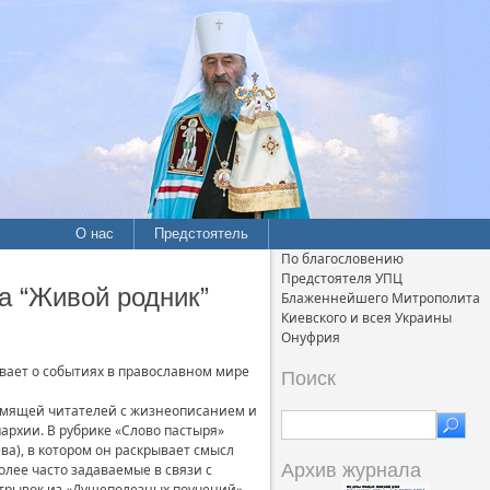
О нас
Предстоятель
По благословению
Предстоятеля УПЦ
а “Живой родник”
Блаженнейшего Митрополита
Киевского и всея Украины
Онуфрия
вает о событиях в православном мире
Поиск
комящей читателей с жизнеописанием и
архии. В рубрике «Слово пастыря»
а), в котором он раскрывает смысл
Архив журнала
олее часто задаваемые в связи с
отрывок из «Душеполезных поучений»