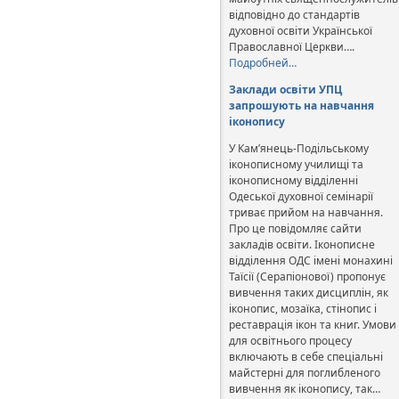
відповідно до стандартів
духовної освіти Української
Православної Церкви….
Подробней…
Заклади освіти УПЦ
запрошують на навчання
іконопису
У Кам’янець-Подільському
іконописному училищі та
іконописному відділенні
Одеської духовної семінарії
триває прийом на навчання.
Про це повідомляє сайти
закладів освіти. Іконописне
відділення ОДС імені монахині
Таїсії (Серапіонової) пропонує
вивчення таких дисциплін, як
іконопис, мозаїка, стінопис і
реставрація ікон та книг. Умови
для освітнього процесу
включають в себе спеціальні
майстерні для поглибленого
вивчення як іконопису, так…