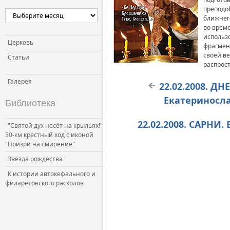
преподоб
ближнего
во врем
использ
Церковь
фрагмен
своей ве
Статьи
распрост
Галерея
22.02.2008. Д
Екатериносла
Библиотека
22.02.2008. САРНИ.
"Святой дух несёт на крыльях!"
50-км крестный ход с иконой
"Призри на смирение"
Звезда рождества
К истории автокефального и
филаретовского расколов