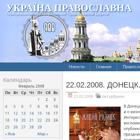
УКРАЇНА ПРАВОСЛАВНА
Официальный сайт Украинской Православной Церкви
Новости
Главная
Правосл
Календарь
22.02.2008. ДОНЕЦК
Февраль 2008
Пн
Вт
Ср
Чт
Пт
Сб
Вс
22.02.2008
Без рубрики
1
2
3
В Донец
4
5
6
7
8
9
10
и о жизн
11
12
13
14
15
16
17
Интерес
18
19
20
21
22
23
24
воспоми
25
26
27
28
29
опублик
« Янв
Мар »
праздник
подгото