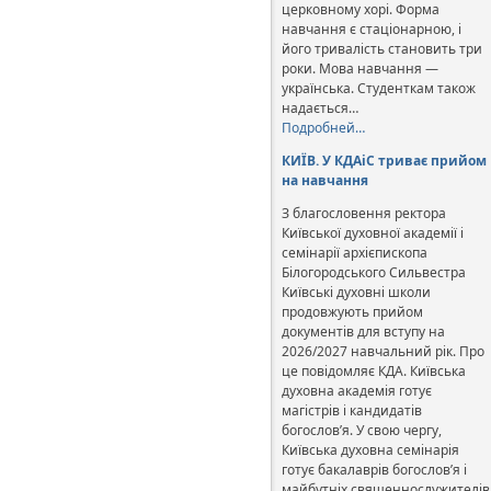
церковному хорі. Форма
навчання є стаціонарною, і
його тривалість становить три
роки. Мова навчання —
українська. Студенткам також
надається…
Подробней…
КИЇВ. У КДАіС триває прийом
на навчання
З благословення ректора
Київської духовної академії і
семінарії архієпископа
Білогородського Сильвестра
Київські духовні школи
продовжують прийом
документів для вступу на
2026/2027 навчальний рік. Про
це повідомляє КДА. Київська
духовна академія готує
магістрів і кандидатів
богослов’я. У свою чергу,
Київська духовна семінарія
готує бакалаврів богослов’я і
майбутніх священнослужителів