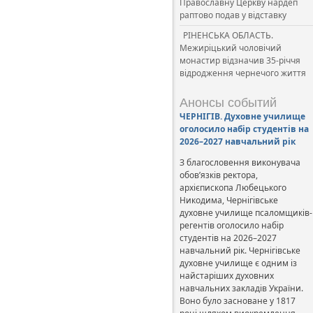
Православну Церкву нардеп
раптово подав у відставку
РІНЕНСЬКА ОБЛАСТЬ.
Межиріцький чоловічий
монастир відзначив 35-річчя
відродження чернечого життя
Анонсы событий
ЧЕРНІГІВ. Духовне училище
оголосило набір студентів на
2026–2027 навчальний рік
З благословення виконувача
обов’язків ректора,
архієпископа Любецького
Никодима, Чернігівське
духовне училище псаломщиків-
регентів оголосило набір
студентів на 2026–2027
навчальний рік. Чернігівське
духовне училище є одним із
найстаріших духовних
навчальних закладів України.
Воно було засноване у 1817