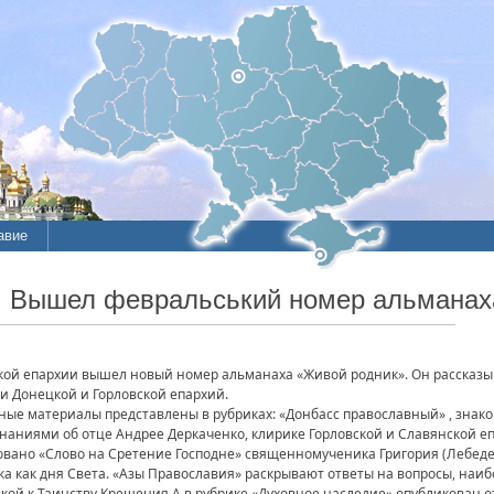
авие
. Вышел февральський номер альманах
кой епархии вышел новый номер альманаха «Живой родник». Он рассказы
и Донецкой и Горловской епархий.
ные материалы представлены в рубриках: «Донбасс православный» , зна
наниями об отце Андрее Деркаченко, клирике Горловской и Славянской еп
овано «Слово на Сретение Господне» священномученика Григория (Лебедев
а как дня Света. «Азы Православия» раскрывают ответы на вопросы, наиб
вкой к Таинству Крещения.А в рубрике «Духовное наследие» опубликован 