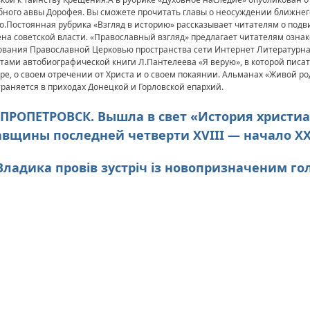
ного аввы Дорофея. Вы сможете прочитать главы о неосуждении ближнего 
.Постоянная рубрика «Взгляд в историю» рассказывает читателям о подви
ена советской власти. «Православный взгляд» предлагает читателям озна
ования Православной Церковью пространства сети Интернет Литературна
тами автобиографической книги Л.Пантелеева «Я верую», в которой писат
ре, о своем отречении от Христа и о своем покаянии. Альманах «Живой р
раняется в приходах Донецкой и Горловской епархий.
НЕПРОПЕТРОВСК. Вышла в свет «История христи
вщины последней четверти XVIII — начало XX
 Владика провів зустріч із новопризначеним го