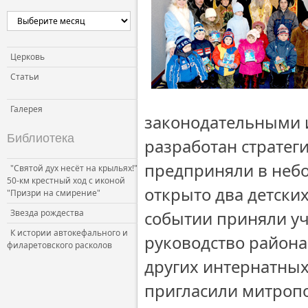
Церковь
Статьи
Галерея
законодательными 
Библиотека
разработан стратег
предприняли в неб
"Святой дух несёт на крыльях!"
50-км крестный ход с иконой
открыто два детски
"Призри на смирение"
Звезда рождества
событии приняли уч
К истории автокефального и
руководство района
филаретовского расколов
других интернатных
пригласили митропо