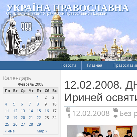
УКРАЇНА ПРАВОСЛАВНА
Официальный сайт Украинской Православной Церкви
Новости
Главная
Православи
Календарь
12.02.2008.
Февраль 2008
Пн
Вт
Ср
Чт
Пт
Сб
Вс
Ириней освят
1
2
3
4
5
6
7
8
9
10
12.02.2008
Без 
11
12
13
14
15
16
17
18
19
20
21
22
23
24
25
26
27
28
29
« Янв
Мар »