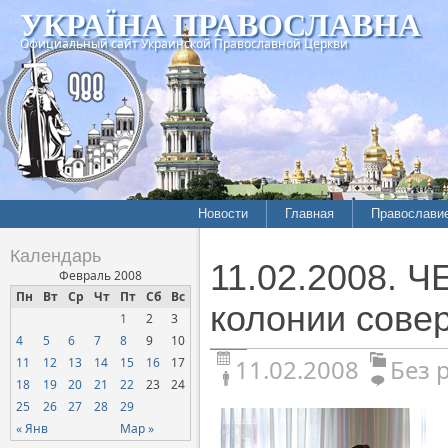
УКРАЇНА ПРАВОСЛАВНА
Официальный сайт Украинской Православной Церкви
Новости
Главная
Православи
Календарь
11.02.2008. 
Февраль 2008
Пн
Вт
Ср
Чт
Пт
Сб
Вс
колонии сове
1
2
3
4
5
6
7
8
9
10
11.02.2008
Без 
11
12
13
14
15
16
17
18
19
20
21
22
23
24
25
26
27
28
29
« Янв
Мар »