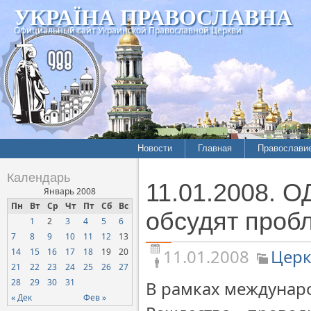
УКРАЇНА ПРАВОСЛАВНА
Официальный сайт Украинской Православной Церкви
Новости
Главная
Православи
Летопись епархий
Богословие
Календарь
11.01.2008. 
Межконфессиональные
История
Январь 2008
отношения
Пн
Вт
Ср
Чт
Пт
Сб
Вс
Митрополит
обсудят проб
1
2
3
4
5
6
Нарушения прав
Хроники
верующих
7
8
9
10
11
12
13
11.01.2008
Церк
14
15
16
17
18
19
20
Официальная хроника
21
22
23
24
25
26
27
Расколы, ереси, секты
28
29
30
31
В рамках междунар
СОЦИАЛЬНОЕ
« Дек
Фев »
СЛУЖЕНИЕ