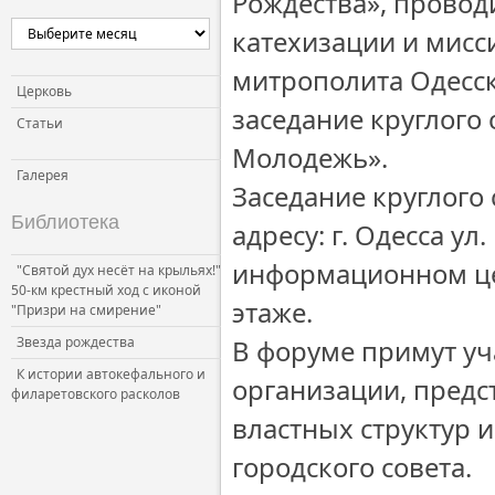
Рождества», провод
Церковь и власть
катехизации и мисс
Церковь и общество
митрополита Одесск
Церковь и СМИ
Церковь
заседание круглого
Статьи
Молодежь».
Галерея
Заседание круглого с
Библиотека
адресу: г. Одесса у
информационном цен
"Святой дух несёт на крыльях!"
50-км крестный ход с иконой
этаже.
"Призри на смирение"
Звезда рождества
В форуме примут уч
К истории автокефального и
организации, предс
филаретовского расколов
властных структур 
городского совета.