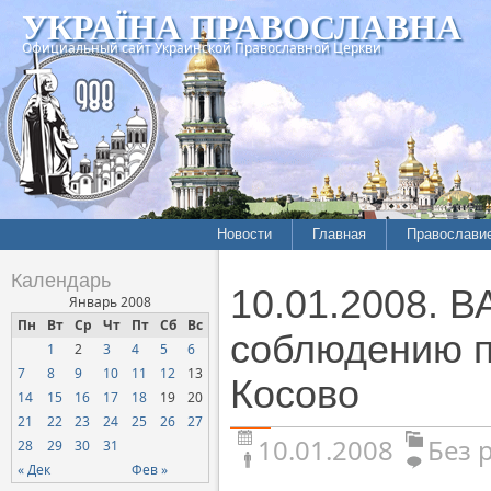
УКРАЇНА ПРАВОСЛАВНА
Официальный сайт Украинской Православной Церкви
Новости
Главная
Православи
Календарь
10.01.2008. 
Январь 2008
Пн
Вт
Ср
Чт
Пт
Сб
Вс
соблюдению п
1
2
3
4
5
6
7
8
9
10
11
12
13
Косово
14
15
16
17
18
19
20
21
22
23
24
25
26
27
10.01.2008
Без 
28
29
30
31
« Дек
Фев »