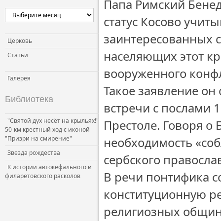
Папа Римский Бенед
статус Косово учит
заинтересованных с
Церковь
населяющих этот кра
Статьи
вооруженного конфл
Галерея
Такое заявление он 
Библиотека
встречи с послами 
"Святой дух несёт на крыльях!"
Престоле. Говоря о 
50-км крестный ход с иконой
"Призри на смирение"
необходимость «соб
Звезда рождества
сербского правосла
К истории автокефального и
В речи понтифика с
филаретовского расколов
конституционную ре
религиозных общин 