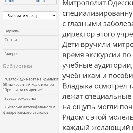
Митрополит Одесски
« Ноя
Янв »
специализированную
с глазными заболев
Церковь
директор этого учр
Статьи
Дети вручили митро
время экскурсии по
Галерея
учебные аудитории,
Библиотека
учебникам и пособия
"Святой дух несёт на крыльях!"
Владыка осмотрел т
50-км крестный ход с иконой
"Призри на смирение"
лежат специальные 
Звезда рождества
на ощупь могли поч
К истории автокефального и
филаретовского расколов
Рядом с этой молель
каждый желающий м