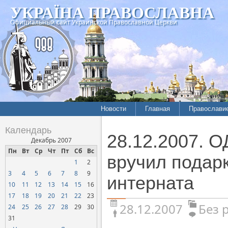
УКРАЇНА ПРАВОСЛАВНА
Официальный сайт Украинской Православной Церкви
Новости
Главная
Православи
Календарь
28.12.2007. 
Декабрь 2007
Пн
Вт
Ср
Чт
Пт
Сб
Вс
вручил подар
1
2
3
4
5
6
7
8
9
интерната
10
11
12
13
14
15
16
17
18
19
20
21
22
23
28.12.2007
Без 
24
25
26
27
28
29
30
31