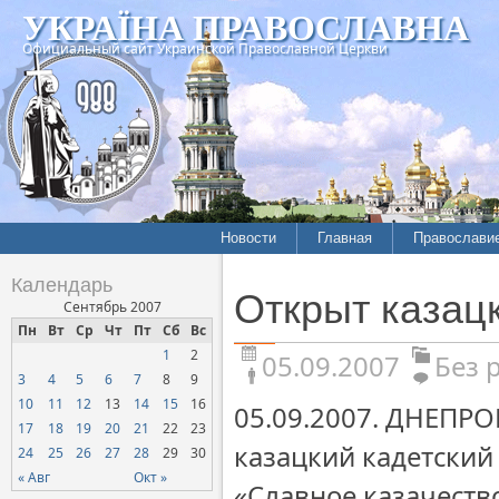
УКРАЇНА ПРАВОСЛАВНА
Официальный сайт Украинской Православной Церкви
Новости
Главная
Православи
Календарь
Открыт казац
Сентябрь 2007
Пн
Вт
Ср
Чт
Пт
Сб
Вс
1
2
05.09.2007
Без 
3
4
5
6
7
8
9
10
11
12
13
14
15
16
05.09.2007. ДНЕПР
17
18
19
20
21
22
23
казацкий кадетский
24
25
26
27
28
29
30
« Авг
Окт »
«Славное казачеств