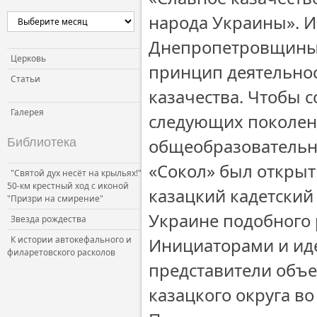
народа Украины». И
Днепропетровщины 
Церковь
принцип деятельнос
Статьи
казачества. Чтобы 
Галерея
следующих поколени
общеобразовательн
Библиотека
«Сокол» был открыт
"Святой дух несёт на крыльях!"
50-км крестный ход с иконой
казацкий кадетский 
"Призри на смирение"
Украине подобного 
Звезда рождества
К истории автокефального и
Инициаторами и ид
филаретовского расколов
представители объе
казацкого округа во