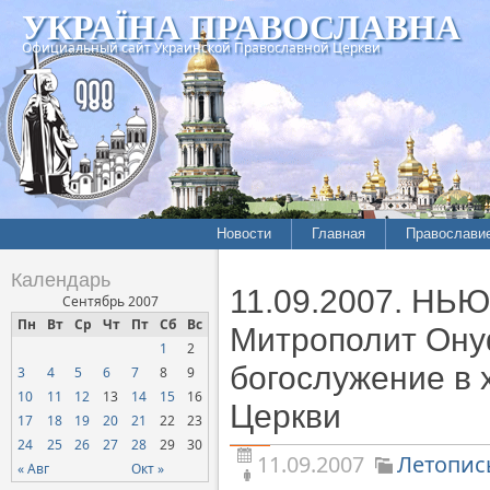
УКРАЇНА ПРАВОСЛАВНА
Официальный сайт Украинской Православной Церкви
Новости
Главная
Православи
Летопись епархий
Богословие
Календарь
11.09.2007. Н
Межконфессиональные
История
Сентябрь 2007
отношения
Пн
Вт
Ср
Чт
Пт
Сб
Вс
Митрополит
Митрополит Ону
1
2
Нарушения прав
Хроники
верующих
богослужение в 
3
4
5
6
7
8
9
10
11
12
13
14
15
16
Официальная хроника
Церкви
17
18
19
20
21
22
23
Расколы, ереси, секты
24
25
26
27
28
29
30
11.09.2007
Летопис
СОЦИАЛЬНОЕ
« Авг
Окт »
СЛУЖЕНИЕ