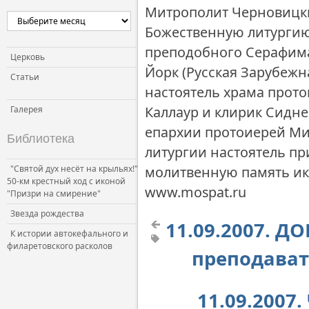
Митрополит Черновицк
Церковь и власть
Божественную литургию,
Церковь и общество
преподобного Серафима
Церковь и СМИ
Церковь
Йорк (Русская Зарубежн
Статьи
настоятель храма прот
Каллаур и клирик Сидн
Галерея
епархии протоиерей Ми
Библиотека
литургии настоятель пр
"Святой дух несёт на крыльях!"
молитвенную память ик
50-км крестный ход с иконой
www.mospat.ru
"Призри на смирение"
Звезда рождества
11.09.2007. Д
К истории автокефального и
филаретовского расколов
преподават
11.09.2007.