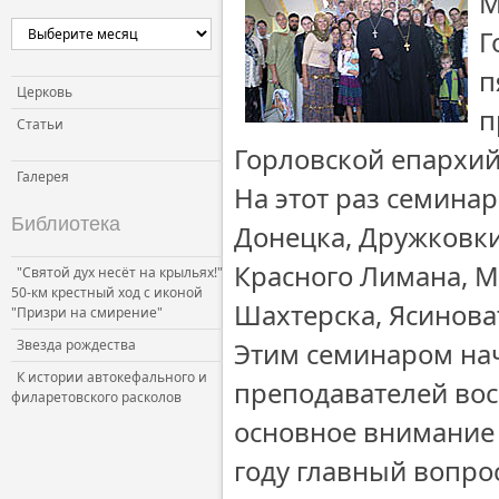
М
Г
п
Церковь
п
Статьи
Горловской епархий
Галерея
На этот раз семинар
Библиотека
Донецка, Дружковки
Красного Лимана, М
"Святой дух несёт на крыльях!"
50-км крестный ход с иконой
Шахтерска, Ясинова
"Призри на смирение"
Звезда рождества
Этим семинаром нач
К истории автокефального и
преподавателей вос
филаретовского расколов
основное внимание 
году главный вопро