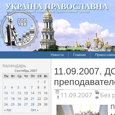
УКРАЇНА ПРАВОСЛАВНА
Официальный сайт Украинской Православной Церкви
Новости
Главная
Православи
Календарь
11.09.2007. 
Сентябрь 2007
Пн
Вт
Ср
Чт
Пт
Сб
Вс
преподавател
1
2
3
4
5
6
7
8
9
11.09.2007
Без 
10
11
12
13
14
15
16
17
18
19
20
21
22
23
24
25
26
27
28
29
30
П
« Авг
Окт »