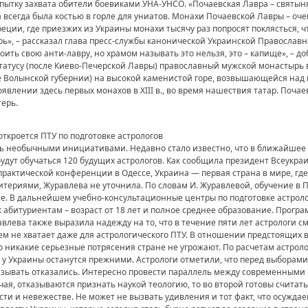
пытку захвата обители боевиками УНА-УНСО. «Почаевская Лавра – святын
 всегда была костью в горле для униатов. Монахи Почаевской Лавры – оче
 Греции, где приезжих из Украины монахи тысячу раз попросят поклясться, 
ырь», – рассказал глава пресс-службы канонической Украинской Правосла
ить свою анти-лавру, но храмом называть это нельзя, это – капище», – д
статусу (после Киево-Печерской Лавры) православный мужской монастырь 
е Волынской губернии) на высокой каменистой горе, возвышающейся над 
явлении здесь первых монахов в ХIII в., во время нашествия татар. Почаев
ерь.
ткроется ПТУ по подготовке астрологов
ять необычными инициативами. Недавно стало известно, что в ближайшее
удут обучаться 120 будущих астрологов. Как сообщила президент Всеукр
актической конференции в Одессе, Украина — первая страна в мире, где
итериями, Журавлева не уточнила. По словам И. Журавлевой, обучение в 
. В дальнейшем учебно-консультационные центры по подготовке астроло
к абитуриентам – возраст от 18 лет и полное среднее образование. Прогр
авлева также выразила надежду на то, что в течение пяти лет астрологи см
м не хватает даже для астрологического ПТУ. В отношении предстоящих 
о никакие серьезные потрясения стране не угрожают. По расчетам астроло
 у Украины останутся прежними. Астрологи отметили, что перед выборами
зывать отказались. Интересно провести параллель между современными Р
ая, отказываются признать наукой теологию, то во второй готовы счита
ти и невежестве. Не может не вызвать удивления и тот факт, что осужд