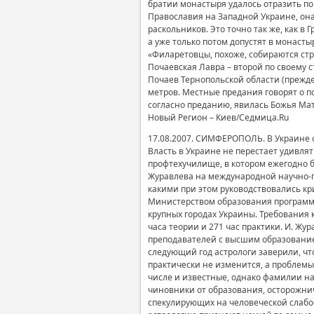
братии монастыря удалось отразить по
Православия на Западной Украине, она
раскольников. Это точно так же, как в
а уже только потом допустят в монаст
«Филаретовцы, похоже, собираются стро
Почаевская Лавра – второй по своему 
Почаев Тернопольской области (прежд
метров. Местные предания говорят о по
согласно преданию, явилась Божья Мат
Новый Регион – Киев/Седмица.Ru
17.08.2007. СИМФЕРОПОЛЬ. В Украине о
Власть в Украине не перестает удивл
профтехучилище, в котором ежегодно б
Журавлева на международной научно-пр
какими при этом руководствовались кр
Министерством образования программе
крупных городах Украины. Требования 
часа теории и 271 час практики. И. Жур
преподавателей с высшим образование
следующий год астрологи заверили, чт
практически не изменится, а проблемы
числе и известные, однако фамилии на
чиновники от образования, осторожнич
спекулирующих на человеческой слабос