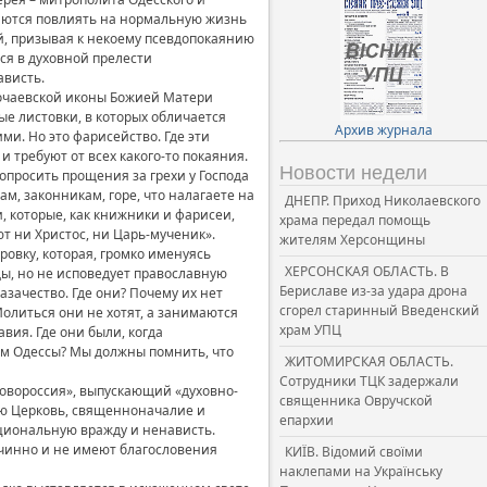
таются повлиять на нормальную жизнь
й, призывая к некоему псевдопокаянию
ся в духовной прелести
ависть.
Почаевской иконы Божией Матери
е листовки, в которых обличается
Архив журнала
и. Но это фарисейство. Где эти
 требуют от всех какого-то покаяния.
Новости недели
опросить прощения за грехи у Господа
ам, законникам, горе, что налагаете на
ДНЕПР. Приход Николаевского
, которые, как книжники и фарисеи,
храма передал помощь
т ни Христос, ни Царь-мученик».
жителям Херсонщины
овку, которая, громко именуясь
ХЕРСОНСКАЯ ОБЛАСТЬ. В
ды, но не исповедует православную
Бериславе из-за удара дрона
азачество. Где они? Почему их нет
сгорел старинный Введенский
олиться они не хотят, а занимаются
храм УПЦ
вия. Где они были, когда
ям Одессы? Мы должны помнить, что
ЖИТОМИРСКАЯ ОБЛАСТЬ.
Сотрудники ТЦК задержали
Новороссия», выпускающий «духовно-
священника Овручской
ую Церковь, священноначалие и
епархии
циональную вражду и ненависть.
очинно и не имеют благословения
КИЇВ. Відомий своїми
наклепами на Українську