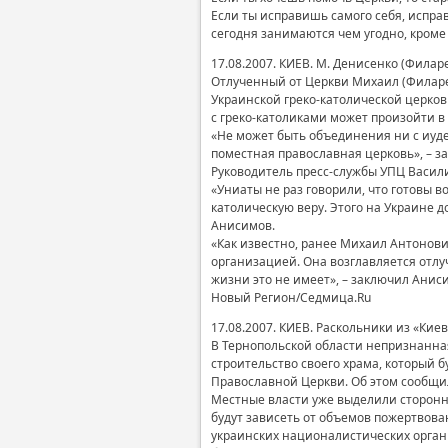
Если ты исправишь самого себя, исправ
сегодня занимаются чем угодно, кроме с
17.08.2007. КИЕВ. М. Денисенко (Филар
Отлученный от Церкви Михаил (Филаре
Украинской греко-католической церков
с греко-католиками может произойти в
«Не может быть объединения ни с иуде
поместная православная церковь», – з
Руководитель пресс-службы УПЦ Васил
«Униаты не раз говорили, что готовы 
католическую веру. Этого на Украине д
Анисимов.
«Как известно, ранее Михаил Антонови
организацией. Она возглавляется отл
жизни это не имеет», – заключил Анис
Новый Регион/Седмица.Ru
17.08.2007. КИЕВ. Раскольники из «Ки
В Тернопольской области непризнанна
строительство своего храма, который 
Православной Церкви. Об этом сообщил
Местные власти уже выделили сторонн
будут зависеть от объемов пожертвова
украинских националистических орган