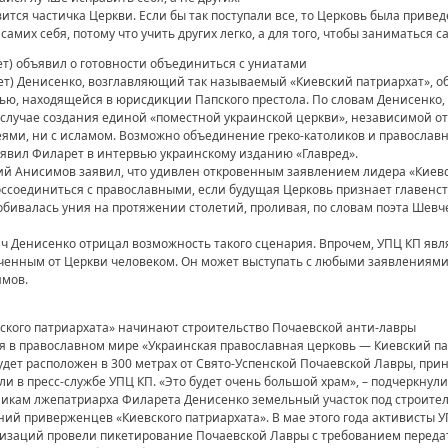
ится частичка Церкви. Если бы так поступали все, то Церковь была приве
амих себя, потому что учить других легко, а для того, чтобы заниматься с
ет) объявил о готовности объединиться с униатами
т) Денисенко, возглавляющий так называемый «Киевский патриархат», об
ью, находящейся в юрисдикции Папского престола. По словам Денисенко,
 случае создания единой «поместной украинской церкви», независимой от
ями, ни с исламом. Возможно объединение греко-католиков и православн
аявил Филарет в интервью украинскому изданию «Главред».
ий Анисимов заявил, что удивлен откровенным заявлением лидера «Киевс
воссоединиться с православными, если будущая Церковь признает главенст
обивалась уния на протяжении столетий, проливая, по словам поэта Шевче
ч Денисенко отрицал возможность такого сценария. Впрочем, УПЦ КП явл
ученным от Церкви человеком. Он может выступать с любыми заявлениями
имов.
евского патриархата» начинают строительство Почаевской анти-лавры
я в православном мире «Украинская православная церковь — Киевский па
будет расположен в 300 метрах от Свято-Успенской Почаевской Лавры, п
и в пресс-службе УПЦ КП. «Это будет очень большой храм», – подчеркнули
икам лжепатриарха Филарета Денисенко земельный участок под строител
ний приверженцев «Киевского патриархата». В мае этого года активисты 
изаций провели пикетирование Почаевской Лавры с требованием передат