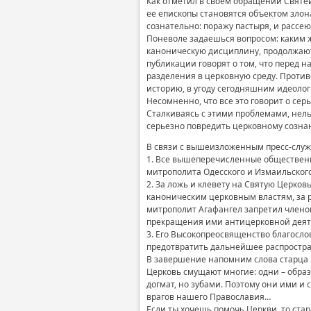
Как отметил в своем обращении Святе
ее епископы становятся объектом злон
сознательно: поражу пастыря, и рассеют
Поневоле задаешься вопросом: каким ж
каноническую дисциплину, продолжаю
публикации говорят о том, что перед 
разделения в церковную среду. Против
историю, в угоду сегодняшним идеоло
Несомненно, что все это говорит о се
Сталкиваясь с этими проблемами, нель
серьезно повредить церковному созн
В связи с вышеизложенным пресс-служ
1. Все вышеперечисленные обществен
митрополита Одесского и Измаильског
2. За ложь и клевету на Святую Церк
каноническим церковным властям, за 
митрополит Агафангел запретил членов
прекращения ими антицерковной деят
3. Его Высокопреосвященство благосл
предотвратить дальнейшее распростр
В завершение напомним слова старца П
Церковь смущают многие: одни – образо
догмат, но зубами. Поэтому они ими и
врагов нашего Православия…
Если ты хочешь помочь Церкви, то стар