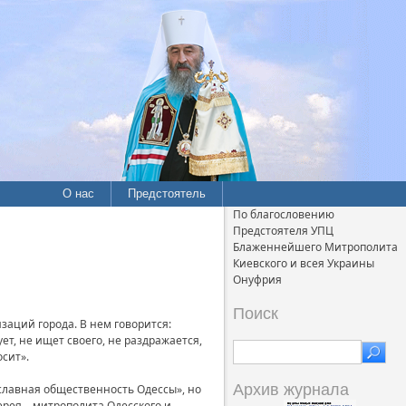
О нас
Предстоятель
По благословению
Предстоятеля УПЦ
Блаженнейшего Митрополита
Киевского и всея Украины
Онуфрия
Поиск
аций города. В нем говорится:
ет, не ищет своего, не раздражается,
осит».
Архив журнала
славная общественность Одессы», но
рея – митрополита Одесского и