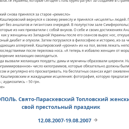
власти Украины, которые сегодня столь бурно ратуют за создание в стран
ий снова принялся за старое «ремесло»
й Кашпировский вернулся к своему ремеслу и принялся «исцелять» людей
дит без аншлагов и гигантских очередей. В полупустом зале Симферопол
оторые из них прихватили с собой внуков. О себе и своих достижениях А
м, как у женщины из Западной Украины после его сеансов вырос нос, отку
арный диабет и опухоли. Затем погрузился в философию и историю, из-за 
адающих аллергией. Кашпировский «уронил» их на пол, велев лежать неп
оследствиями после перелома носа. «А теперь я избавлю женщин от морщ
творение желающих омолодиться.
гда вызвали желающих похудеть: дамы и мужчины образовали шеренги. 
граммированное» число килограммов, которые обязательно должны были и
сом и регулярно его просматривать. На бесплатных сеансах идет оживленн
 Кашпировским и жаждущими исцеления: фотография, которую предлагаетс
.; аудиозапись – 50 грн.
не»
РОПОЛЬ. Свято-Параскевский Топловский женс
свой престольный праздник
12.08.2007-19.08.2007