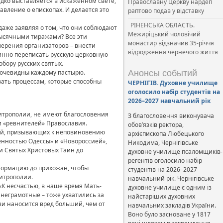
дко выставляется в искаженном свете,
Православну Церкву нардеп
вление о епископах. И делается это
раптово подав у відставку
РІНЕНСЬКА ОБЛАСТЬ.
аже заявляя о том, что они соблюдают
Межиріцький чоловічий
ысячными тиражами? Все эти
монастир відзначив 35-річчя
мерения организаторов – внести
відродження чернечого життя
чинно переписать русскую церковную
бору русских святых.
о очевидны каждому пастырю.
Анонсы событий
вать процессам, которые способны
ЧЕРНІГІВ. Духовне училище
оголосило набір студентів на
2026–2027 навчальний рік
итрополии, не имеют благословения
З благословення виконувача
и «ревнителей» Православия.
обов’язків ректора,
аний, призывающих к неповиновению
архієпископа Любецького
енностью Одессы» и «Новороссией»,
Никодима, Чернігівське
и Святых Христовых Таин до
духовне училище псаломщиків-
регентів оголосило набір
формацию до прихожан, чтобы
студентів на 2026–2027
итрополии.
навчальний рік. Чернігівське
«К несчастью, в наше время Мать-
духовне училище є одним із
 неграмотные – тоже ухватились за
найстаріших духовних
ви наносится вред больший, чем от
навчальних закладів України.
Воно було засноване у 1817