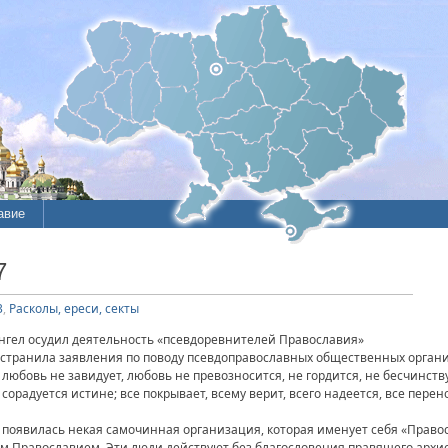
авие
ие
7
литы
3
,
Расколы, ереси, секты
ангел осудил деятельность «псевдоревнителей Православия»
странила заявления по поводу псевдоправославных общественных организ
 любовь не завидует, любовь не превозносится, не гордится, не бесчинству
 сорадуется истине; все покрывает, всему верит, всего надеется, все перен
 появилась некая самочинная организация, которая именует себя «Право
м Православием. Эти люди действуют без благословения правящего архие