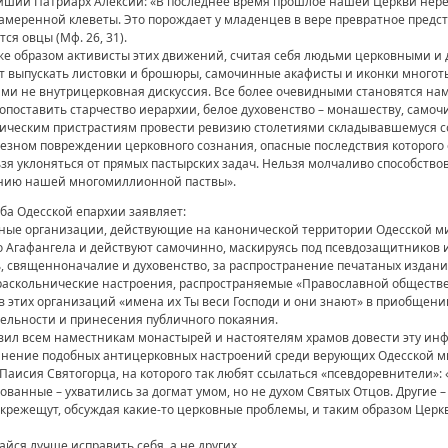
йший Патриарх Алексий: «В последнее время прошлое нашей Церкви нере
амеренной клеветы. Это порождает у младенцев в вере превратное предста
ся овцы (Мф. 26, 31).
е образом активисты этих движений, считая себя людьми церковными и д
т выпускать листовки и брошюры, самочинные акафисты и иконки многот
нами не внутрицерковная дискуссия. Все более очевидными становятся на
опоставить старчество иерархии, белое духовенство – монашеству, само
гическим пристрастиям провести ревизию столетиями складывавшемуся со
рьезном повреждении церковного сознания, опасные последствия которог
зя уклоняться от прямых пастырских задач. Нельзя молчаливо способство
анию нашей многомиллионной паствы».
ба Одесской епархии заявляет:
ные организации, действующие на канонической территории Одесской м
о Агафангела и действуют самочинно, маскируясь под псевдозащитников 
овь, священноначалие и духовенство, за распространение печатаных изд
раскольнические настроения, распространяемые «Православной обществ
 этих организаций «имена их Ты веси Господи и они знают» в приобщени
ельности и принесения публичного покаяния.
овил всем наместникам монастырей и настоятелям храмов довести эту ин
анение подобных антицерковных настроений среди верующих Одесской м
аисия Святогорца, на которого так любят ссылаться «псевдоревнители»: 
ванные – ухватились за догмат умом, но не духом Святых Отцов. Другие –
 скрежещут, обсуждая какие-то церковные проблемы, и таким образом Церк
айся лучше исправить себя, а не других.