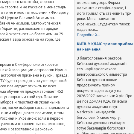
я мирового масштаба, форпост
церковному хорі. Форма
нь строгие и не пускают в монастырь
навчання є стаціонарною, і
что те не имеют отношения к Филарету,
його тривалість становить три
вной Церкви Василий Анисимов.
роки. Мова навчання —
обавил Анисимов. Свято-Успенская
українська. Студенткам також
в Украине, расположен в городке
надається…
всей окрестностью более чем на 75
Подробней…
ская Лавра основана на горе, где,
КИЇВ. У КДАіС триває прийом
на навчання
З благословення ректора
Київської духовної академії і
 время в Симферополе откроется
семінарії архієпископа
аинской ассоциации астрологов Ирина
Білогородського Сильвестра
 астрология признана наукой. Правда,
Київські духовні школи
ПТУ будет проходить по утвержденной
продовжують прийом
гов планируют открыть во всех
документів для вступу на
амма обучения предусматривает 452
2026/2027 навчальний рік. Про
огут открыть и свой вуз. Пока же
це повідомляє КДА. Київська
выборов и перспектив Украины на
духовна академія готує
гов, после выборов состав парламента
магістрів і кандидатів
 к ним обращаются политики, в том
богослов’я. У свою чергу,
оссией и Украиной: если в первой
Київська духовна семінарія
ть учеными откровенных шарлатанов,
готує бакалаврів богослов’я і
аемую Православной Церковью
майбутніх священнослужителів