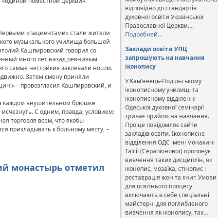
е «единой поместной церкви».
відповідно до стандартів
духовної освіти Української
Православної Церкви….
. Первыми «пациентами» стали жители
Подробней…
ьского музыкального училища большей
Заклади освіти УПЦ
натолий Кашпировский говорил со
запрошують на навчання
шенный много лет назад ревнивым
іконопису
чего самые нестойкие заклевали носом.
одвижно. Затем смену приняли
У Кам’янець-Подільському
ин!» – провозгласил Кашпировский, и
іконописному училищі та
іконописному відділенні
На каждом внушительном брюшке
Одеської духовної семінарії
счезнуть. С одним, правда, условием:
триває прийом на навчання.
ая торговля всем, что якобы
Про це повідомляє сайти
я прикладывать к больному месту, –
закладів освіти. Іконописне
відділення ОДС імені монахині
Таїсії (Серапіонової) пропонує
вивчення таких дисциплін, як
кий монастырь отметил
іконопис, мозаїка, стінопис і
реставрація ікон та книг. Умови
для освітнього процесу
включають в себе спеціальні
майстерні для поглибленого
вивчення як іконопису, так…