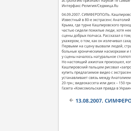
астрологию признают наукой те самые 
Интерфакс-Религия/Седмица.Ru
04.09.2007. СИМФЕРОПОЛЬ. Кашпировск
Известный в 80-е экстрасенс Анатоли
Крыма, где турне Кашпировского прохо
частью сидели пожилые люди, хотя нек
сцены добрых полчаса. Рассказал о то
ухажером, о том, как он излечивал сах
Первыми на сцену вызвали людей, стр
больные хроническими насморками и п
у сцены началось натуральное столпо
Но настоящий ажиотаж произошел, ко
Кашпировский пальцем рисовал «запро
купить предлагаемое видео с экстрасен
устанавливает связь между Анатолием
20 грн.; видеокассета или диск – 150 грн
Газета «Комсомольская правда в Украи
13.08.2007. СИМФЕ