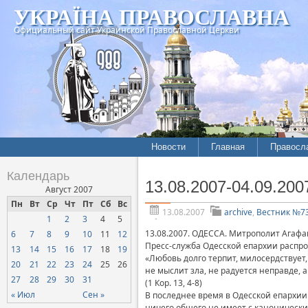
УКРАЇНА ПРАВОСЛАВНА
Официальный сайт Украинской Православной Церкви
Новости
Главная
Правосл
Летопись епархий
Богослов
Календарь
13.08.2007-04.09.200
Межконфессиональные
История
Август 2007
отношения
Пн
Вт
Ср
Чт
Пт
Сб
Вс
Митропо
13.08.2007
archive
,
Вестник №7
1
2
3
4
5
Нарушения прав
Хроники
верующих
13.08.2007. ОДЕССА. Митрополит Агаф
6
7
8
9
10
11
12
Пресс-служба Одесской епархии распро
13
14
15
16
17
18
19
Официальная хроника
«Любовь долго терпит, милосердствует,
20
21
22
23
24
25
26
не мыслит зла, не радуется неправде, а
Расколы, ереси, секты
27
28
29
30
31
(1 Кор. 13, 4-8)
СОЦИАЛЬНОЕ
« Июл
Сен »
В последнее время в Одесской епархии
СЛУЖЕНИЕ
ничего общего не имеет с канонически