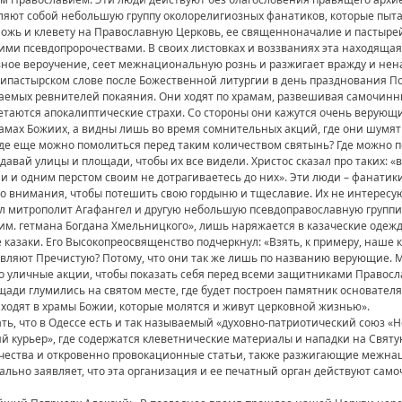
вляют собой небольшую группу околорелигиозных фанатиков, которые пы
ложь и клевету на Православную Церковь, ее священноначалие и пастыре
ми псевдопророчествами. В своих листовках и воззваниях эта находящая
ное вероучение, сеет межнациональную рознь и разжигает вражду и нен
хипастырском слове после Божественной литургии в день празднования 
ваемых ревнителей покаяния. Они ходят по храмам, развешивая самочинны
таются апокалиптические страхи. Со стороны они кажутся очень верующим
амах Божиих, а видны лишь во время сомнительных акций, где они шумят и
Где еще можно помолиться перед таким количеством святынь? Где можно п
одавай улицы и площади, чтобы их все видели. Христос сказал про таких: «в
 и одним перстом своим не дотрагиваетесь до них». Эти люди – фанатики
го внимания, чтобы потешить свою гордыню и тщеславие. Их не интересую
ал митрополит Агафангел и другую небольшую псевдоправославную группир
им. гетмана Богдана Хмельницкого», лишь наряжается в казаческие одеж
е казаки. Его Высокопреосвященство подчеркнул: «Взять, к примеру, наше к
авляют Пречистую? Потому, что они так же лишь по названию верующие. М
о уличные акции, чтобы показать себя перед всеми защитниками Правосла
ади глумились на святом месте, где будет построен памятник основател
 ходят в храмы Божии, которые молятся и живут церковной жизнью».
ть, что в Одессе есть и так называемый «духовно-патриотический союз «
й курьер», где содержатся клеветнические материалы и нападки на Свят
очества и откровенно провокационные статьи, также разжигающие межна
льно заявляет, что эта организация и ее печатный орган действуют сам