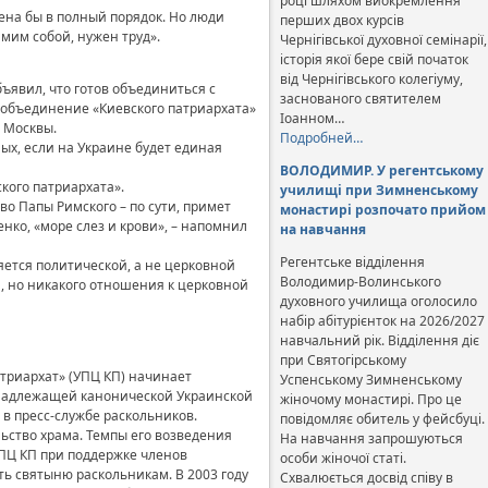
році шляхом виокремлення
дена бы в полный порядок. Но люди
перших двох курсів
амим собой, нужен труд».
Чернігівської духовної семінарії,
історія якої бере свій початок
від Чернігівського колегіуму,
ъявил, что готов объединиться с
заснованого святителем
 объединение «Киевского патриархата»
Іоанном…
 Москвы.
Подробней…
ых, если на Украине будет единая
ВОЛОДИМИР. У регентському
кого патриархата».
училищі при Зимненському
во Папы Римского – по сути, примет
монастирі розпочато прийом
нко, «море слез и крови», – напомнил
на навчання
Регентське відділення
яется политической, а не церковной
Володимир-Волинського
, но никакого отношения к церковной
духовного училища оголосило
набір абітурієнток на 2026/2027
навчальний рік. Відділення діє
при Святогірському
триархат» (УПЦ КП) начинает
Успенському Зимненському
ринадлежащей канонической Украинской
жіночому монастирі. Про це
 в пресс-службе раскольников.
повідомляє обитель у фейсбуці.
ьство храма. Темпы его возведения
На навчання запрошуються
УПЦ КП при поддержке членов
особи жіночої статі.
ь святыню раскольникам. В 2003 году
Схвалюється досвід співу в