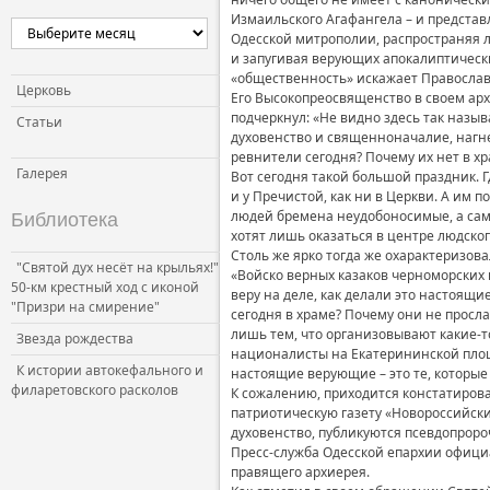
Измаильского Агафангела – и предста
Церковь и власть
Одесской митрополии, распространяя 
Церковь и общество
и запугивая верующих апокалиптически
«общественность» искажает Православ
Церковь и СМИ
Церковь
Его Высокопреосвященство в своем ар
подчеркнул: «Не видно здесь так назы
Статьи
духовенство и священноначалие, нагне
ревнители сегодня? Почему их нет в хр
Галерея
Вот сегодня такой большой праздник. 
и у Пречистой, как ни в Церкви. А им п
людей бремена неудобоносимые, а сами
Библиотека
хотят лишь оказаться в центре людско
Столь же ярко тогда же охарактеризов
"Святой дух несёт на крыльях!"
«Войско верных казаков черноморских 
50-км крестный ход с иконой
веру на деле, как делали это настоящи
"Призри на смирение"
сегодня в храме? Почему они не просл
лишь тем, что организовывают какие-т
Звезда рождества
националисты на Екатерининской площ
К истории автокефального и
настоящие верующие – это те, которые
филаретовского расколов
К сожалению, приходится констатирова
патриотическую газету «Новороссийски
духовенство, публикуются псевдопрор
Пресс-служба Одесской епархии официа
правящего архиерея.