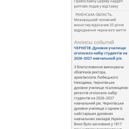
Православну Церкву нардеп
раптово подав у відставку
РІНЕНСЬКА ОБЛАСТЬ.
Межиріцький чоловічий
монастир відзначив 35-річчя
відродження чернечого життя
Анонсы событий
ЧЕРНІГІВ. Духовне училище
оголосило набір студентів на
2026–2027 навчальний рік
З благословення виконувача
обов’язків ректора,
архієпископа Любецького
Никодима, Чернігівське
духовне училище псаломщиків-
регентів оголосило набір
студентів на 2026–2027
навчальний рік. Чернігівське
духовне училище є одним із
найстаріших духовних
навчальних закладів України.
Воно було засноване у 1817