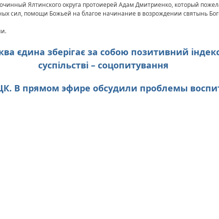
очинный Ялтинского округа протоиерей Адам Дмитриенко, который пожел
сных сил, помощи Божьей на благое начинание в возрождении святынь Бог
и.
ерква єдина зберігає за собою позитивний індек
суспільстві – соцопитування
НЕЦК. В прямом эфире обсудили проблемы восп