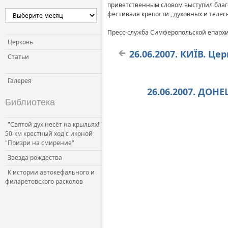
приветственным словом выступил благ
фестиваля крепости , духовных и теле
Пресс-служба Симферопольской епархи
Церковь
26.06.2007. КИЇВ. Ц
Статьи
Галерея
26.06.2007. ДО
Библиотека
"Святой дух несёт на крыльях!"
50-км крестный ход с иконой
"Призри на смирение"
Звезда рождества
К истории автокефального и
филаретовского расколов