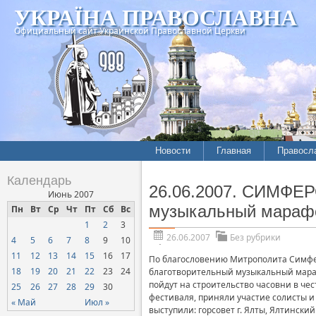
УКРАЇНА ПРАВОСЛАВНА
Официальный сайт Украинской Православной Церкви
Новости
Главная
Правосл
Календарь
26.06.2007. СИМФЕР
Июнь 2007
музыкальный марафо
Пн
Вт
Ср
Чт
Пт
Сб
Вс
1
2
3
26.06.2007
Без рубрики
4
5
6
7
8
9
10
11
12
13
14
15
16
17
По благословению Митрополита Симфер
18
19
20
21
22
23
24
благотворительный музыкальный марафо
пойдут на строительство часовни в чес
25
26
27
28
29
30
фестиваля, приняли участие солисты и
« Май
Июл »
выступили: горсовет г. Ялты, Ялтинск