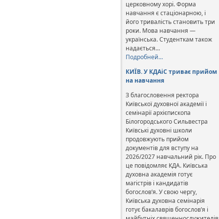
церковному хорі. Форма
навчання є стаціонарною, і
його тривалість становить три
роки. Мова навчання —
українська. Студенткам також
надається…
Подробней…
КИЇВ. У КДАіС триває прийом
на навчання
З благословення ректора
Київської духовної академії і
семінарії архієпископа
Білогородського Сильвестра
Київські духовні школи
продовжують прийом
документів для вступу на
2026/2027 навчальний рік. Про
це повідомляє КДА. Київська
духовна академія готує
магістрів і кандидатів
богослов’я. У свою чергу,
Київська духовна семінарія
готує бакалаврів богослов’я і
майбутніх священнослужителів