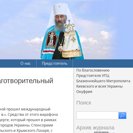
О нас
Предстоятель
По благословению
Предстоятеля УПЦ
готворительный
Блаженнейшего Митрополита
Киевского и всея Украины
Онуфрия
Поиск
ежной прошел международный
в.». Средства от этого марафона
церте, который прошел в рамках
 городов Украины. Спонсорами
Архив журнала
ьского и Крымского Лазаря, с