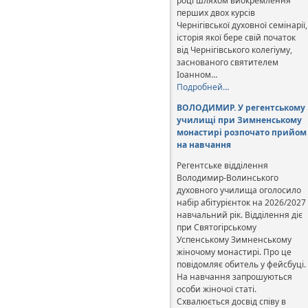
році шляхом виокремлення
перших двох курсів
Чернігівської духовної семінарії,
історія якої бере свій початок
від Чернігівського колегіуму,
заснованого святителем
Іоанном…
Подробней…
ВОЛОДИМИР. У регентському
училищі при Зимненському
монастирі розпочато прийом
на навчання
Регентське відділення
Володимир-Волинського
духовного училища оголосило
набір абітурієнток на 2026/2027
навчальний рік. Відділення діє
при Святогірському
Успенському Зимненському
жіночому монастирі. Про це
повідомляє обитель у фейсбуці.
На навчання запрошуються
особи жіночої статі.
Схвалюється досвід співу в