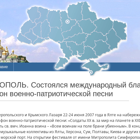
авие
ОПОЛЬ. Состоялся международный бла
н военно-патриотической песни
опольского и Крымского Лазаря 22-24 июня 2007 года в Ялте на набер
н военно-патриотической песни: «Солдаты XX в. за мир на планете в XXI 
ть св. вмч. Иоанна воина – «Всем воинам на поле брани убиенным». В кон
 музыкальные коллективы из Ялты, Херсона, Сум, Полтавы, Киева и других
ий морской порт. На открытии фестиваля от имени Митрополита Симферопол