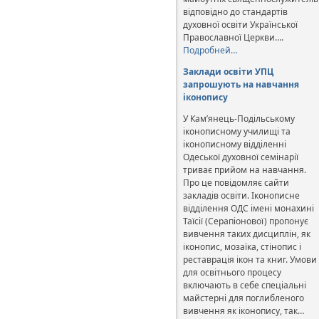
відповідно до стандартів
духовної освіти Української
Православної Церкви….
Подробней…
Заклади освіти УПЦ
запрошують на навчання
іконопису
У Кам’янець-Подільському
іконописному училищі та
іконописному відділенні
Одеської духовної семінарії
триває прийом на навчання.
Про це повідомляє сайти
закладів освіти. Іконописне
відділення ОДС імені монахині
Таїсії (Серапіонової) пропонує
вивчення таких дисциплін, як
іконопис, мозаїка, стінопис і
реставрація ікон та книг. Умови
для освітнього процесу
включають в себе спеціальні
майстерні для поглибленого
вивчення як іконопису, так…