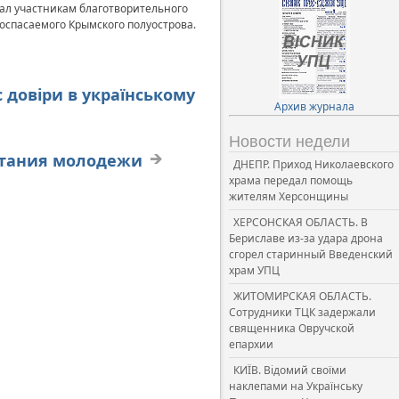
ал участникам благотворительного
оспасаемого Крымского полуострова.
с довіри в українському
Архив журнала
Новости недели
итания молодежи
ДНЕПР. Приход Николаевского
храма передал помощь
жителям Херсонщины
ХЕРСОНСКАЯ ОБЛАСТЬ. В
Бериславе из-за удара дрона
сгорел старинный Введенский
храм УПЦ
ЖИТОМИРСКАЯ ОБЛАСТЬ.
Сотрудники ТЦК задержали
священника Овручской
епархии
КИЇВ. Відомий своїми
наклепами на Українську