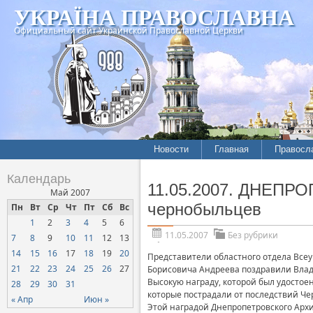
УКРАЇНА ПРАВОСЛАВНА
Официальный сайт Украинской Православной Церкви
Новости
Главная
Правосл
Календарь
11.05.2007. ДНЕПРО
Май 2007
чернобыльцев
Пн
Вт
Ср
Чт
Пт
Сб
Вс
1
2
3
4
5
6
11.05.2007
Без рубрики
7
8
9
10
11
12
13
14
15
16
17
18
19
20
Представители областного отдела Все
21
22
23
24
25
26
27
Борисовича Андреева поздравили Влад
Высокую награду, которой был удосто
28
29
30
31
которые пострадали от последствий Че
« Апр
Июн »
Этой наградой Днепропетровского Архи