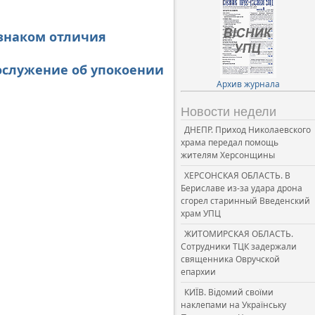
 знаком отличия
гослужение об упокоении
Архив журнала
Новости недели
ДНЕПР. Приход Николаевского
храма передал помощь
жителям Херсонщины
ХЕРСОНСКАЯ ОБЛАСТЬ. В
Бериславе из-за удара дрона
сгорел старинный Введенский
храм УПЦ
ЖИТОМИРСКАЯ ОБЛАСТЬ.
Сотрудники ТЦК задержали
священника Овручской
епархии
КИЇВ. Відомий своїми
наклепами на Українську