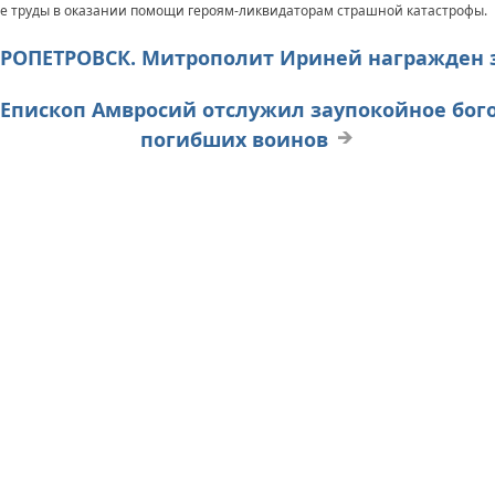
е труды в оказании помощи героям-ликвидаторам страшной катастрофы.
ЕПРОПЕТРОВСК. Митрополит Ириней награжден
В. Епископ Амвросий отслужил заупокойное бо
погибших воинов