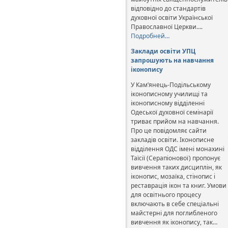
відповідно до стандартів
духовної освіти Української
Православної Церкви….
Подробней…
Заклади освіти УПЦ
запрошують на навчання
іконопису
У Кам’янець-Подільському
іконописному училищі та
іконописному відділенні
Одеської духовної семінарії
триває прийом на навчання.
Про це повідомляє сайти
закладів освіти. Іконописне
відділення ОДС імені монахині
Таїсії (Серапіонової) пропонує
вивчення таких дисциплін, як
іконопис, мозаїка, стінопис і
реставрація ікон та книг. Умови
для освітнього процесу
включають в себе спеціальні
майстерні для поглибленого
вивчення як іконопису, так…