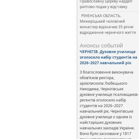
Православну Церкву нардеп
раптово подав у відставку
РІНЕНСЬКА ОБЛАСТЬ.
Межиріцький чоловічий
монастир відзначив 35-річчя
відродження чернечого життя
Анонсы событий
ЧЕРНІГІВ. Духовне училище
оголосило набір студентів на
2026–2027 навчальний рік
З благословення виконувача
обов’язків ректора,
архієпископа Любецького
Никодима, Чернігівське
духовне училище псаломщиків-
регентів оголосило набір
студентів на 2026–2027
навчальний рік. Чернігівське
духовне училище є одним із
найстаріших духовних
навчальних закладів України.
Воно було засноване у 1817