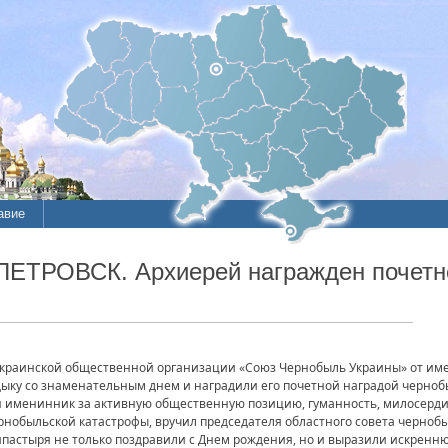
авие
ПЕТРОВСК. Архиерей награжден почетн
украинской общественной организации «Союз Чернобыль Украины» от им
ыку со знаменательным днем и наградили его почетной наградой чернобы
ен именинник за активную общественную позицию, гуманность, милосерди
рнобыльской катастрофы, вручил председателя областного совета черноб
пастыря не только поздравили с Днем рождения, но и выразили искренню