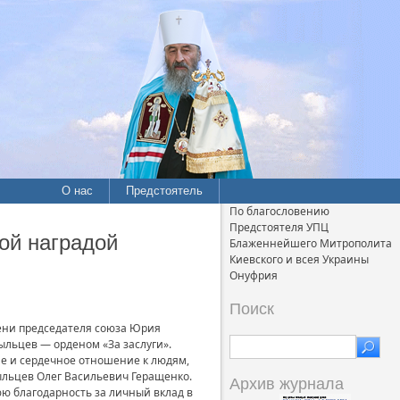
О нас
Предстоятель
По благословению
Предстоятеля УПЦ
ой наградой
Блаженнейшего Митрополита
Киевского и всея Украины
Онуфрия
Поиск
ени председателя союза Юрия
льцев — орденом «За заслуги».
е и сердечное отношение к людям,
ыльцев Олег Васильевич Геращенко.
Архив журнала
ю благодарность за личный вклад в