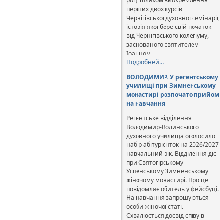
році шляхом виокремлення
перших двох курсів
Чернігівської духовної семінарії,
історія якої бере свій початок
від Чернігівського колегіуму,
заснованого святителем
Іоанном…
Подробней…
ВОЛОДИМИР. У регентському
училищі при Зимненському
монастирі розпочато прийом
на навчання
Регентське відділення
Володимир-Волинського
духовного училища оголосило
набір абітурієнток на 2026/2027
навчальний рік. Відділення діє
при Святогірському
Успенському Зимненському
жіночому монастирі. Про це
повідомляє обитель у фейсбуці.
На навчання запрошуються
особи жіночої статі.
Схвалюється досвід співу в