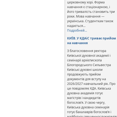
церковному хорі. Форма
навчання є стаціонарною, і
його тривалість становить три
роки. Мова навчання —
українська. Студенткам також
надається…
Подробней…
КИЇВ. У КДАіС триває прийом
на навчання
З благословення ректора
Київської духовної академії і
семінарії архієпископа
Білогородського Сильвестра
Київські духовні школи
продовжують прийом
документів для вступу на
2026/2027 навчальний рік. Про
це повідомляє КДА. Київська
духовна академія готує
магістрів і кандидатів
богослов’я. У свою чергу,
Київська духовна семінарія
готує бакалаврів богослов’я і
майбутніх священнослужителів