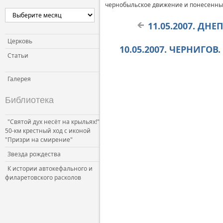
чернобыльское движение и понесенны
11.05.2007. ДН
Церковь
10.05.2007. ЧЕРНИГО
Статьи
Галерея
Библиотека
"Святой дух несёт на крыльях!"
50-км крестный ход с иконой
"Призри на смирение"
Звезда рождества
К истории автокефального и
филаретовского расколов