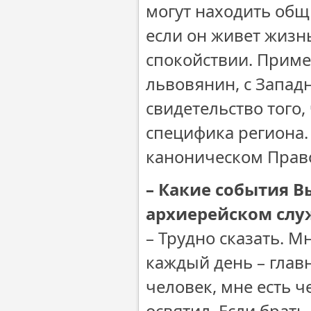
могут находить общи
если он живет жизнь
спокойствии. Приме
львовянин, с Западн
свидетельство того,
специфика региона. 
каноническом Право
– Какие события 
архиерейском слу
– Трудно сказать. М
каждый день – глав
человек, мне есть ч
освятил. Если брат