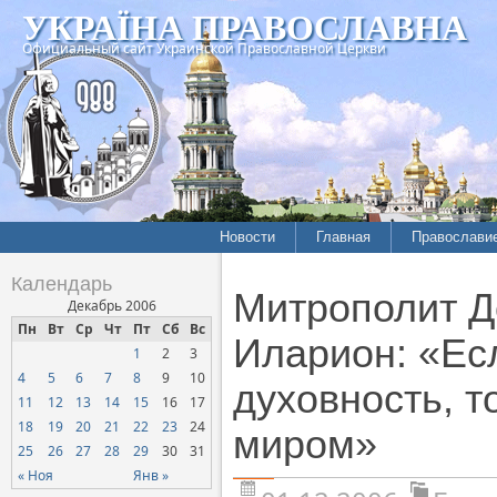
УКРАЇНА ПРАВОСЛАВНА
Официальный сайт Украинской Православной Церкви
Новости
Главная
Православи
Календарь
Митрополит Д
Декабрь 2006
Пн
Вт
Ср
Чт
Пт
Сб
Вс
Иларион: «Ес
1
2
3
4
5
6
7
8
9
10
духовность, т
11
12
13
14
15
16
17
18
19
20
21
22
23
24
миром»
25
26
27
28
29
30
31
« Ноя
Янв »