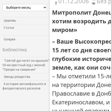
01.12.2006
Без 
Митрополит Донец
хотим возродить д
Церковь
Статьи
миром»
Галерея
– Ваше Высокопре
15 лет со дня сво
Библиотека
глубокие историч
"Святой дух несёт на крыльях!"
50-км крестный ход с иконой
земле, как они со
"Призри на смирение"
– Мы отметили 15-л
Звезда рождества
на территории Доне
К истории автокефального и
филаретовского расколов
Православие в Донб
Екатеринославом, и
нынешней епархии в