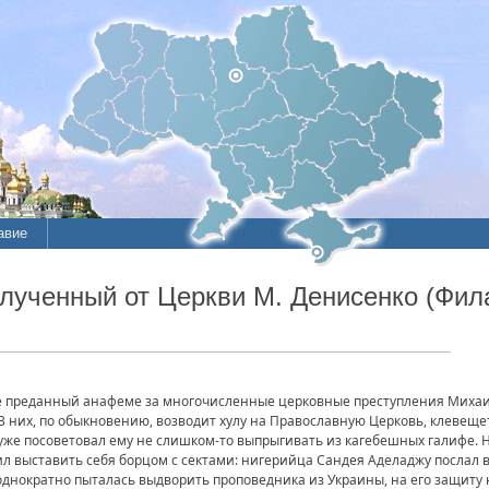
авие
тлученный от Церкви М. Денисенко (Фил
е преданный анафеме за многочисленные церковные преступления Михаи
 них, по обыкновению, возводит хулу на Православную Церковь, клевещет
уже посоветовал ему не слишком-то выпрыгивать из кагебешных галифе. Н
 выставить себя борцом с сектами: нигерийца Сандея Аделаджу послал в 
днократно пыталась выдворить проповедника из Украины, на его защиту