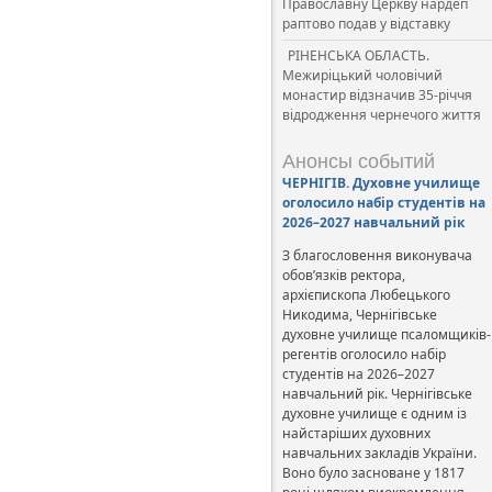
Православну Церкву нардеп
раптово подав у відставку
РІНЕНСЬКА ОБЛАСТЬ.
Межиріцький чоловічий
монастир відзначив 35-річчя
відродження чернечого життя
Анонсы событий
ЧЕРНІГІВ. Духовне училище
оголосило набір студентів на
2026–2027 навчальний рік
З благословення виконувача
обов’язків ректора,
архієпископа Любецького
Никодима, Чернігівське
духовне училище псаломщиків-
регентів оголосило набір
студентів на 2026–2027
навчальний рік. Чернігівське
духовне училище є одним із
найстаріших духовних
навчальних закладів України.
Воно було засноване у 1817