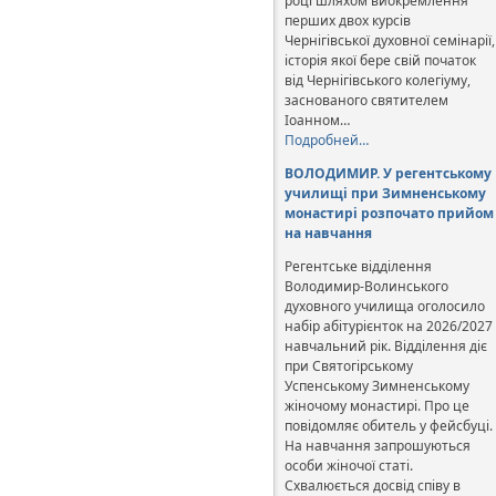
році шляхом виокремлення
перших двох курсів
Чернігівської духовної семінарії,
історія якої бере свій початок
від Чернігівського колегіуму,
заснованого святителем
Іоанном…
Подробней…
ВОЛОДИМИР. У регентському
училищі при Зимненському
монастирі розпочато прийом
на навчання
Регентське відділення
Володимир-Волинського
духовного училища оголосило
набір абітурієнток на 2026/2027
навчальний рік. Відділення діє
при Святогірському
Успенському Зимненському
жіночому монастирі. Про це
повідомляє обитель у фейсбуці.
На навчання запрошуються
особи жіночої статі.
Схвалюється досвід співу в