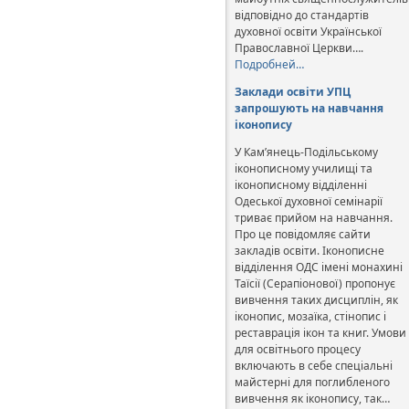
відповідно до стандартів
духовної освіти Української
Православної Церкви….
Подробней…
Заклади освіти УПЦ
запрошують на навчання
іконопису
У Кам’янець-Подільському
іконописному училищі та
іконописному відділенні
Одеської духовної семінарії
триває прийом на навчання.
Про це повідомляє сайти
закладів освіти. Іконописне
відділення ОДС імені монахині
Таїсії (Серапіонової) пропонує
вивчення таких дисциплін, як
іконопис, мозаїка, стінопис і
реставрація ікон та книг. Умови
для освітнього процесу
включають в себе спеціальні
майстерні для поглибленого
вивчення як іконопису, так…