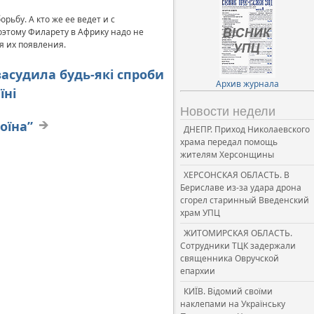
ьбу. А кто же ее ведет и с
оэтому Филарету в Африку надо не
ля их появления.
 засудила будь-які спроби
Архив журнала
їні
Новости недели
оїна”
ДНЕПР. Приход Николаевского
храма передал помощь
жителям Херсонщины
ХЕРСОНСКАЯ ОБЛАСТЬ. В
Бериславе из-за удара дрона
сгорел старинный Введенский
храм УПЦ
ЖИТОМИРСКАЯ ОБЛАСТЬ.
Сотрудники ТЦК задержали
священника Овручской
епархии
КИЇВ. Відомий своїми
наклепами на Українську