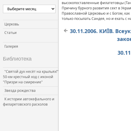
высокопоставленные филатетовцы (Танюк
Причину бурного развития сект в Украи
Православной Церковью и с Богом, как
только посылать Сандея, но и ехать с н
Церковь
30.11.2006. КИЇВ. Все
Статьи
зако
Галерея
30.1
Библиотека
"Святой дух несёт на крыльях!"
50-км крестный ход с иконой
"Призри на смирение"
Звезда рождества
К истории автокефального и
филаретовского расколов