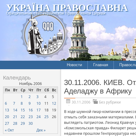
УКРАЇНА ПРАВОСЛАВНА
Официальный сайт Украинской Православной Церкви
Новости
Главная
Правосл
Календарь
30.11.2006. КИЕВ. О
Ноябрь 2006
Аделаджу в Африку
Пн
Вт
Ср
Чт
Пт
Сб
Вс
1
2
3
4
5
30.11.2006
Без рубрики
6
7
8
9
10
11
12
13
14
15
16
17
18
19
В ходе шумной пиар-компании в пресс
20
21
22
23
24
25
26
отмыть себя заказными материалами. В
выглядеть патриотом. Леонид Кравчук 
27
28
29
30
«Комсомольская правда» Филарет решил
« Окт
Дек »
недавнем прошлом Генпрокуратура нео