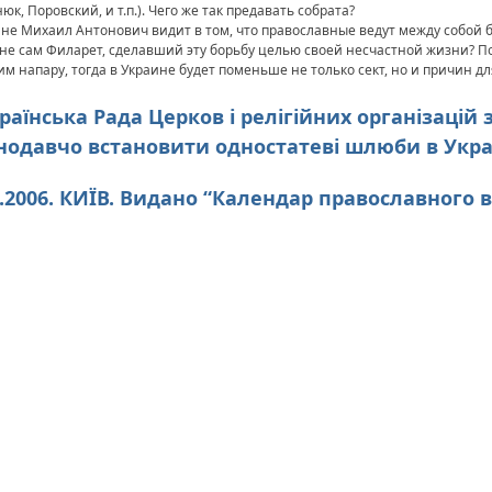
, Поровский, и т.п.). Чего же так предавать собрата?
не Михаил Антонович видит в том, что православные ведут между собой бор
 не сам Филарет, сделавший эту борьбу целью своей несчастной жизни? П
им напару, тогда в Украине будет поменьше не только сект, но и причин д
українська Рада Церков і релігійних організацій
нодавчо встановити одностатеві шлюби в Укра
1.2006. КИЇВ. Видано “Календар православного в