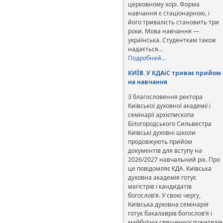
церковному хорі. Форма
навчання є стаціонарною, і
його тривалість становить три
роки. Мова навчання —
українська. Студенткам також
надається…
Подробней…
КИЇВ. У КДАіС триває прийом
на навчання
З благословення ректора
Київської духовної академії і
семінарії архієпископа
Білогородського Сильвестра
Київські духовні школи
продовжують прийом
документів для вступу на
2026/2027 навчальний рік. Про
це повідомляє КДА. Київська
духовна академія готує
магістрів і кандидатів
богослов’я. У свою чергу,
Київська духовна семінарія
готує бакалаврів богослов’я і
майбутніх священнослужителів