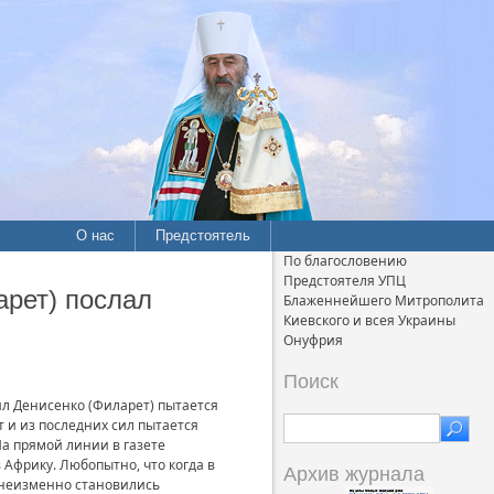
О нас
Предстоятель
По благословению
Предстоятеля УПЦ
арет) послал
Блаженнейшего Митрополита
Киевского и всея Украины
Онуфрия
Поиск
л Денисенко (Филарет) пытается
 и из последних сил пытается
а прямой линии в газете
Африку. Любопытно, что когда в
Архив журнала
 неизменно становились