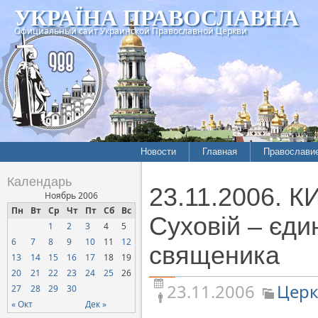
УКРАЇНА ПРАВОСЛАВНА
Официальный сайт Украинской Православной Церкви
Новости
Главная
Православи
Летопись епархий
Богословие
Календарь
23.11.2006. К
Межконфессиональные
История
Ноябрь 2006
отношения
Пн
Вт
Ср
Чт
Пт
Сб
Вс
Митрополит
Суховій – єдин
1
2
3
4
5
Нарушения прав
Хроники
верующих
6
7
8
9
10
11
12
священика
13
14
15
16
17
18
19
Официальная хроника
20
21
22
23
24
25
26
Расколы, ереси, секты
23.11.2006
Церк
27
28
29
30
СОЦИАЛЬНОЕ
« Окт
Дек »
СЛУЖЕНИЕ