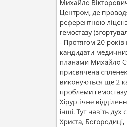
Михайло Вікторович
Центром, де проводя
референтною ліценз
гемостазу (згортувал
- Протягом 20 років
кандидати медичних
планами Михайло Су
присвячена спленект
виконуються ще 2 ка
проблеми гемостазу
Хірургічне відділен
інші. Тут навіть дух 
Христа, Богородиці,