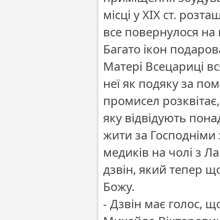
місці у ХІХ ст. розт
все повернулося на к
Багато ікон подаров
Матері Всецариці в
неї як подяку за пом
промисел розквітає,
яку відвідують понад
жити за Господніми 
медиків на чолі з 
дзвін, який тепер щ
Божу.
- Дзвін має голос, 