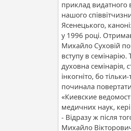
приклад видатного в
нашого співвітчизни
Ясенецького, канон
у 1996 році. Отрим
Михайло Суховій по
вступу в семінарію. 
духовна семінарія, с
інкогніто, бо тільк
починала повертатис
«Киевские ведомост
медичних наук, кері
- Відразу ж після то
Михайло Вікторович.