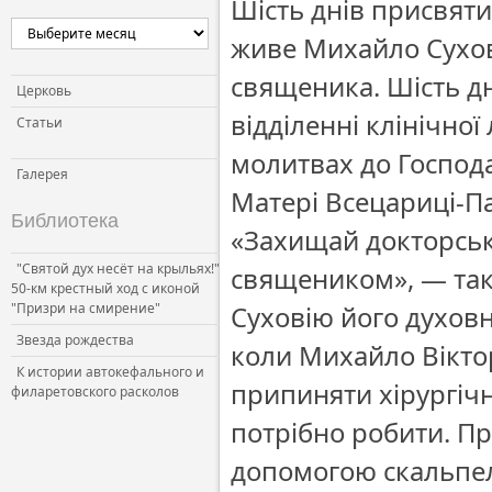
Шість днів присвяти
Церковь и власть
живе Михайло Сухові
Церковь и общество
священика. Шість дн
Церковь и СМИ
Церковь
відділенні клінічної
Статьи
молитвах до Господа
Галерея
Матері Всецариці-Па
Библиотека
«Захищай докторську
"Святой дух несёт на крыльях!"
священиком», — так 
50-км крестный ход с иконой
"Призри на смирение"
Суховію його духовн
Звезда рождества
коли Михайло Вікто
К истории автокефального и
припиняти хірургічн
филаретовского расколов
потрібно робити. Пр
допомогою скальпеля