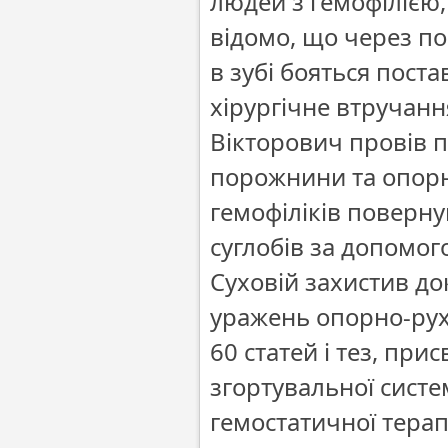
людей з гемофілією,
відомо, що через по
в зубі бояться поста
хірургічне втручанн
Вікторович провів п
порожнини та опорн
гемофіліків поверну
суглобів за допомо
Суховій захистив до
уражень опорно-рух
60 статей і тез, пр
згортувальної сист
гемостатичної терапі