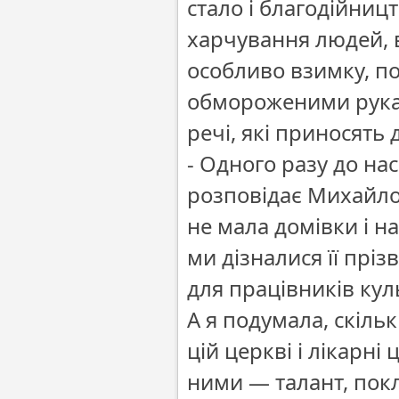
стало і благодійниц
харчування людей, в
особливо взимку, п
обмороженими рукам
речі, які приносять
- Одного разу до н
розповідає Михайло
не мала домівки і на
ми дізналися її пріз
для працівників кул
А я подумала, скіль
цій церкві і лікарні
ними — талант, покли