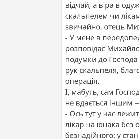
відчай, а віра в оду
скальпелем чи ліками
звичайно, отець Ми
- У мене в передопе
розповідає Михайло
подумки до Господа
рук скальпеля, бла
операція.
І, мабуть, сам Госп
не вдається іншим —
- Ось тут у нас леж
лікар на юнака без 
безнадійного: у стан