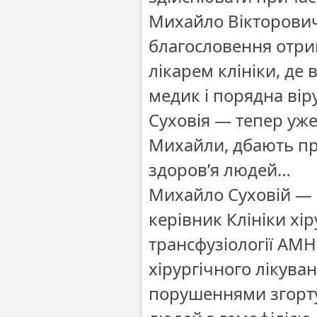
Михайло Вікторович 
благословення отрим
лікарем клініки, де
медик і порядна вір
Суховія — тепер уже
Михайли, дбають пр
здоров’я людей…
Михайло Суховій — 
керівник Клініки хіру
трансфузіології АМН
хірургічного лікува
порушеннями згортув