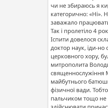
чи не збираюсь я кид
категорично: «Ні». 
заважало працювати
Так і пролетіло 4 ро
Іспити довелося скл
доктор наук, іди-но 
церковного хору, б
митрополита Володи
священнослужіння М
майбутнього батюшк
фізичної вади. Тобто
пальчиком тощо не 
здійснювати причаст