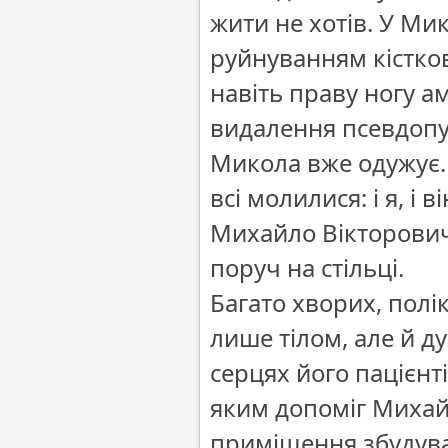
жити не хотів. У М
руйнуванням кістков
навіть праву ногу а
видалення псевдопух
Микола вже одужує. Т
всі молилися: і я, і 
Михайло Вікторович
поруч на стільці.
Багато хворих, полі
лише тілом, але й ду
серцях його пацієнт
яким допоміг Михайл
приміщення збудува