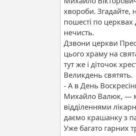
Михайло Вікторович,
хвороби. Згадайте, н
пошесті по церквах 
нечисть.
Дзвони церкви Прес
цього храму на свят
тут же і діточок хре
Великдень святять.
- А в День Воскресі
Михайло Валюк, — 
відділеннями лікарн
даємо крашанку з п
Уже багато гарних тр