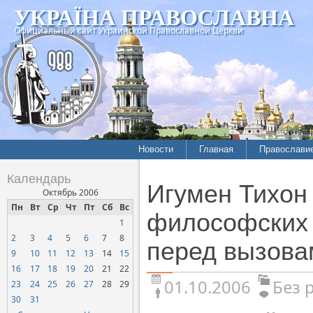
УКРАЇНА ПРАВОСЛАВНА
Официальный сайт Украинской Православной Церкви
Новости
Главная
Православи
Календарь
Игумен Тихон 
Октябрь 2006
Пн
Вт
Ср
Чт
Пт
Сб
Вс
философских 
1
2
3
4
5
6
7
8
перед вызова
9
10
11
12
13
14
15
16
17
18
19
20
21
22
01.10.2006
Без 
23
24
25
26
27
28
29
30
31