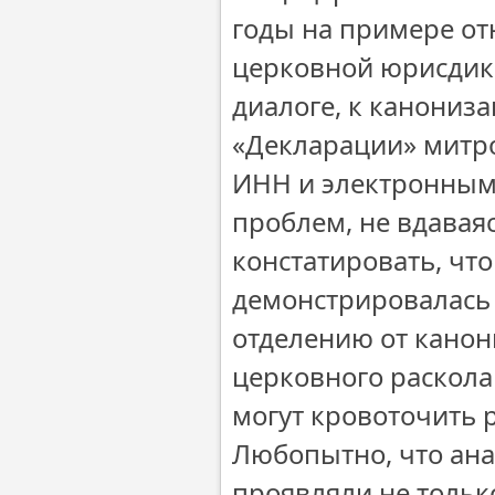
годы на примере от
церковной юрисдикц
диалоге, к канониз
«Декларации» митро
ИНН и электронным 
проблем, не вдавая
констатировать, чт
демонстрировалась 
отделению от канон
церковного раскола 
могут кровоточить 
Любопытно, что ан
проявляли не тольк