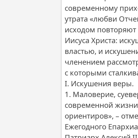
современному приход
утрата «любви Отче
исходом повторяют 
Иисуса Христа: иск
властью, и искушени
членением рассмотр
с которыми сталкив
I. Искушения веры.
1. Маловерие, суеве
современной жизни 
ориентиров», – отм
Ежегодного Епархи
Патриарх Алексий I