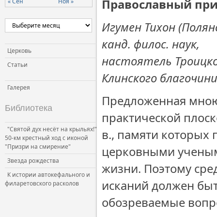
Православный при
« Сен
Ноя »
Игумен Тихон (Полян
канд. филос. наук,
Церковь
настоятель Троицко
Статьи
Клинского благочин
Галерея
Предложенная мною 
Библиотека
практической плоск
"Святой дух несёт на крыльях!"
в., памяти которых
50-км крестный ход с иконой
"Призри на смирение"
церковными учеными
Звезда рождества
жизни. Поэтому сре
К истории автокефального и
исканий должен быть
филаретовского расколов
обозреваемые вопр