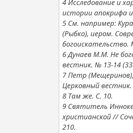
4 Исследование и ха
истории апокрифа и л
5 См. например: Кура
(Рыбко), иером. Сов
богоискательство. М
6 Дунаев М.М. Не бо
вестник. № 13-14 (338
7 Петр (Мещеринов),
Церковный вестник. № 
8 Там же. С. 10.
9 Святитель Инноке
христианской // Соч
210.