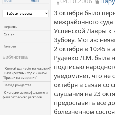
04.10.2006
Нару
« Сен
Ноя »
Церковь и власть
3 октября было пер
Церковь и общество
межрайонного суда (
Церковь и СМИ
Церковь
Успенской Лавры к 
Статьи
Зубову. Мотив: неяв
Галерея
2 октября в 10:45 в
Руденко Л.М. была 
Библиотека
подписью народного 
"Святой дух несёт на крыльях!"
50-км крестный ход с иконой
уведомляет, что не 
"Призри на смирение"
октября в связи со 
Звезда рождества
слушания на 23 октя
К истории автокефального и
филаретовского расколов
предоставить все д
болезненном состоя