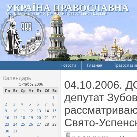
УКРАЇНА ПРАВОСЛАВНА
Официальный сайт Украинской Православной Церкви
Новости
Главная
Православи
Летопись епархий
Богословие
Календарь
04.10.2006. 
Межконфессиональные
История
Октябрь 2006
отношения
Пн
Вт
Ср
Чт
Пт
Сб
Вс
Митрополит
депутат Зубов
1
Нарушения прав
Хроники
верующих
2
3
4
5
6
7
8
рассматриваю
9
10
11
12
13
14
15
Официальная хроника
16
17
18
19
20
21
22
Свято-Успенс
Расколы, ереси, секты
23
24
25
26
27
28
29
СОЦИАЛЬНОЕ
30
31
СЛУЖЕНИЕ