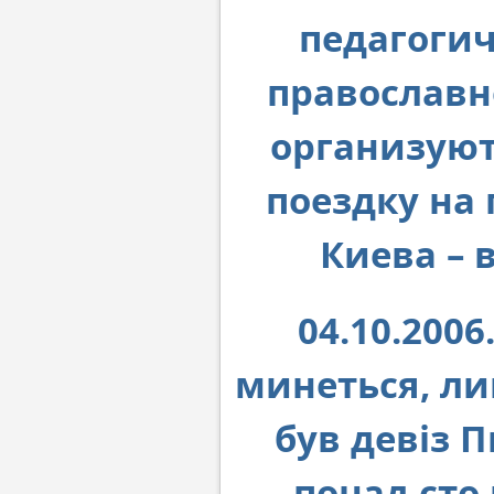
педагогич
православн
организуют
поездку на
Киева – 
04.10.2006
минеться, ли
був девіз 
понад сто