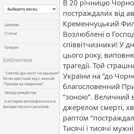
В 20 річницю Чорноби
постраждалих від ав
Кременчуцький Фили
Церковь
Возлюблені о Господі
Статьи
співвітчизники! У дн
Галерея
цього року, виповню
Библиотека
трагедії. Той страш
"Святой дух несёт на крыльях!"
України на “до Чорн
50-км крестный ход с иконой
"Призри на смирение"
благословенний При
Звезда рождества
“зоною”. Величний 
К истории автокефального и
джерелом смерті, хв
филаретовского расколов
раптом “постраждал
Тисячі і тисячі муж