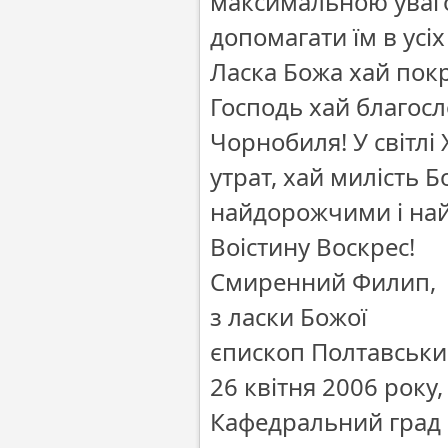
максимальною увагою
допомагати їм в усіх
Ласка Божа хай покр
Господь хай благосл
Чорнобиля! У світлі
утрат, хай милість Б
найдорожчими і на
Воістину Воскрес!
Смиренний Филип,
з ласки Божої
єпископ Полтавськи
26 квітня 2006 року,
Кафедральний град