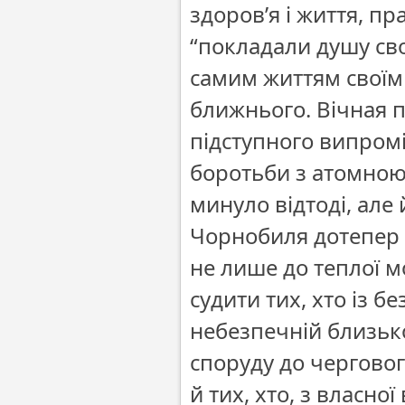
здоров’я і життя, пр
“покладали душу свою 
самим життям своїм
ближнього. Вічная п
підступного випромі
боротьби з атомною
минуло відтоді, але
Чорнобиля дотепер 
не лише до теплої м
судити тих, хто із б
небезпечній близькос
споруду до черговог
й тих, хто, з власно