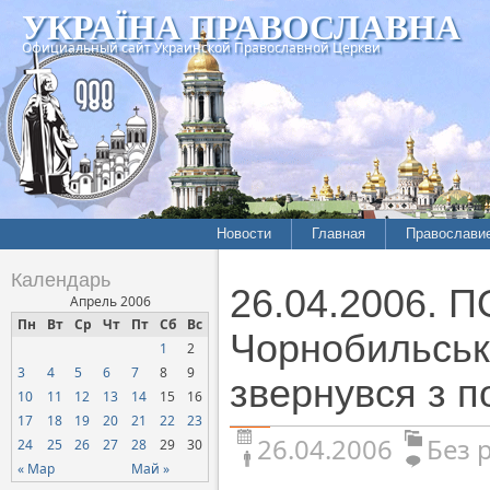
УКРАЇНА ПРАВОСЛАВНА
Официальный сайт Украинской Православной Церкви
Новости
Главная
Православи
Календарь
26.04.2006. 
Апрель 2006
Пн
Вт
Ср
Чт
Пт
Сб
Вс
Чорнобильсько
1
2
3
4
5
6
7
8
9
звернувся з 
10
11
12
13
14
15
16
17
18
19
20
21
22
23
26.04.2006
Без 
24
25
26
27
28
29
30
« Мар
Май »