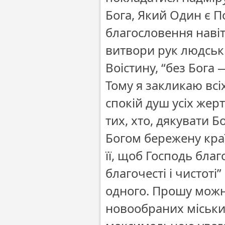
Бога, Який Один є П
благословення наві
витвори рук людськ
Воістину, “без Бога —
Тому я закликаю всі
спокій душ усіх жер
тих, хто, дякувати 
Богом бережену краї
її, щоб Господь благ
благочесті і чистоті”
одного. Прошу можно
новообраних міських