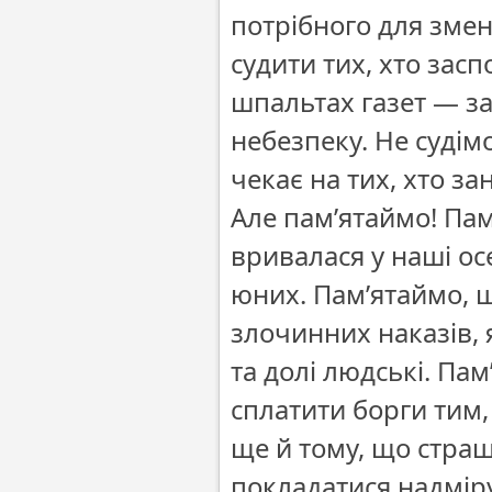
потрібного для змен
судити тих, хто засп
шпальтах газет — за
небезпеку. Не судімо
чекає на тих, хто з
Але пам’ятаймо! Пам
вривалася у наші осе
юних. Пам’ятаймо, щ
злочинних наказів, 
та долі людські. Пам
сплатити борги тим,
ще й тому, що стра
покладатися надміру