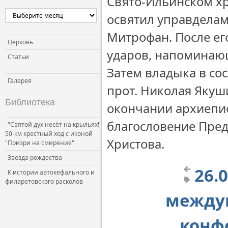
Свято-Ильинском хр
освятил управдела
Митрофан. После ег
Церковь
ударов, напоминающ
Статьи
Затем владыка в со
Галерея
прот. Николая Якуш
Библиотека
окончании архиепи
благословение Пред
"Святой дух несёт на крыльях!"
50-км крестный ход с иконой
Христова.
"Призри на смирение"
Звезда рождества
26.
К истории автокефального и
филаретовского расколов
между
конф