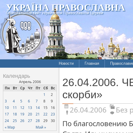
УКРАЇНА ПРАВОСЛАВНА
Официальный сайт Украинской Православной Церкви
Новости
Главная
Православи
Календарь
26.04.2006. 
Апрель 2006
Пн
Вт
Ср
Чт
Пт
Сб
Вс
скорби»
1
2
3
4
5
6
7
8
9
26.04.2006
Без 
10
11
12
13
14
15
16
17
18
19
20
21
22
23
24
25
26
27
28
29
30
По благословению 
« Мар
Май »