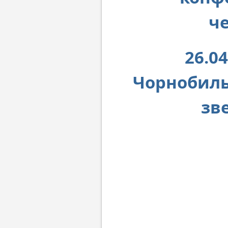
ч
26.0
Чорнобиль
зв