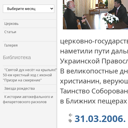
Церковь
Статьи
церковно-государс
Галерея
наметили пути даль
Библиотека
Украинской Правос
В великопостные дн
"Святой дух несёт на крыльях!"
50-км крестный ход с иконой
христианин, верую
"Призри на смирение"
Звезда рождества
Таинство Соборован
К истории автокефального и
в Ближних пещерах 
филаретовского расколов
31.03.2006