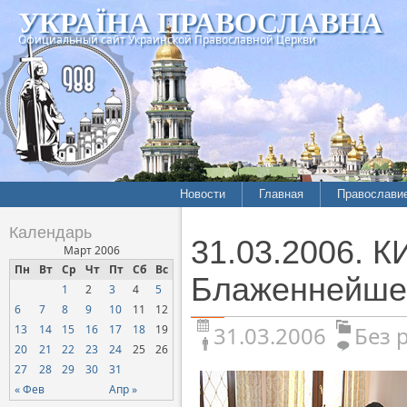
УКРАЇНА ПРАВОСЛАВНА
Официальный сайт Украинской Православной Церкви
Новости
Главная
Православи
Календарь
31.03.2006. 
Март 2006
Пн
Вт
Ср
Чт
Пт
Сб
Вс
Блаженнейше
1
2
3
4
5
6
7
8
9
10
11
12
31.03.2006
Без 
13
14
15
16
17
18
19
20
21
22
23
24
25
26
27
28
29
30
31
« Фев
Апр »