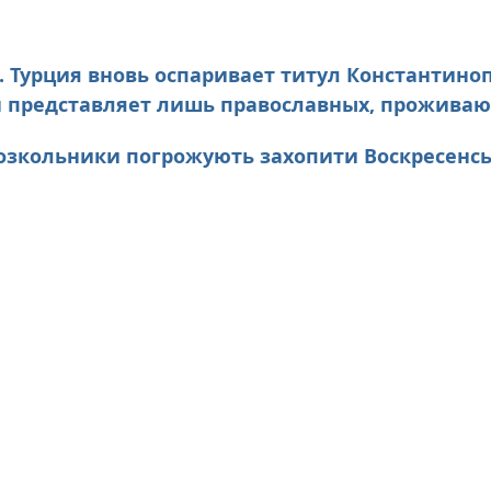
А. Турция вновь оспаривает титул Константино
н представляет лишь православных, прожива
. Розкольники погрожують захопити Воскресенсь