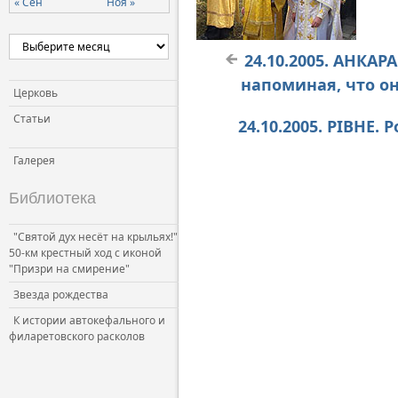
« Сен
Ноя »
24.10.2005. АНКАР
напоминая, что о
Церковь
Статьи
24.10.2005. РІВНЕ
Галерея
Библиотека
"Святой дух несёт на крыльях!"
50-км крестный ход с иконой
"Призри на смирение"
Звезда рождества
К истории автокефального и
филаретовского расколов