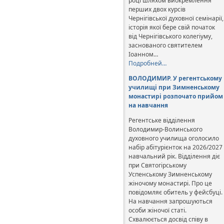
році шляхом виокремлення
перших двох курсів
Чернігівської духовної семінарії,
історія якої бере свій початок
від Чернігівського колегіуму,
заснованого святителем
Іоанном…
Подробней…
ВОЛОДИМИР. У регентському
училищі при Зимненському
монастирі розпочато прийом
на навчання
Регентське відділення
Володимир-Волинського
духовного училища оголосило
набір абітурієнток на 2026/2027
навчальний рік. Відділення діє
при Святогірському
Успенському Зимненському
жіночому монастирі. Про це
повідомляє обитель у фейсбуці.
На навчання запрошуються
особи жіночої статі.
Схвалюється досвід співу в