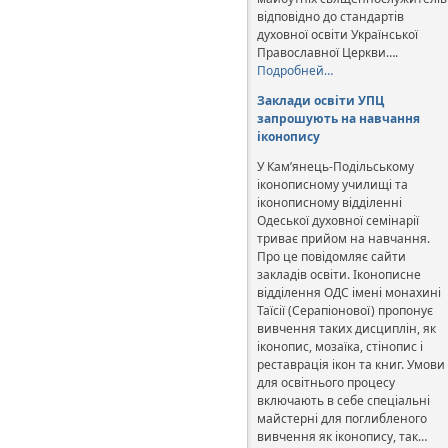
відповідно до стандартів
духовної освіти Української
Православної Церкви….
Подробней…
Заклади освіти УПЦ
запрошують на навчання
іконопису
У Кам’янець-Подільському
іконописному училищі та
іконописному відділенні
Одеської духовної семінарії
триває прийом на навчання.
Про це повідомляє сайти
закладів освіти. Іконописне
відділення ОДС імені монахині
Таїсії (Серапіонової) пропонує
вивчення таких дисциплін, як
іконопис, мозаїка, стінопис і
реставрація ікон та книг. Умови
для освітнього процесу
включають в себе спеціальні
майстерні для поглибленого
вивчення як іконопису, так…