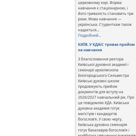
церковному хорі. Форма
навчання є стаціонарною, і
його тривалість становить три
роки. Мова навчання —
українська. Студенткам також
надається…
Подробней…
КИЇВ. У КДАіС триває прийом
на навчання
З благословення ректора
Київської духовної академії і
семінарії архієпископа
Білогородського Сильвестра
Київські духовні школи
продовжують прийом
документів для вступу на
2026/2027 навчальний рік. Про
це повідомляє КДА. Київська
духовна академія готує
магістрів і кандидатів
богослов’я. У свою чергу,
Київська духовна семінарія
готує бакалаврів богослов’я і
майбутніх священнослужителів