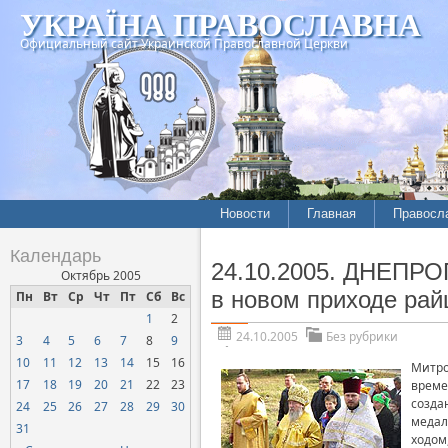
УКРАЇНА ПРАВОСЛАВНА
Официальный сайт Украинской Православной Церкви
Новости
Главная
Правосл
Календарь
24.10.2005. ДНЕПРО
Октябрь 2005
в новом приходе ра
Пн
Вт
Ср
Чт
Пт
Сб
Вс
1
2
24.10.2005
Без рубрики
3
4
5
6
7
8
9
10
11
12
13
14
15
16
Митро
17
18
19
20
21
22
23
време
созда
24
25
26
27
28
29
30
медал
31
ходом