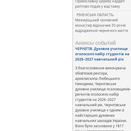
Православну Церкву нардеп
раптово подав у відставку
РІНЕНСЬКА ОБЛАСТЬ.
Межиріцький чоловічий
монастир відзначив 35-річчя
відродження чернечого життя
Анонсы событий
ЧЕРНІГІВ. Духовне училище
оголосило набір студентів на
2026–2027 навчальний рік
З благословення виконувача
обов’язків ректора,
архієпископа Любецького
Никодима, Чернігівське
духовне училище псаломщиків-
регентів оголосило набір
студентів на 2026–2027
навчальний рік. Чернігівське
духовне училище є одним із
найстаріших духовних
навчальних закладів України.
Воно було засноване у 1817