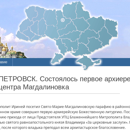
авие
ПЕТРОВСК. Состоялось первое архиере
йцентра Магдалиновка
полит Ириней посетил Свято-Марие-Магдалиновскую парафию в районном
нном храме совершил первую архиерейскую Божественную литургию. Посл
нию прихода от лица Предстоятеля УПЦ Блаженнейшего Митрополита Вла
ью святого равноапостольного князя Владимира «За церковные заслуги».
, после которого владыка преподал всем архипастырское благословение.