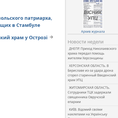
польского патриарха,
ющих в Стамбуле
Архив журнала
кий храм у Острозі
Новости недели
ДНЕПР. Приход Николаевского
храма передал помощь
жителям Херсонщины
ХЕРСОНСКАЯ ОБЛАСТЬ. В
Бериславе из-за удара дрона
сгорел старинный Введенский
храм УПЦ
ЖИТОМИРСКАЯ ОБЛАСТЬ.
Сотрудники ТЦК задержали
священника Овручской
епархии
КИЇВ. Відомий своїми
наклепами на Українську