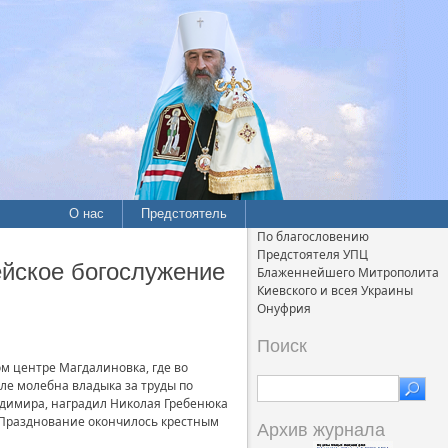
О нас
Предстоятель
По благословению
Предстоятеля УПЦ
йское богослужение
Блаженнейшего Митрополита
Киевского и всея Украины
Онуфрия
Поиск
 центре Магдалиновка, где во
е молебна владыка за труды по
димира, наградил Николая Гребенюка
 Празднование окончилось крестным
Архив журнала