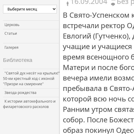
16.09.2004
Без 
В Свято-Успенском
встречали ректор 
Церковь
Статьи
Евлогий (Гутченко),
учащие и учащиеся
Галерея
время всенощного 
Библиотека
Матери и после бог
"Святой дух несёт на крыльях!"
вечера имели возмо
50-км крестный ход с иконой
"Призри на смирение"
пребывала в Свято-
Звезда рождества
которой всю ночь с
К истории автокефального и
филаретовского расколов
Ранним утром свята
собор. После Божес
образ покинул Одесс