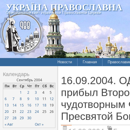
УКРАЇНА ПРАВОСЛАВНА
Официальный сайт Украинской Православной Церкви
Новости
Главная
Православи
Календарь
16.09.2004. 
Сентябрь 2004
Пн
Вт
Ср
Чт
Пт
Сб
Вс
прибыл Второ
1
2
3
4
5
6
7
8
9
10
11
12
чудотворным 
13
14
15
16
17
18
19
20
21
22
23
24
25
26
Пресвятой Бо
27
28
29
30
« Авг
Окт »