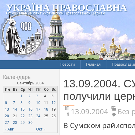
УКРАЇНА ПРАВОСЛАВНА
Официальный сайт Украинской Православной Церкви
Новости
Главная
Православи
Календарь
13.09.2004. 
Сентябрь 2004
Пн
Вт
Ср
Чт
Пт
Сб
Вс
получили цер
1
2
3
4
5
6
7
8
9
10
11
12
13.09.2004
Без 
13
14
15
16
17
18
19
20
21
22
23
24
25
26
27
28
29
30
В Сумском райиспол
« Авг
Окт »