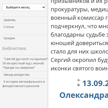
призывников и их р
прокуратуры, медиц
военный комиссар 
Церковь
подчеркнул, что мн
Статьи
благодарны судьбе 
Галерея
юношей довериться
Библиотека
стало для них школ
Сергий окропил буд
"Святой дух несёт на крыльях!"
50-км крестный ход с иконой
иконки святого вои
"Призри на смирение"
Звезда рождества
13.09.
К истории автокефального и
филаретовского расколов
Олександра