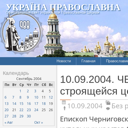
УКРАЇНА ПРАВОСЛАВНА
Официальный сайт Украинской Православной Церкви
Новости
Главная
Православи
Календарь
10.09.2004. 
Сентябрь 2004
Пн
Вт
Ср
Чт
Пт
Сб
Вс
строящейся ц
1
2
3
4
5
6
7
8
9
10
11
12
10.09.2004
Без 
13
14
15
16
17
18
19
20
21
22
23
24
25
26
27
28
29
30
Епископ Черниговс
« Авг
Окт »