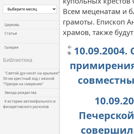
купольных крестов 
Всем меценатам и б
грамоты. Епископ А
Церковь
храмов, также буду
Статьи
10.09.2004
Галерея
Библиотека
примирения
"Святой дух несёт на крыльях!"
совместны
50-км крестный ход с иконой
"Призри на смирение"
Звезда рождества
10.09.2
К истории автокефального и
филаретовского расколов
Печерской
совершил