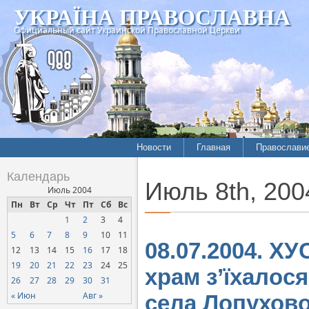
УКРАЇНА ПРАВОСЛАВНА
Официальный сайт Украинской Православной Церкви
Новости
Главная
Православи
Летопись епархий
Богословие
Календарь
Июль 8th, 200
Межконфессиональные
История
Июль 2004
отношения
Пн
Вт
Ср
Чт
Пт
Сб
Вс
Митрополит
1
2
3
4
Нарушения прав
Хроники
верующих
5
6
7
8
9
10
11
08.07.2004. ХУ
12
13
14
15
16
17
18
Официальная хроника
19
20
21
22
23
24
25
храм з’їхалос
Расколы, ереси, секты
26
27
28
29
30
31
СОЦИАЛЬНОЕ
« Июн
Авг »
села Лопухов
СЛУЖЕНИЕ