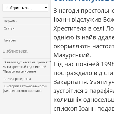
Церковь и власть
З нагоди престольно
Церковь и общество
Іоанн відслужив Бож
Церковь и СМИ
Церковь
Хрестителя в селі Л
Статьи
однією із найвіддал
Галерея
окормляють настояте
Библиотека
Мазурський.
Під час повіней 199
"Святой дух несёт на крыльях!"
50-км крестный ход с иконой
постраждало від стих
"Призри на смирение"
Звезда рождества
Закарпаття. Узяти у
К истории автокефального и
зустрітися з параф
филаретовского расколов
колишніх односельці
єпископ Іоанн подав