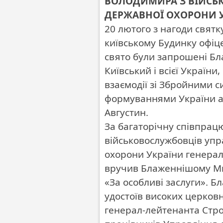
ВОЛОДИМИРА З ВІЙСЬ
ДЕРЖАВНОЇ ОХОРОНИ 
20 лютого з нагоди святк
київському Будинку офіце
свято були запрошені Б
Київський і всієї України
взаємодії зі Збройними 
формуваннями України ар
Августин.
За багаторічну співпрац
військовослужбовців уп
охорони України генерал
вручив Блаженнішому Ми
«За особливі заслуги».
удостоїв високих церков
генерал-лейтенанта Строг