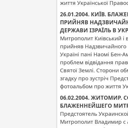
життя Української Право
26.01.2004. КИЇВ. Б
ПРИЙНЯВ НАДЗВИЧАЙН
ДЕРЖАВИ ІЗРАЇЛЬ В УКР
Митрополит Київський і в
прийняв Надзвичайного і
Україні пані Наомі Бен-Ам
проблем відвідання пра
Святої Землі. Сторони о
згадку про зустріч Пред
фотоальбом про життя Ук
06.02.2004. ЖИТОМИР
БЛАЖЕННЕЙШЕГО МИТ
Предстоятель Украинск
Митрополит Владимир с 