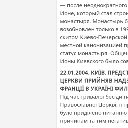
— после неоднократного
Ионе, который стал стр
монастыря. Монастырь бы
возобновлен только в 199
скитом Киево-Печерской 
местной канонизацией п
статус монастыря. Обще
Ионы Киевского было сов
22.01.2004. КИЇВ. ПРЕ
ЦЕРКВИ ПРИЙНЯВ НАД
ФРАНЦІЇ В УКРАЇНІ ФИ
Під час тривалої бесіди 
Православної Церкві, її 
було приділено питанню 
причинам та тим негативн