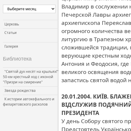
Владимир в сослужении 
Печерской Лавры архиеп
архиепископа Переяслав
Церковь
огромного количества в
Статьи
литургию в Трапезном х
сложившейся традиции, 
Галерея
верующие крестным ходо
Библиотека
Антония и Феодосия, гд
великого освящения вод
"Святой дух несёт на крыльях!"
50-км крестный ход с иконой
запастись святой водой н
"Призри на смирение"
Звезда рождества
20.01.2004. КИЇВ. Б
К истории автокефального и
ВІДСЛУЖИВ ПОДЯЧНИЙ
филаретовского расколов
ПРЕЗИДЕНТА
У день Собору святого пр
Предстоятель Українськ