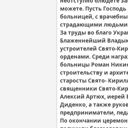
неотступно блюдете за
можете. Пусть Господь 
больницей, с врачебн
страдающими людьми
За труды во благо Укр
Блаженнейший Владыка
устроителей Свято-Ки
орденами. Среди нагр
больницы Роман Никиф
строительству и архит
старосты Свято- Кирил
священники Свято-Кир
Алексий Артюх, иерей 
Диденко, а также руко
предприниматели, педа
По окончании церемон