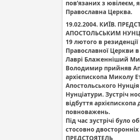
пов’язаних з ювілеєм, 
Православна Церква.
19.02.2004. КИЇВ. ПРЕД
АПОСТОЛЬСЬКИМ НУНЦІ
19 лютого в резиденції
Православної Церкви в
Лаврі Блаженніший Мит
Володимир прийняв Апо
архієпископа Миколу Ет
Апостольського Нунція
Нунціатури. Зустріч н
відбуття архієпископа 
повноважень.
Під час зустрічі було 
стосовно двосторонніх
ПРЕДСТОЯТЕЛЬ