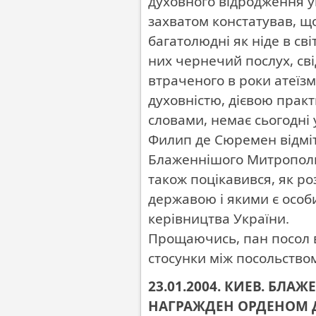
духовного відродження ук
захватом констатував, щ
багатолюдні як ніде в світ
них чернечий послух, св
втраченого в роки атеїзм
духовністю, дієвою практ
словами, немає сьогодні 
Филип де Сюремен відміт
Блаженнішого Митрополита
також поцікавився, як р
державою і якими є особ
керівництва України.
Прощаючись, пан посол в
стосунки між посольство
23.01.2004. КИЕВ. Б
НАГРАЖДЕН ОРДЕНОМ