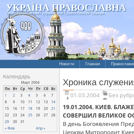
УКРАЇНА ПРАВОСЛАВНА
Официальный сайт Украинской Православной Церкви
Новости
Главная
Православи
Календарь
Хроника служени
Март 2004
Пн
Вт
Ср
Чт
Пт
Сб
Вс
01.03.2004
Без рубр
1
2
3
4
5
6
7
8
9
10
11
12
13
14
19.01.2004. КИЕВ. Б
15
16
17
18
19
20
21
СОВЕРШИЛ ВЕЛИКОЕ О
22
23
24
25
26
27
28
29
30
31
В день Богоявления Пре
« Фев
Апр »
Церкви Митрополит Кие