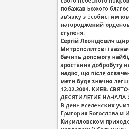
свого небесного покр
побажав Божого благос
зв’язку з особистим юв
нагороджений орденом 
ступеня.
Сергій Леонідович щи
Митрополитові і зазна
бачить допомогу найбі
зростання добробуту н
надію, що після освяче
мети буде значно легш
12.02.2004. КИЕВ. СВ
ДЕСЯТИЛЕТИЕ НАЧАЛА
В день вселенских учи
Григория Богослова и И
Кирилловском приходе