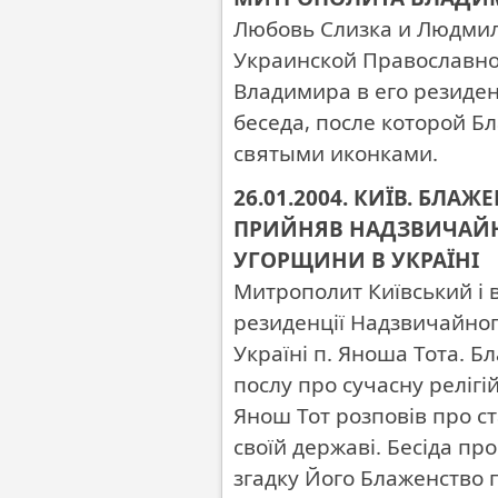
Любовь Слизка и Людмил
Украинской Православн
Владимира в его резиде
беседа, после которой 
святыми иконками.
26.01.2004. КИЇВ. Б
ПРИЙНЯВ НАДЗВИЧАЙН
УГОРЩИНИ В УКРАЇНІ
Митрополит Київський і в
резиденції Надзвичайног
Україні п. Яноша Тота. 
послу про сучасну релігій
Янош Тот розповів про ст
своїй державі. Бесіда пр
згадку Його Блаженство 