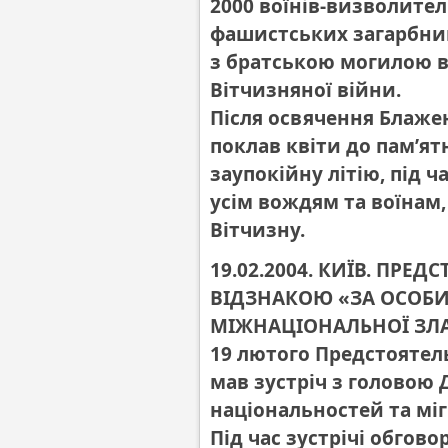
2000 воїнів-визволител
фашистських загарбник
з братською могилою в
Вітчизняної війни.
Після освячення Блаж
поклав квіти до пам’ят
заупокійну літію, під ч
усім вождям та воїнам, 
Вітчизну.
19.02.2004. КИЇВ. ПР
ВІДЗНАКОЮ «ЗА ОСОБИ
МІЖНАЦІОНАЛЬНОЇ ЗЛА
19 лютого Предстоятел
мав зустріч з головою
національностей та міг
Під час зустрічі обго