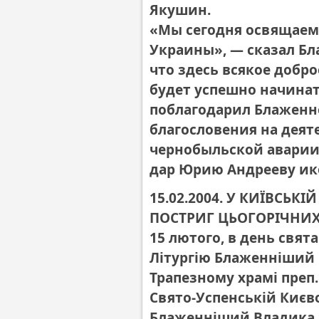
Якушин.
«Мы сегодня освящаем
Украины», — сказал Б
что здесь всякое добро
будет успешно начинат
поблагодарил Блаженн
благословения на деят
чернобыльской аварии
дар Юрию Андрееву ик
15.02.2004. У КИЇВСЬК
ПОСТРИГ ЦЬОГОРІЧНИХ
15 лютого, в день свят
Літургію Блаженніший
Трапезному храмі преп.
Свято-Успенській Києво
Блаженніший Владика 