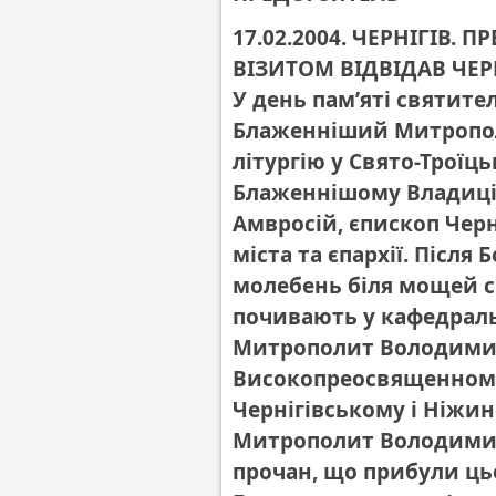
17.02.2004. ЧЕРНІГІВ.
ВІЗИТОМ ВІДВІДАВ ЧЕ
У день пам’яті святите
Блаженніший Митропо
літургію у Свято-Троїц
Блаженнішому Владиці
Амвросій, єпископ Чер
міста та єпархії. Після
молебень біля мощей св
почивають у кафедрал
Митрополит Володимир
Високопреосвященному
Чернігівському і Ніжин
Митрополит Володимир
прочан, що прибули ць