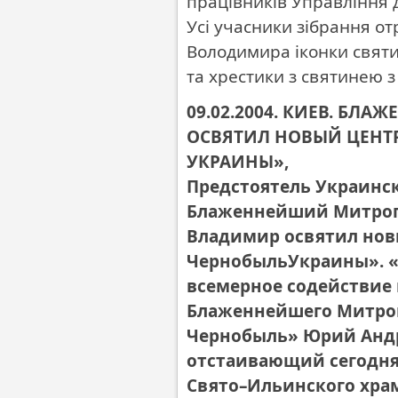
працівників Управління 
Усі учасники зібрання о
Володимира іконки святи
та хрестики з святинею з
09.02.2004. КИЕВ. Б
ОСВЯТИЛ НОВЫЙ ЦЕНТ
УКРАИНЫ»,
Предстоятель Украинс
Блаженнейший Митроп
Владимир освятил нов
ЧернобыльУкраины». «
всемерное содействие 
Блаженнейшего Митро
Чернобыль» Юрий Андр
отстаивающий сегодня 
Свято–Ильинского хра