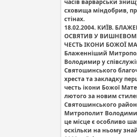
часів варварськи знищ
сховища міндобрив, про
стінах.
18.02.2004. КИЇВ. Б
ОСВЯТИВ У ВИШНЕВОМУ
ЧЕСТЬ ІКОНИ БОЖОЇ М
Блаженніший Митрополи
Володимир у співслужі
Святошинського благо
хреста та закладку пер
честь ікони Божої Мате
лютого за новим стиле
Святошинського район
Митрополит Володимир 
це місце є особливо ш
оскільки на ньому зна