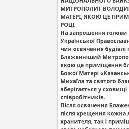
НАЦІОНАЛЬНОГО БАНК
МИТРОПОЛИТ ВОЛОДИМ
МАТЕРІ, ЯКОЮ ЦЕ ПРИ
РОЦІ
На запрошення голови 
Української Православ
чин освячення будівлі 
Блаженніший Митропол
якою це приміщення бла
Божої Матері «Казанськ
Михаїла та святого бл
зберігається у сховищ
співробітників.
Після освячення Блаже
після хрещення кожна 
хранителя, так і примі