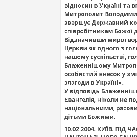
відносин в Україні та 
Митрополит Володимир
звершує Державний комі
співробітникам Божої 
Відзначивши миротворч
Церкви як одного з гол
нашому суспільстві, г
Блаженнішому Митропо
особистий внесок у зм
злагоди в Україні».
У відповідь Блаженніш
Євангелія, ніколи не по
національними, расови
дітьми Божими.
10.02.2004. КИЇВ. ПІД