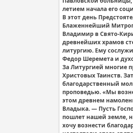
Павловской больницы, с
летием начала его соц
В этот день Предстоят
Блаженнейший Митроп
Владимир в Свято-Кир
древнейших храмов ст
литургию. Ему сослужи
Федор Шеремета и духо
За Литургией многие 
Христовых Таинств. З
благодарственный мол
проповедью. «Мы возне
этом древнем намолен
Владыка. — Пусть Гос
пошлет нашей земле, н
хочу вознести благода