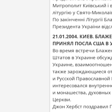
Митрополит Київський і 
літургію у Свято-Микола
По закінченні Літургії 
Президента України від
21.01.2004. КИЕВ. Б
ПРИНЯЛ ПОСЛА США В 
Во время встречи Блаже
Штатов в Украине обсуж
Украине, взаимоотношен
также зарождающиеся о
и Русской Православной
интересовался внутрен
и монашества, духовных
Церкви.
Джон Хербст поздравил 