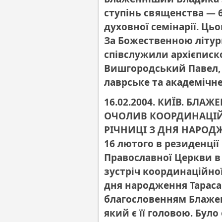
ступінь священства — 6
духовної семінарії. Ць
За Божественною літу
співслужили архієпис
Вишгородський Павел,
лаврське та академічне
16.02.2004. КИЇВ. Б
ОЧОЛИВ КООРДИНАЦІЙН
РІЧНИЦІ З ДНЯ НАРОД
16 лютого в резиденції
Православної Церкви в 
зустріч координаційної
дня народження Тараса
благословенням Блаже
який є її головою. Бул