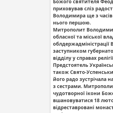
Божого святителя Феодос
приховував сліз радост
Володимира ще з часів 
нього першою.
Митрополит Володимир
обласної та міської вл
облдержадміністрації
заступником губернато
відділу у справах реліг
Предстоятель Українсь
також Свято-Успенськ
його радо зустрічала н
з сестрами. Митропол
чудотворної ікони Божо
вшановуватися 18 лютог
відреставровані монаст