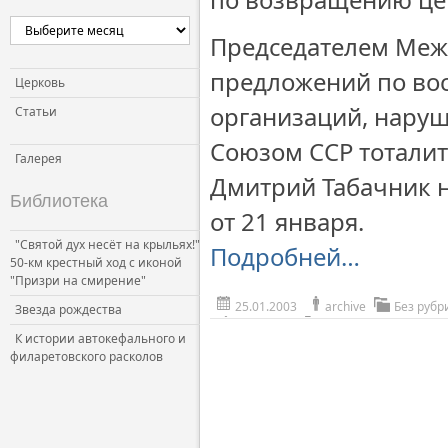
Председателем Меж
предложений по во
Церковь
организаций, нару
Статьи
Союзом ССР тоталит
Галерея
Дмитрий Табачник 
Библиотека
от 21 января.
"Святой дух несёт на крыльях!"
Подробней…
50-км крестный ход с иконой
"Призри на смирение"
25.01.2003
archive
Без рубр
Звезда рождества
К истории автокефального и
филаретовского расколов