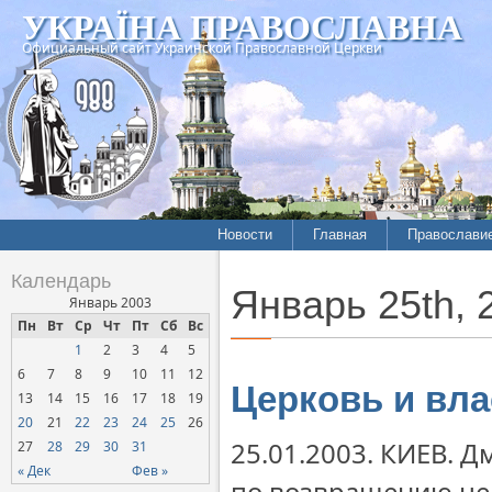
УКРАЇНА ПРАВОСЛАВНА
Официальный сайт Украинской Православной Церкви
Новости
Главная
Православи
Календарь
Январь 25th, 
Январь 2003
Пн
Вт
Ср
Чт
Пт
Сб
Вс
1
2
3
4
5
6
7
8
9
10
11
12
Церковь и вла
13
14
15
16
17
18
19
20
21
22
23
24
25
26
25.01.2003. КИЕВ. 
27
28
29
30
31
« Дек
Фев »
по возвращению це