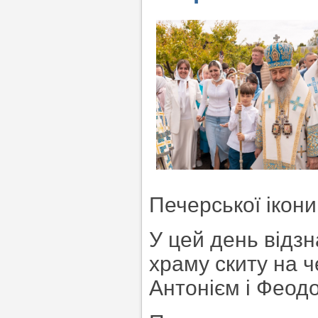
Печерської ікони
У цей день відз
храму скиту на ч
Антонієм і Феодо