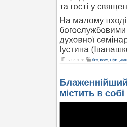
та гості у свяще
На малому вході
богослужбовими 
духовної семінар
Іустина (Іванашк
02.06.2026
first
,
news
,
Официаль
Блаженнійший
містить в собі