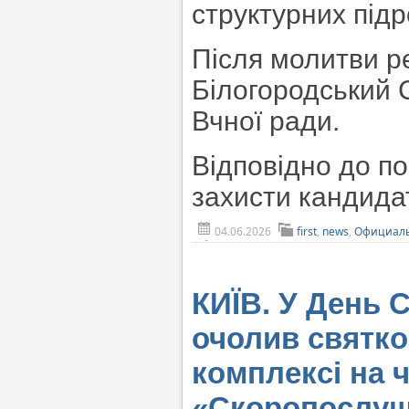
структурних підр
Після молитви р
Білогородський 
Вчної ради.
Відповідно до п
захисти кандида
04.06.2026
first
,
news
,
Официаль
КИЇВ. У День 
очолив святко
комплексі на ч
«Скоропослу