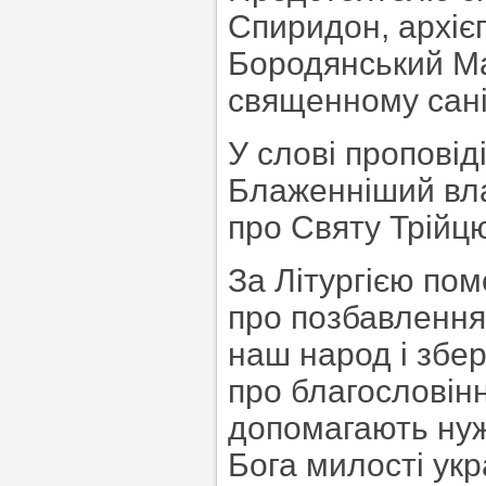
Спиридон, архієп
Бородянський Ма
священному сані
У слові проповід
Блаженніший вла
про Святу Трійц
За Літургією пом
про позбавлення 
наш народ і збері
про благословінн
допомагають нуж
Бога милості ук