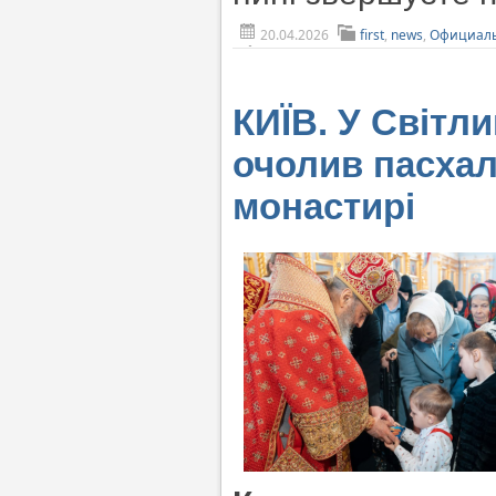
20.04.2026
first
,
news
,
Официаль
КИЇВ. У Світл
очолив пасхал
монастирі