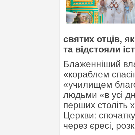
святих отців, я
та відстояли іс
Блаженніший вла
«кораблем спасі
«училищем благо
людьми «в усі дн
перших століть 
Церкви: спочатку
через єресі, роз