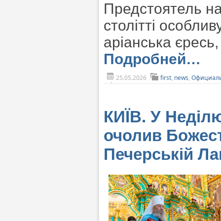
Предстоятель наг
столітті особли
аріанська єресь,
Подробней…
25.05.2026
first
,
news
,
Официаль
КИЇВ. У Неділ
очолив Божест
Печерській Ла