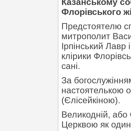
Казанському со
Флорівського ж
Предстоятелю спі
митрополит Васи
Ірпінський Лавр 
клірики Флорівсь
сані.
За богослужіння
настоятелькою о
(Єлісейкіною).
Великодній, або
Церквою як один 