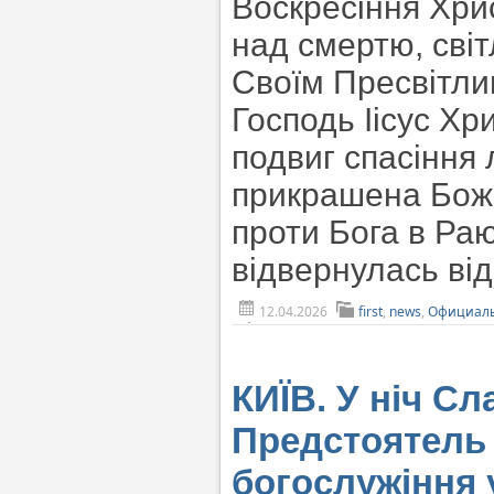
Воскресіння Хри
над смертю, сві
Своїм Пресвітли
Господь Іісус Х
подвиг спасіння 
прикрашена Бож
проти Бога в Ра
відвернулась від
12.04.2026
first
,
news
,
Официаль
КИЇВ. У ніч С
Предстоятель
богослужіння 