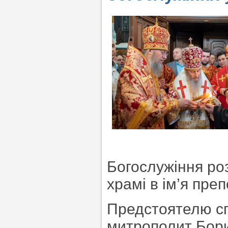
Богослужіння ро
храмі в ім’я пре
Предстоятелю с
митрополит Бори