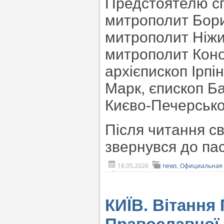
Предстоятелю с
митрополит Бори
митрополит Ніжи
митрополит Коно
архієпископ Ірпі
Марк, єпископ Б
Києво-Печерської
Після читання с
звернувся до пас
18.05.2026
news
,
Официальная 
КИЇВ. Вітання