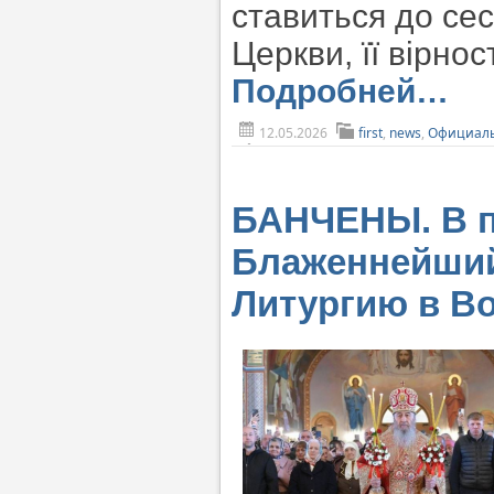
ставиться до се
Церкви, її вірно
Подробней…
12.05.2026
first
,
news
,
Официаль
БАНЧЕНЫ. В п
Блаженнейший
Литургию в В