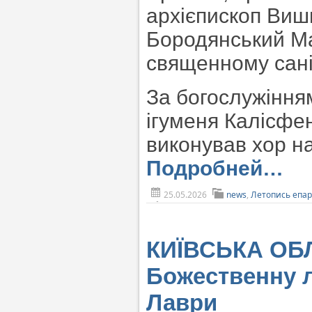
архієпископ Виш
Бородянський Мар
священному сані
За богослужіння
ігуменя Калісфен
виконував хор н
Подробней…
25.05.2026
news
,
Летопись епа
КИЇВСЬКА ОБЛ
Божественну л
Лаври