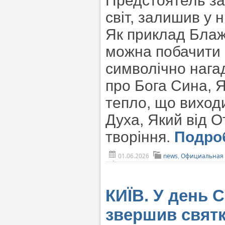
Предстоятель за
світ, залишив у 
Як приклад Блаж
можна побачити о
символічно нага
про Бога Сина, Я
тепло, що виход
Духа, Який від О
творіння.
Подро
01.06.2026
news
,
Официальная 
КИЇВ. У день 
звершив святк