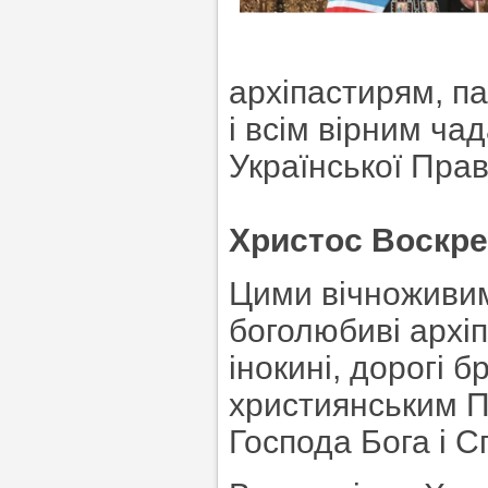
архіпастирям, п
і всім вірним ча
Української Пра
Христос Воскре
Цими вічноживим
боголюбиві архіпа
інокині, дорогі 
християнським П
Господа Бога і С