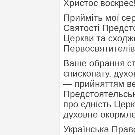
Христос воскрес
Прийміть мої се
Святості Предст
Церкви та сходж
Первосвятителів
Ваше обрання ст
єпископату, духо
— прийняттям ве
Предстоятельськ
про єдність Церк
духовне окормле
Українська Прав