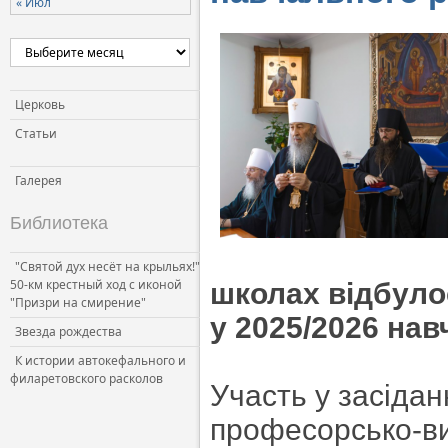
« Июл
Церковь и власть
Церковь и общество
Церковь и СМИ
Церковь
Статьи
Галерея
Библиотека
"Святой дух несёт на крыльях!"
50-км крестный ход с иконой
школах відбуло
"Призри на смирение"
у 2025/2026 нав
Звезда рождества
К истории автокефального и
филаретовского расколов
Участь у засіда
професорсько-ви