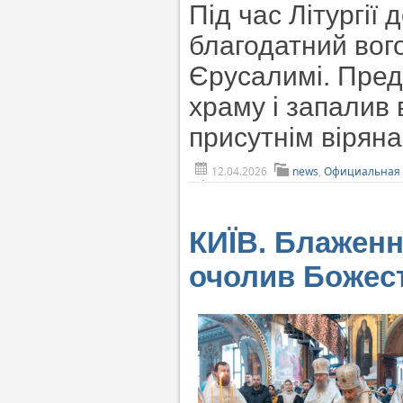
Під час Літургії
благодатний вого
Єрусалимі. Пред
храму і запалив 
присутнім вірян
12.04.2026
news
,
Официальная 
КИЇВ. Блажен
очолив Божест