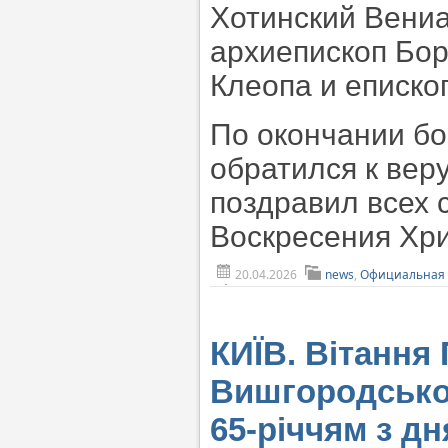
Хотинский Вениа
архиепископ Бор
Клеопа и еписко
По окончании б
обратился к вер
поздравил всех 
Воскресения Хр
20.04.2026
news
,
Официальная 
КИЇВ. Вітання
Вишгородсько
65-річчям з д