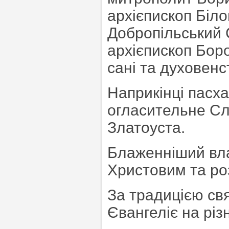
архієпископ Біл
Добропільський 
архієпископ Бор
сані та духовен
Наприкінці пасх
огласительне Сл
Златоуста.
Блаженніший вла
Христовим та ро
За традицією св
Євангеліє на різ