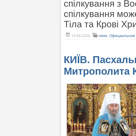
спілкування з В
спілкування може
Тіла та Крові Хр
14.04.2026
news
,
Официальная 
КИЇВ. Пасхал
Митрополита К