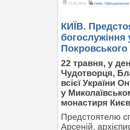
25.05.2026
news
,
Официальная 
КИЇВ. Предсто
богослужіння 
Покровського
22 травня, у де
Чудотворця, Бл
всієї України О
у Миколаївсько
монастиря Києв
Предстоятелю сп
Арсеній, архієп