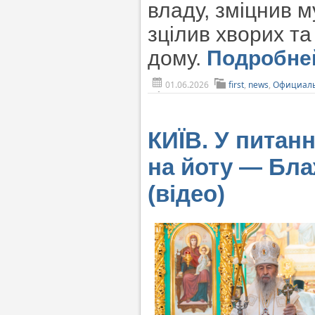
владу, зміцнив м
зцілив хворих та
дому.
Подробн
01.06.2026
first
,
news
,
Официаль
КИЇВ. У питанн
на йоту — Бл
(відео)