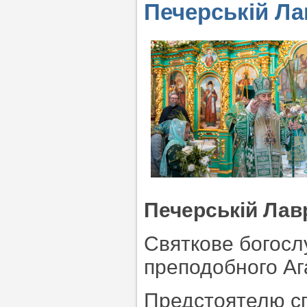
Печерській Ла
Печерській Лавр
Святкове богослу
преподобного Аг
Предстоятелю сп