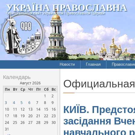
УКРАЇНА ПРАВОСЛАВНА
Официальный сайт Украинской Православной Церкви
Новости
Главная
Православи
Летопись епархий
Богословие
Календарь
Официальная
Межконфессиональные
История
Август 2026
отношения
Пн
Вт
Ср
Чт
Пт
Сб
Вс
Митрополит
1
2
Нарушения прав
Хроники
верующих
3
4
5
6
7
8
9
КИЇВ. Предсто
10
11
12
13
14
15
16
Официальная хроника
17
18
19
20
21
22
23
засідання Вче
Расколы, ереси, секты
24
25
26
27
28
29
30
СОЦИАЛЬНОЕ
31
навчального 
СЛУЖЕНИЕ