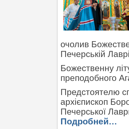
очолив Божествен
Печерській Лаврі
Божественну літ
преподобного Аг
Предстоятелю сп
архієпископ Бор
Печерської Лаври
Подробней…