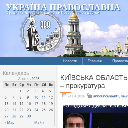
УКРАЇНА ПРАВОСЛАВНА
Официальный сайт Украинской Православной Церкви
Новости
Главная
Правосл
Летопись епархий
Богослов
Календарь
КИЇВСЬКА ОБЛАСТЬ. З
Межконфессиональные
История
Апрель 2026
отношения
– прокуратура
Пн
Вт
Ср
Чт
Пт
Сб
Вс
Митропо
1
2
3
4
5
Нарушения прав
Хроники
верующих
24.04.2026
announcement1
,
new
6
7
8
9
10
11
12
13
14
15
16
17
18
19
Официальная хроника
20
21
22
23
24
25
26
Расколы, ереси, секты
27
28
29
30
СОЦИАЛЬНОЕ
« Мар
Май »
СЛУЖЕНИЕ