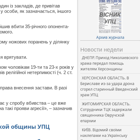
дин із закладів, де привітав
у особи, як зазначається, іншого
ішив вбити 35-річного опонента-
омого.
Архив журнала
йому ножових поранень у ділянку
Новости недели
я врятувати.
ДНЕПР. Приход Николаевского
храма передал помощь
м чоловікам 19-ти та 23-х років у
жителям Херсонщины
релігійної нетерпимості (ч. 2 ст.
ХЕРСОНСКАЯ ОБЛАСТЬ. В
Бериславе из-за удара дрона
права внесення застави. В разі
сгорел старинный Введенский
храм УПЦ
ає у спробу вбивства – це вже
ЖИТОМИРСКАЯ ОБЛАСТЬ.
 такі прояви агресії», – зазначив
Сотрудники ТЦК задержали
священника Овручской
епархии
ской общины УПЦ
КИЇВ. Відомий своїми
наклепами на Українську