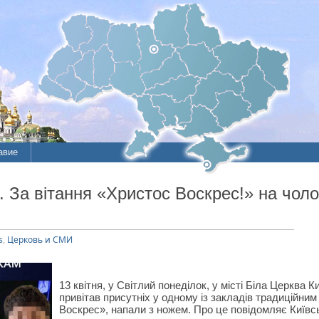
авие
ие
а вітання «Христос Воскрес!» на чоло
литы
s
,
Церковь и СМИ
13 квітня, у Світлий понеділок, у місті Біла Церква К
привітав присутніх у одному із закладів традиційни
Воскрес», напали з ножем. Про це повідомляє Київс