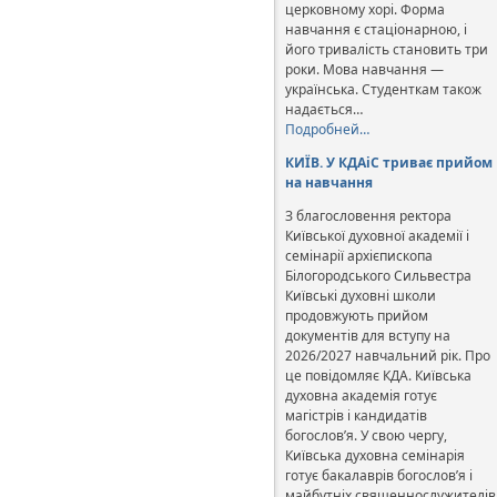
церковному хорі. Форма
навчання є стаціонарною, і
його тривалість становить три
роки. Мова навчання —
українська. Студенткам також
надається…
Подробней…
КИЇВ. У КДАіС триває прийом
на навчання
З благословення ректора
Київської духовної академії і
семінарії архієпископа
Білогородського Сильвестра
Київські духовні школи
продовжують прийом
документів для вступу на
2026/2027 навчальний рік. Про
це повідомляє КДА. Київська
духовна академія готує
магістрів і кандидатів
богослов’я. У свою чергу,
Київська духовна семінарія
готує бакалаврів богослов’я і
майбутніх священнослужителів