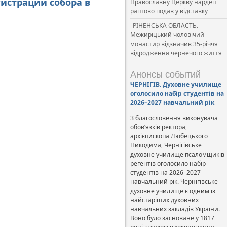
истрации собора в
Православну Церкву нардеп
раптово подав у відставку
РІНЕНСЬКА ОБЛАСТЬ.
Межиріцький чоловічий
монастир відзначив 35-річчя
відродження чернечого життя
Анонсы событий
ЧЕРНІГІВ. Духовне училище
оголосило набір студентів на
2026–2027 навчальний рік
З благословення виконувача
обов’язків ректора,
архієпископа Любецького
Никодима, Чернігівське
духовне училище псаломщиків-
регентів оголосило набір
студентів на 2026–2027
навчальний рік. Чернігівське
духовне училище є одним із
найстаріших духовних
навчальних закладів України.
Воно було засноване у 1817