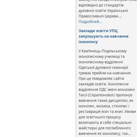
відповідно до стандартів
духовної освіти Української
Православної Церкви….
Подробней…
Заклади освіти УПЦ
запрошують на навчання
іконопису
У Кам’янець-Подільському
іконописному училищі та
іконописному відділенні
Одеської духовної семінарії
триває прийом на навчання.
Про це повідомляє сайти
закладів освіти. Іконописне
відділення ОДС імені монахині
Таїсії (Серапіонової) пропонує
вивчення таких дисциплін, як
іконопис, мозаїка, стінопис і
реставрація ікон та книг. Умови
для освітнього процесу
включають в себе спеціальні
майстерні для поглибленого
вивчення як іконопису, так…