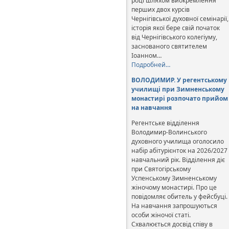
році шляхом виокремлення
перших двох курсів
Чернігівської духовної семінарії,
історія якої бере свій початок
від Чернігівського колегіуму,
заснованого святителем
Іоанном…
Подробней…
ВОЛОДИМИР. У регентському
училищі при Зимненському
монастирі розпочато прийом
на навчання
Регентське відділення
Володимир-Волинського
духовного училища оголосило
набір абітурієнток на 2026/2027
навчальний рік. Відділення діє
при Святогірському
Успенському Зимненському
жіночому монастирі. Про це
повідомляє обитель у фейсбуці.
На навчання запрошуються
особи жіночої статі.
Схвалюється досвід співу в