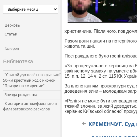
Церковь и власть
Церковь и общество
Церковь и СМИ
Церковь
християнина. Після чого, повідом
Статьи
Разом вони напали на потерпілого
живота та шиї.
Галерея
Постраждалого було госпіталізова
Библиотека
«За процесуального керівництва Б
закінченому замаху на умисне вбив
"Святой дух несёт на крыльях!"
15, п.п. 12, 14 ч. 2 ст. 115 КК Укра
50-км крестный ход с иконой
"Призри на смирение"
За клопотанням прокуратури суд о
доведення вини – молодикам загр
Звезда рождества
«Релігія не може бути виправданн
К истории автокефального и
тяжкий злочин, за який доведеться
филаретовского расколов
керівник Київської обласної прок
КРЕМЕНЧУГ. Суд