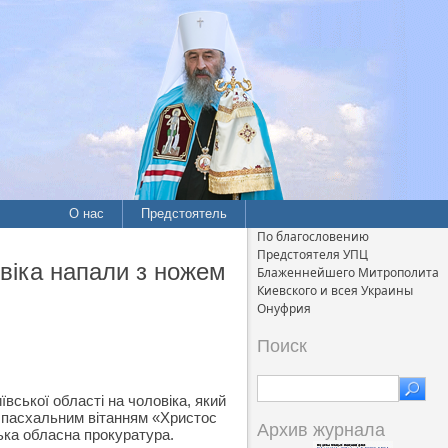
О нас
Предстоятель
По благословению
Предстоятеля УПЦ
віка напали з ножем
Блаженнейшего Митрополита
Киевского и всея Украины
Онуфрия
Поиск
иївської області на чоловіка, який
м пасхальним вітанням «Христос
Архив журнала
ька обласна прокуратура.