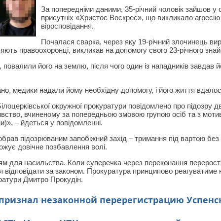
За попередніми даними, 35-річний чоловік зайшов у о
присутніх «Христос Воскрес», що викликало агресію 
віросповідання.
Почалася сварка, через яку 19-річний злочинець вир
ляють правоохоронці, викликав на допомогу свого 23-річного знай
, повалили його на землю, після чого один із нападників завдав 
но, медики надали йому необхідну допомогу, і його життя вдалос
ілоцерківської окружної прокуратури повідомлено про підозру дво
ство, вчиненому за попередньою змовою групою осіб та з мотивів 
їни)», – йдеться у повідомленні.
брав підозрюваним запобіжний захід – тримання під вартою без 
ожує довічне позбавлення волі.
ям для насильства. Коли суперечка через переконання перерост
 відповідати за законом. Прокуратура принципово реагуватиме на
уратури Дмитро Прокудін.
 признал незаконной перерегистрацию Успен