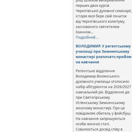
році шляхом виокремлення
перших двох курсів
Чернігівської духовної семінарії,
історія якої бере свій початок
від Чернігівського колегіуму,
заснованого святителем
Іоанном…
Подробней…
ВОЛОДИМИР. У регентському
училищі при Зимненському
монастирі розпочато прийом
на навчання
Регентське відділення
Володимир-Волинського
духовного училища оголосило
набір абітурієнток на 2026/2027
навчальний рік. Відділення діє
при Святогірському
Успенському Зимненському
жіночому монастирі. Про це
повідомляє обитель у фейсбуці.
На навчання запрошуються
особи жіночої статі.
Схвалюється досвід співу в