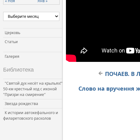
« Ноя
Янв »
Церковь и власть
Церковь и общество
Церковь и СМИ
Церковь
Статьи
Галерея
Библиотека
ПОЧАЕВ. В 
"Святой дух несёт на крыльях!"
Слово на вручення ж
50-км крестный ход с иконой
"Призри на смирение"
Звезда рождества
К истории автокефального и
филаретовского расколов