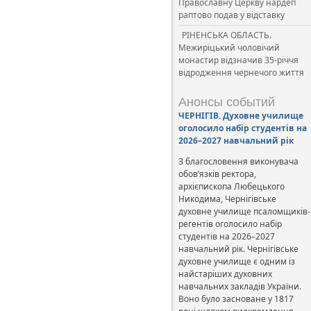
Православну Церкву нардеп
раптово подав у відставку
РІНЕНСЬКА ОБЛАСТЬ.
Межиріцький чоловічий
монастир відзначив 35-річчя
відродження чернечого життя
Анонсы событий
ЧЕРНІГІВ. Духовне училище
оголосило набір студентів на
2026–2027 навчальний рік
З благословення виконувача
обов’язків ректора,
архієпископа Любецького
Никодима, Чернігівське
духовне училище псаломщиків-
регентів оголосило набір
студентів на 2026–2027
навчальний рік. Чернігівське
духовне училище є одним із
найстаріших духовних
навчальних закладів України.
Воно було засноване у 1817