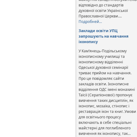
відповідно до стандартів
духовної освіти Української
Православної Церкви….
Подробней…
Заклади освіти УПЦ
запрошують на навчання
іконопису
У Кам’янець-Подільському
іконописному училищі та
іконописному відділенні
Одеської духовної семінарії
триває прийом на навчання.
Про це повідомляє сайти
закладів освіти. Іконописне
відділення ОДС імені монахині
Таїсії (Серапіонової) пропонує
вивчення таких дисциплін, як
іконопис, мозаїка, стінопис і
реставрація ікон та книг. Умови
для освітнього процесу
включають в себе спеціальні
майстерні для поглибленого
вивчення як іконопису, так…