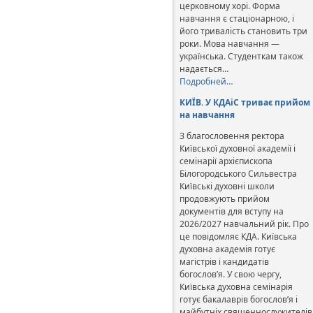
церковному хорі. Форма
навчання є стаціонарною, і
його тривалість становить три
роки. Мова навчання —
українська. Студенткам також
надається…
Подробней…
КИЇВ. У КДАіС триває прийом
на навчання
З благословення ректора
Київської духовної академії і
семінарії архієпископа
Білогородського Сильвестра
Київські духовні школи
продовжують прийом
документів для вступу на
2026/2027 навчальний рік. Про
це повідомляє КДА. Київська
духовна академія готує
магістрів і кандидатів
богослов’я. У свою чергу,
Київська духовна семінарія
готує бакалаврів богослов’я і
майбутніх священнослужителів