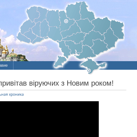
авие
ие
привітав віруючих з Новим роком!
литы
ная хроника