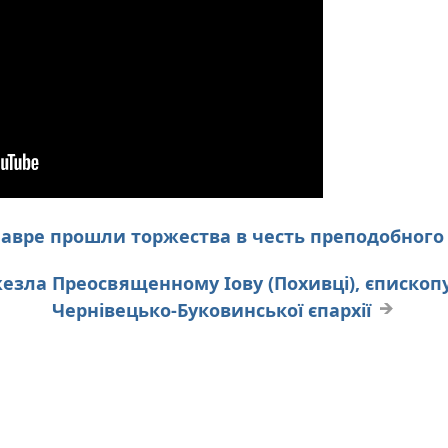
Лавре прошли торжества в честь преподобног
езла Преосвященному Іову (Похивці), єпископу
Чернівецько-Буковинської єпархії