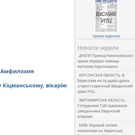
Архив журнала
Новости недели
ДНЕПР. Приход Николаевского
храма передал помощь
жителям Херсонщины
о Амфилохия
ХЕРСОНСКАЯ ОБЛАСТЬ. В
Бериславе из-за удара дрона
 Кіцманському, вікарію
сгорел старинный Введенский
храм УПЦ
ЖИТОМИРСКАЯ ОБЛАСТЬ.
Сотрудники ТЦК задержали
священника Овручской
епархии
КИЇВ. Відомий своїми
наклепами на Українську