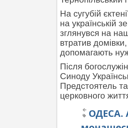
На сугубій єктен
на українській зе
зглянувся на наш 
втратив домівки,
допомагають ну
Після богослужі
Синоду Українсь
Предстоятель та
церковного життя
ОДЕСА. 
монашесь