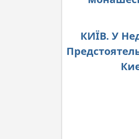
КИЇВ. У Не
Предстоятель
Киє