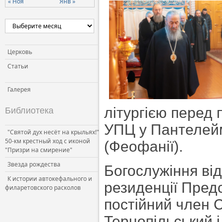
« Ноя
Янв »
Церковь и власть
Церковь и общество
Церковь и СМИ
Церковь
Статьи
Галерея
літургією перед
Библиотека
УПЦ у Пантелейм
"Святой дух несёт на крыльях!"
50-км крестный ход с иконой
(Феофанії).
"Призри на смирение"
Звезда рождества
Богослужіння від
К истории автокефального и
резиденції Пред
филаретовского расколов
постійний член
Тернопільський 